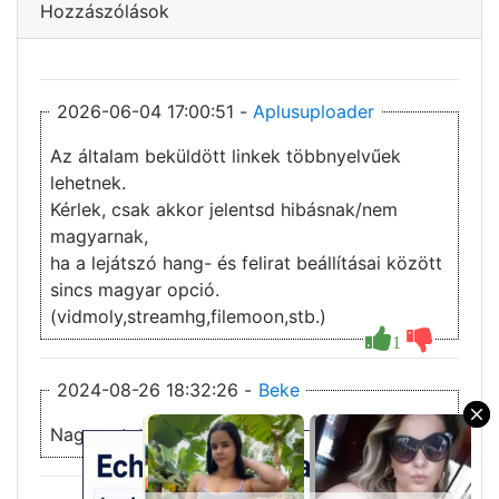
Hozzászólások
2026-06-04 17:00:51 -
Aplusuploader
Az általam beküldött linkek többnyelvűek
lehetnek.
Kérlek, csak akkor jelentsd hibásnak/nem
magyarnak,
ha a lejátszó hang- és felirat beállításai között
sincs magyar opció.
(vidmoly,streamhg,filemoon,stb.)
1
2024-08-26 18:32:26 -
Beke
×
Nagyon tetszett!!!!!!!!!!!10/8