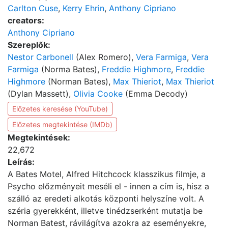
Carlton Cuse
,
Kerry Ehrin
,
Anthony Cipriano
creators:
Anthony Cipriano
Szereplők:
Nestor Carbonell
(Alex Romero),
Vera Farmiga
,
Vera
Farmiga
(Norma Bates),
Freddie Highmore
,
Freddie
Highmore
(Norman Bates),
Max Thieriot
,
Max Thieriot
(Dylan Massett),
Olivia Cooke
(Emma Decody)
Előzetes keresése (YouTube)
Előzetes megtekintése (IMDb)
Megtekintések:
22,672
Leírás:
A Bates Motel, Alfred Hitchcock klasszikus filmje, a
Psycho előzményeit meséli el - innen a cím is, hisz a
szálló az eredeti alkotás központi helyszíne volt. A
széria gyerekként, illetve tinédzserként mutatja be
Norman Batest, rávilágítva azokra az eseményekre,