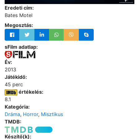
Eredeti cím:
Bates Motel
Megosztás:
sFilm adatlap:
Év:
2013
Játékidő:
45 perc
értékelés:
8.1
Kategória:
Dráma
,
Horror
,
Misztikus
TMDB:
Készítő(k):