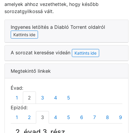
amelyek ahhoz vezethettek, hogy később
sorozatgyilkossá vált.
Ingyenes letöltés a Diabló Torrent oldalról
Kattints ide
A sorozat keresése videán
Kattints ide
Megtekintő linkek
Évad:
1
2
3
4
5
Epizód:
1
2
3
4
5
6
7
8
9
2. évad 3. rész