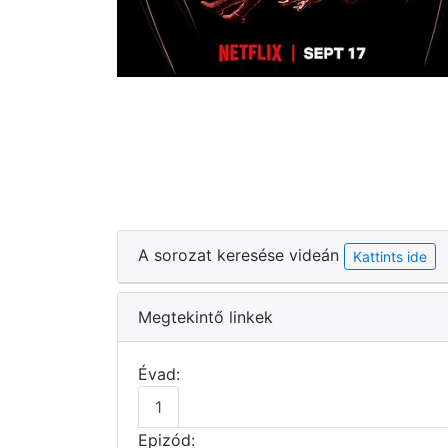
A sorozat keresése videán
Kattints ide
Megtekintő linkek
Évad:
1
Epizód: