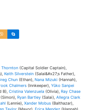
k Thornton
(Capital Soldier Captain),
),
Keith Silverstein
(Salai&#x27;s Father),
reg Chun
(Ethan),
Nana Mizuki
(Hannah),
rook Chalmers
(Innkeeper),
Yûko Sanpei
d B),
Cristina Valenzuela
(Olivia),
Ray Chase
(Simon),
Ryan Bartley
(Salai),
Allegra Clark
ahl
(Lennie),
Xander Mobus
(Balthazar),
en Taylor
(Mayor),
Erica Mendez
(Hannah),