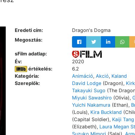
Eredeti cím:
Dragon's Dogma
Megosztás:
sFilm adatlap:
Év:
2020
értékelés:
6.2
Kategória:
Animáció
,
Akció
,
Kaland
Szereplők:
David Lodge
(Dragon),
Kir
Takayuki Sugo
(The Dragon
Miyuki Sawashiro
(Olivia),
G
Yuichi Nakamura
(Ethan),
B
(Louis),
Kira Buckland
(Chil
(Capital Soldier),
Kaiji Tang
(Elizabeth),
Laura Megan St
Suzuko Mimori
(Salai),
Arm