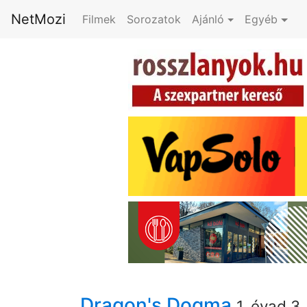
NetMozi
Filmek
Sorozatok
Ajánló
Egyéb
Dragon's Dogma
1. évad 3.