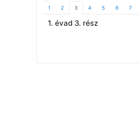
1
2
3
4
5
6
7
1. évad 3. rész