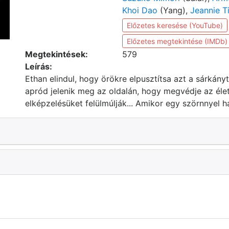
Khoi Dao
(Yang),
Jeannie T
Előzetes keresése (YouTube)
Előzetes megtekintése (IMDb)
Megtekintések:
579
Leírás:
Ethan elindul, hogy örökre elpusztítsa azt a sárkányt
apród jelenik meg az oldalán, hogy megvédje az élet
elképzelésüket felülmúlják... Amikor egy szörnnyel h