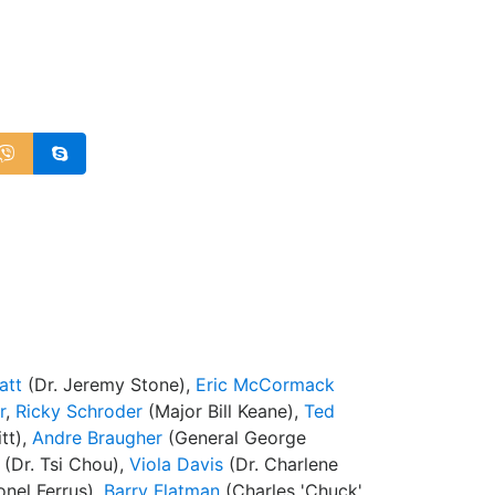
att
(Dr. Jeremy Stone),
Eric McCormack
r
,
Ricky Schroder
(Major Bill Keane),
Ted
tt),
Andre Braugher
(General George
(Dr. Tsi Chou),
Viola Davis
(Dr. Charlene
nel Ferrus),
Barry Flatman
(Charles 'Chuck'