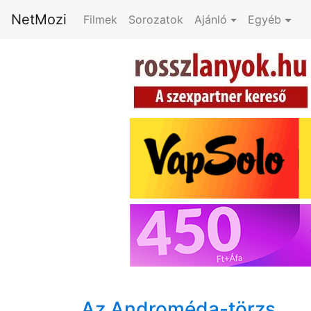
NetMozi
Filmek
Sorozatok
Ajánló
Egyéb
Az Androméda-törzs