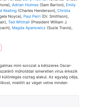
Stone),
Adrian Holmes
(Sam Barton),
Emily
d Keating
(Charles Henderson),
Christa
gela Noyce),
Paul Perri
(Dr. Smithson),
air),
Ted Whittall
(President William J.
oach),
Magda Apanowicz
(Suzie Travis),
izgalmas mini-sorozat a kétszeres Oscar-
szatérő műholddal ismeretlen vírus érkezik
 különleges osztag alakul. Az egység célja,
lkost, mielőtt az véget vetne minden