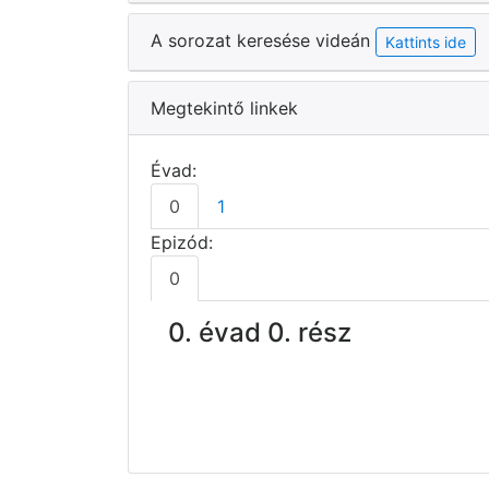
A sorozat keresése videán
Kattints ide
Megtekintő linkek
Évad:
0
1
Epizód:
0
0. évad 0. rész