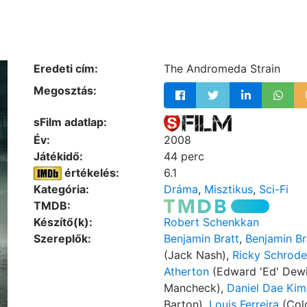
Eredeti cím:
The Andromeda Strain
Megosztás:
sFilm adatlap:
Év:
2008
Játékidő:
44 perc
értékelés:
6.1
Kategória:
Dráma
,
Misztikus
,
Sci-Fi
TMDB:
Készítő(k):
Robert Schenkkan
Szereplők:
Benjamin Bratt
,
Benjamin Br
(Jack Nash),
Ricky Schrode
Atherton
(Edward 'Ed' Dewi
Mancheck),
Daniel Dae Kim
Barton),
Louis Ferreira
(Colo