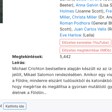
Beeter),
Anna Galvin
(Lisa 
Holmes
(Joanne Scott),
Fre
Miller
,
Christa Miller
(Dr. An
Roman Podhora
(General Bl
Scott),
Juan Carlos Velis
(R
Eve Harlow
(Leila)
Előzetes keresése (YouTube)
Előzetes megtekintése (IMDb)
Megtekintések:
5,442
Leírás:
Michael Crichton bestsellere alapján készült ez az 
jelölt, Mikael Salomon rendezésében. Amikor egy vis
a Földre, mindenre elszánt tudósokból és katonákból
hogy megértse és megállítsa a gyorsan mutálódó gyi
életnek a Földön...
ól
Kattints ide