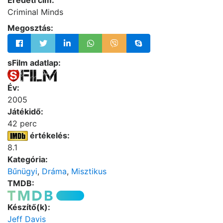
Eredeti cím:
Criminal Minds
Megosztás:
sFilm adatlap:
Év:
2005
Játékidő:
42 perc
értékelés:
8.1
Kategória:
Bűnügyi
,
Dráma
,
Misztikus
TMDB:
Készítő(k):
Jeff Davis