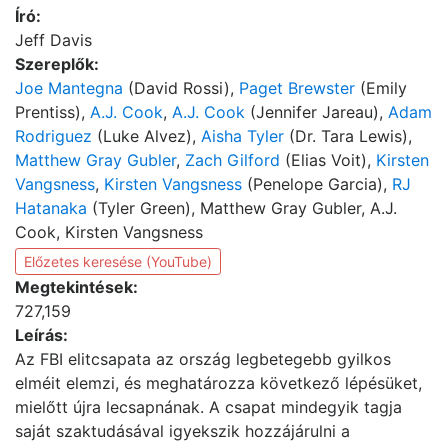
Író:
Jeff Davis
Szereplők:
Joe Mantegna
(David Rossi),
Paget Brewster
(Emily
Prentiss),
A.J. Cook
,
A.J. Cook
(Jennifer Jareau),
Adam
Rodriguez
(Luke Alvez),
Aisha Tyler
(Dr. Tara Lewis),
Matthew Gray Gubler
,
Zach Gilford
(Elias Voit),
Kirsten
Vangsness
,
Kirsten Vangsness
(Penelope Garcia),
RJ
Hatanaka
(Tyler Green), Matthew Gray Gubler, A.J.
Cook, Kirsten Vangsness
Előzetes keresése (YouTube)
Megtekintések:
727,159
Leírás:
Az FBI elitcsapata az ország legbetegebb gyilkos
elméit elemzi, és meghatározza következő lépésüket,
mielőtt újra lecsapnának. A csapat mindegyik tagja
saját szaktudásával igyekszik hozzájárulni a