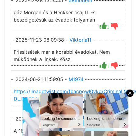
2025-12-28 13:14:45 -
58modem
gáz Morgan és a Heckker csaj IT -s
beszélgetésük az évadok folyamán
1
2025-11-23 08:09:38 -
Viktoria11
Frissítsétek már a korábbi évadokat. Nem
működnek a linkek. Köszi
1
2024-06-21 11:59:05 -
M1974
https://imagetwist.com/fbacpowl0ykg/Criminal.Min
×
DL.DDP5.1.H.264.HUNSUB.M1974.jpeg
2022-12-04 15:59:33 -
Gabcsi110
You’ll never believe why I moved to… Columbus
Looking for someone in Columbus today
Looking for someone in Columbus today
Looking for someone in Columbus today
MeetSingles
Singleflirt
Singleflirt
Singleflirt
A 16. évad= Gyilkos elmék: Evolúció