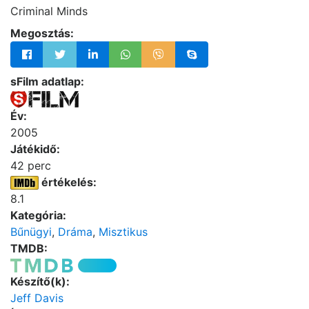
Criminal Minds
Megosztás:
sFilm adatlap:
Év:
2005
Játékidő:
42 perc
értékelés:
8.1
Kategória:
Bűnügyi
,
Dráma
,
Misztikus
TMDB:
Készítő(k):
Jeff Davis