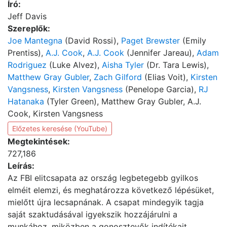
Író:
Jeff Davis
Szereplők:
Joe Mantegna
(David Rossi),
Paget Brewster
(Emily
Prentiss),
A.J. Cook
,
A.J. Cook
(Jennifer Jareau),
Adam
Rodriguez
(Luke Alvez),
Aisha Tyler
(Dr. Tara Lewis),
Matthew Gray Gubler
,
Zach Gilford
(Elias Voit),
Kirsten
Vangsness
,
Kirsten Vangsness
(Penelope Garcia),
RJ
Hatanaka
(Tyler Green), Matthew Gray Gubler, A.J.
Cook, Kirsten Vangsness
Előzetes keresése (YouTube)
Megtekintések:
727,186
Leírás:
Az FBI elitcsapata az ország legbetegebb gyilkos
elméit elemzi, és meghatározza következő lépésüket,
mielőtt újra lecsapnának. A csapat mindegyik tagja
saját szaktudásával igyekszik hozzájárulni a
munkához, miközben a gonosztevők indítékait