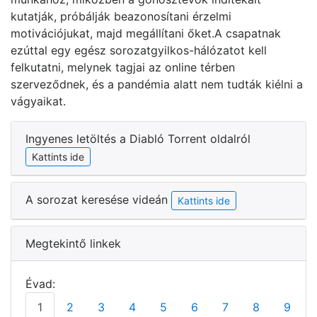
kutatják, próbálják beazonosítani érzelmi
motivációjukat, majd megállítani őket.A csapatnak
ezúttal egy egész sorozatgyilkos-hálózatot kell
felkutatni, melynek tagjai az online térben
szerveződnek, és a pandémia alatt nem tudták kiélni a
vágyaikat.
Ingyenes letöltés a Diabló Torrent oldalról
Kattints ide
A sorozat keresése videán
Kattints ide
Megtekintő linkek
Évad:
1
2
3
4
5
6
7
8
9