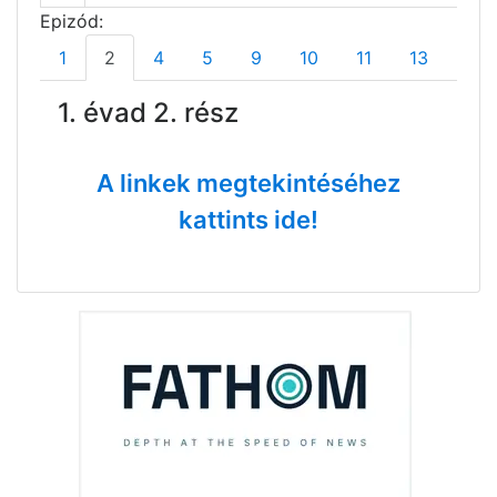
Epizód:
1
2
4
5
9
10
11
13
14
1. évad 2. rész
A linkek megtekintéséhez
kattints ide!