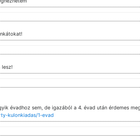
egnezhetem
zi a munkátokat!
 lesz!
gyik évadhoz sem, de igazából a 4. évad után érdemes meg
rty-kulonkiadas/1-evad