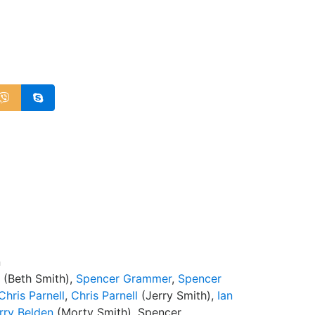
d
n
(Beth Smith),
Spencer Grammer
,
Spencer
Chris Parnell
,
Chris Parnell
(Jerry Smith),
Ian
rry Belden
(Morty Smith), Spencer