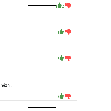
2
nézni.