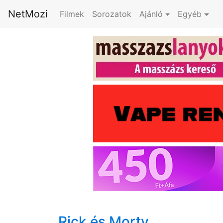
NetMozi
Filmek
Sorozatok
Ajánló
Egyéb
Rick és Morty