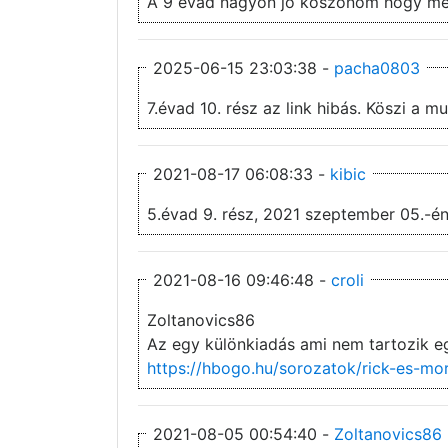
A 9 évad nagyon jo koszonom hogy m
2025-06-15 23:03:38 -
pacha0803
7.évad 10. rész az link hibás. Kös
2021-08-17 06:08:33 -
kibic
5.évad 9. rész, 2021 szeptember 05.-én
2021-08-16 09:46:48 -
croli
Zoltanovics86
Az egy különkiadás ami nem tartozik e
https://hbogo.hu/sorozatok/rick-es-mo
2021-08-05 00:54:40 -
Zoltanovics86