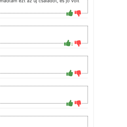
mádtam ezt az új családot, és jó volt
1