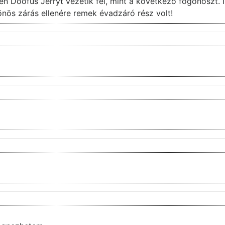
n Doofus Jerryt vezetik fel, mint a következő főgonoszt. I
lönös zárás ellenére remek évadzáró rész volt!