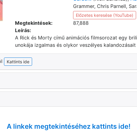
Grammer, Chris Parnell, Sa
Előzetes keresése (YouTube)
Megtekintések:
87,888
Leírás:
A Rick és Morty című animációs filmsorozat egy bri
unokája izgalmas és olykor veszélyes kalandozásait 
ól
Kattints ide
A linkek megtekintéséhez kattints ide!