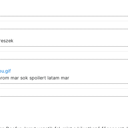
reszek
u.gif
arom mar sok spoilert latam mar