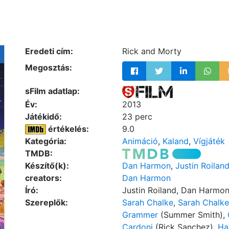
Eredeti cím:
Rick and Morty
Megosztás:
sFilm adatlap:
Év:
2013
Játékidő:
23 perc
értékelés:
9.0
Kategória:
Animáció
,
Kaland
,
Vígjáték
TMDB:
Készítő(k):
Dan Harmon
,
Justin Roilan
creators:
Dan Harmon
Író:
Justin Roiland, Dan Harmo
Szereplők:
Sarah Chalke
,
Sarah Chalke
Grammer
(Summer Smith),
Cardoni
(Rick Sanchez),
Ha