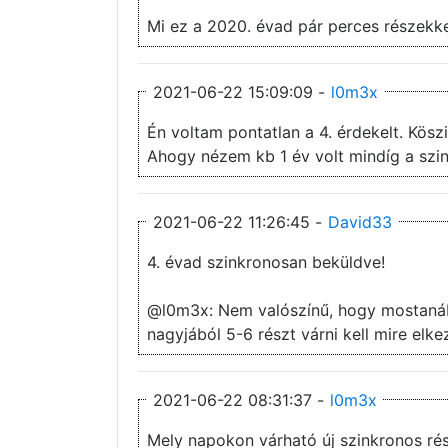
Mi ez a 2020. évad pár perces részekk
2021-06-22 15:09:09 -
l0m3x
Én voltam pontatlan a 4. érdekelt. Kösz
Ahogy nézem kb 1 év volt mindíg a szin
2021-06-22 11:26:45 -
David33
4. évad szinkronosan beküldve!
@l0m3x: Nem valószínű, hogy mostanába
nagyjából 5-6 részt várni kell mire elk
2021-06-22 08:31:37 -
l0m3x
Mely napokon várható új szinkronos rés