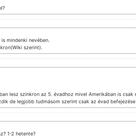
el?
i is mindenki nevében.
kron(Wiki szerint).
n lesz szinkron az 5. évadhoz mivel Amerikában is csak m
ezdik de legjobb tudmásom szerint csak az évad befejezése 
z? 1-2 hetente?