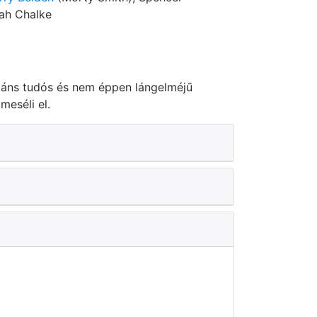
rah Chalke
liáns tudós és nem éppen lángelméjű
meséli el.