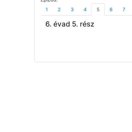
1
2
3
4
5
6
7
6. évad 5. rész