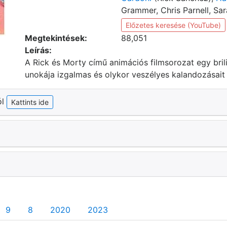
Grammer, Chris Parnell, Sa
Előzetes keresése (YouTube)
Megtekintések:
88,051
Leírás:
A Rick és Morty című animációs filmsorozat egy bri
unokája izgalmas és olykor veszélyes kalandozásait 
ól
Kattints ide
9
8
2020
2023