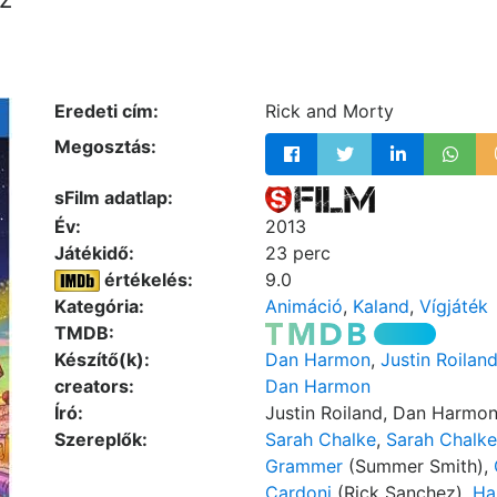
Eredeti cím:
Rick and Morty
Megosztás:
sFilm adatlap:
Év:
2013
Játékidő:
23 perc
értékelés:
9.0
Kategória:
Animáció
,
Kaland
,
Vígjáték
TMDB:
Készítő(k):
Dan Harmon
,
Justin Roilan
creators:
Dan Harmon
Író:
Justin Roiland, Dan Harmo
Szereplők:
Sarah Chalke
,
Sarah Chalke
Grammer
(Summer Smith),
Cardoni
(Rick Sanchez),
Ha