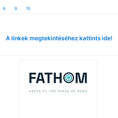
8
9
10
A linkek megtekintéséhez kattints ide!