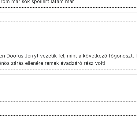
arom mar sok spoilert latam mar
n Doofus Jerryt vezetik fel, mint a következő főgonoszt. I
lönös zárás ellenére remek évadzáró rész volt!