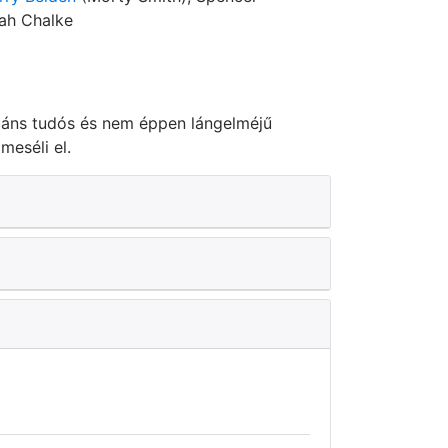
rah Chalke
liáns tudós és nem éppen lángelméjű
meséli el.