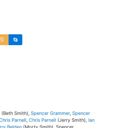
d
n
(Beth Smith),
Spencer Grammer
,
Spencer
Chris Parnell
,
Chris Parnell
(Jerry Smith),
Ian
rry Belden
(Morty Smith), Spencer