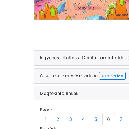
Ingyenes letöltés a Diabló Torrent oldalr
A sorozat keresése videán
Kattints ide
Megtekintő linkek
Évad:
1
2
3
4
5
6
7
Epizód: