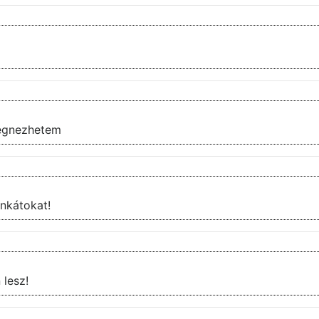
egnezhetem
zi a munkátokat!
 lesz!