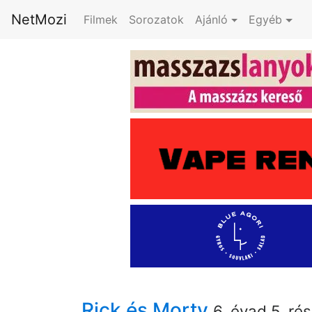
NetMozi
Filmek
Sorozatok
Ajánló
Egyéb
Rick és Morty
6. évad 5. ré