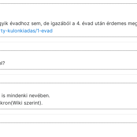
gyik évadhoz sem, de igazából a 4. évad után érdemes meg
rty-kulonkiadas/1-evad
el?
i is mindenki nevében.
kron(Wiki szerint).