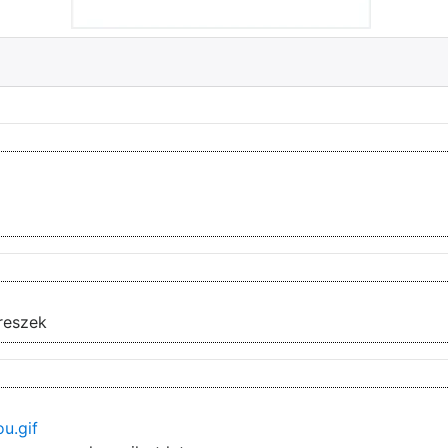
reszek
u.gif