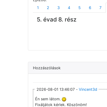
1
2
3
4
5
6
7
5. évad 8. rész
Hozzászólások
2026-08-01 13:46:07 -
Vincent3d
Én sem látom.
Fixáljátok kérlek. Köszönöm!