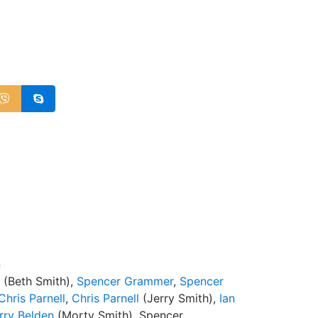
d
n
(Beth Smith),
Spencer Grammer
,
Spencer
Chris Parnell
,
Chris Parnell
(Jerry Smith),
Ian
rry Belden
(Morty Smith), Spencer