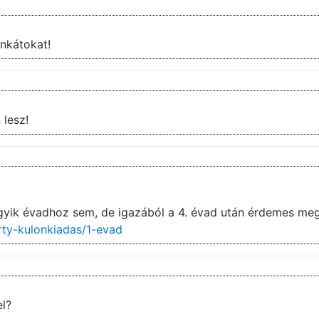
zi a munkátokat!
 lesz!
gyik évadhoz sem, de igazából a 4. évad után érdemes meg
rty-kulonkiadas/1-evad
el?