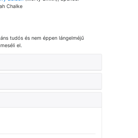
rah Chalke
liáns tudós és nem éppen lángelméjű
meséli el.