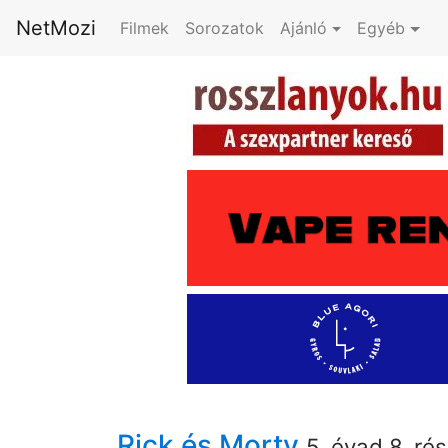
NetMozi
Filmek
Sorozatok
Ajánló
Egyéb
Rick és Morty
5. évad 8. ré