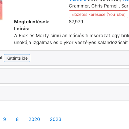
Grammer, Chris Parnell, Sa
Előzetes keresése (YouTube)
Megtekintések:
87,979
Leírás:
A Rick és Morty című animációs filmsorozat egy bri
unokája izgalmas és olykor veszélyes kalandozásait 
ól
Kattints ide
9
8
2020
2023