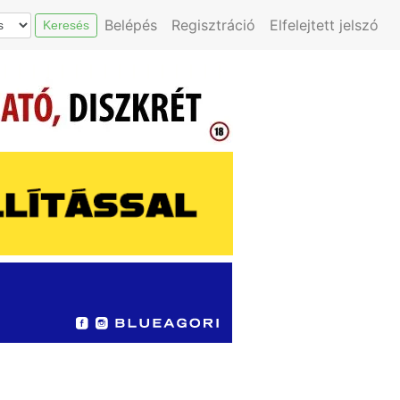
Belépés
Regisztráció
Elfelejtett jelszó
Keresés