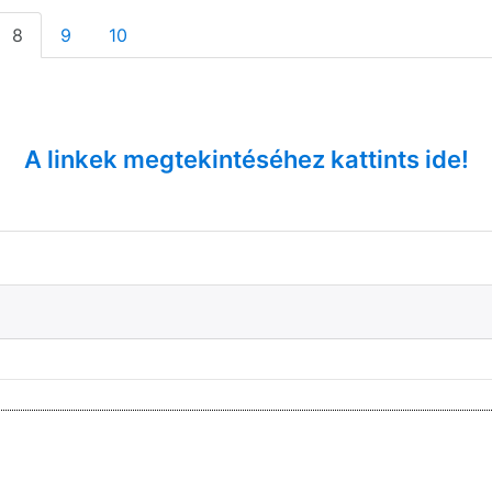
8
9
10
A linkek megtekintéséhez kattints ide!