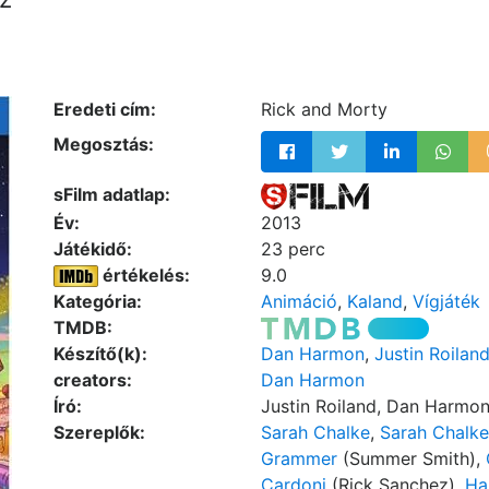
Eredeti cím:
Rick and Morty
Megosztás:
sFilm adatlap:
Év:
2013
Játékidő:
23 perc
értékelés:
9.0
Kategória:
Animáció
,
Kaland
,
Vígjáték
TMDB:
Készítő(k):
Dan Harmon
,
Justin Roilan
creators:
Dan Harmon
Író:
Justin Roiland, Dan Harmo
Szereplők:
Sarah Chalke
,
Sarah Chalke
Grammer
(Summer Smith),
Cardoni
(Rick Sanchez),
Ha