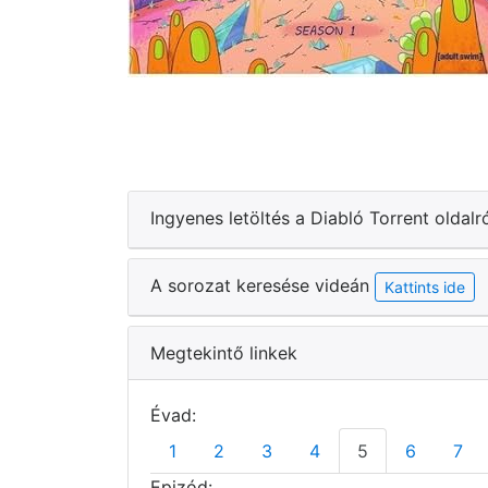
Ingyenes letöltés a Diabló Torrent oldalr
A sorozat keresése videán
Kattints ide
Megtekintő linkek
Évad:
1
2
3
4
5
6
7
Epizód: