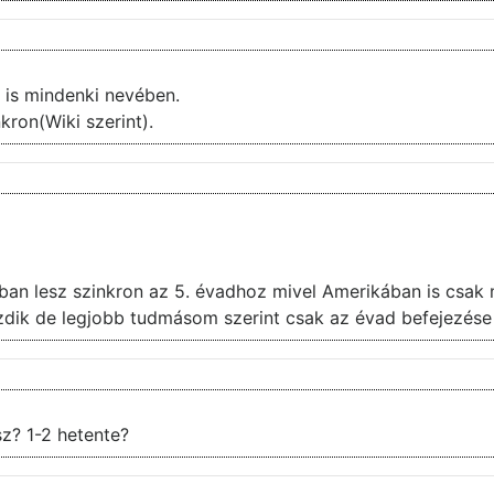
i is mindenki nevében.
kron(Wiki szerint).
n lesz szinkron az 5. évadhoz mivel Amerikában is csak m
ezdik de legjobb tudmásom szerint csak az évad befejezése 
z? 1-2 hetente?