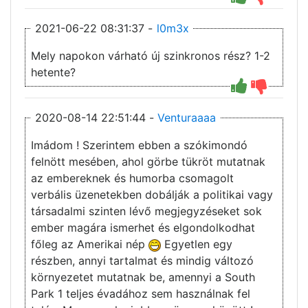
2021-06-22 08:31:37 -
l0m3x
Mely napokon várható új szinkronos rész? 1-2
hetente?
2020-08-14 22:51:44 -
Venturaaaa
Imádom ! Szerintem ebben a szókimondó
felnött mesében, ahol görbe tükröt mutatnak
az embereknek és humorba csomagolt
verbális üzenetekben dobálják a politikai vagy
társadalmi szinten lévő megjegyzéseket sok
ember magára ismerhet és elgondolkodhat
főleg az Amerikai nép
Egyetlen egy
részben, annyi tartalmat és mindig változó
környezetet mutatnak be, amennyi a South
Park 1 teljes évadához sem használnak fel