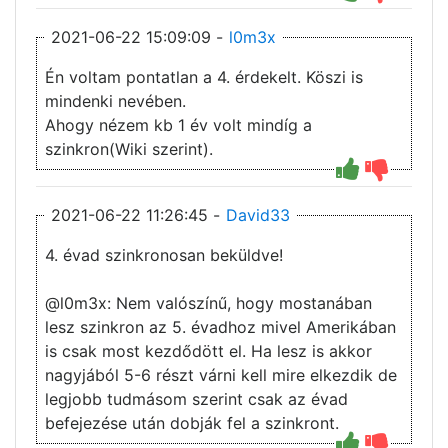
2021-06-22 15:09:09 -
l0m3x
Én voltam pontatlan a 4. érdekelt. Köszi is
mindenki nevében.
Ahogy nézem kb 1 év volt mindíg a
szinkron(Wiki szerint).
2021-06-22 11:26:45 -
David33
4. évad szinkronosan beküldve!
@l0m3x: Nem valószínű, hogy mostanában
lesz szinkron az 5. évadhoz mivel Amerikában
is csak most kezdődött el. Ha lesz is akkor
nagyjából 5-6 részt várni kell mire elkezdik de
legjobb tudmásom szerint csak az évad
befejezése után dobják fel a szinkront.