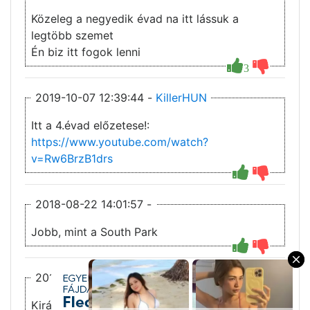
Közeleg a negyedik évad na itt lássuk a
legtöbb szemet
Én biz itt fogok lenni
3
2019-10-07 12:39:44 -
KillerHUN
Itt a 4.évad előzetese!:
https://www.youtube.com/watch?
v=Rw6BrzB1drs
2018-08-22 14:01:57 -
Jobb, mint a South Park
×
2018-08-17 11:31:52 -
boss
Király