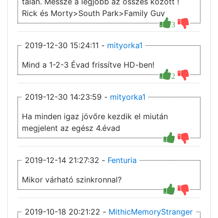
talán. Messze a legjobb az összes között !
Rick és Morty>South Park>Family Guy
3
2019-12-30 15:24:11 -
mityorka1
Mind a 1-2-3 Évad frissítve HD-ben!
2
2019-12-30 14:23:59 -
mityorka1
Ha minden igaz jövőre kezdik el miután
megjelent az egész 4.évad
2019-12-14 21:27:32 -
Fenturia
Mikor várható szinkronnal?
2019-10-18 20:21:22 -
MithicMemoryStranger