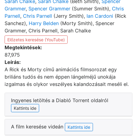
Sarah Chalke
,
Sarah Chalke
(Beth Smith),
Spencer
Grammer
,
Spencer Grammer
(Summer Smith),
Chris
Parnell
,
Chris Parnell
(Jerry Smith),
Ian Cardoni
(Rick
Sanchez),
Harry Belden
(Morty Smith), Spencer
Grammer, Chris Parnell, Sarah Chalke
Előzetes keresése (YouTube)
Megtekintések:
87,975
Leírás:
A Rick és Morty című animációs filmsorozat egy
briliáns tudós és nem éppen lángelméjű unokája
izgalmas és olykor veszélyes kalandozásait meséli el.
Ingyenes letöltés a Diabló Torrent oldalról
Kattints ide
A film keresése videán
Kattints ide