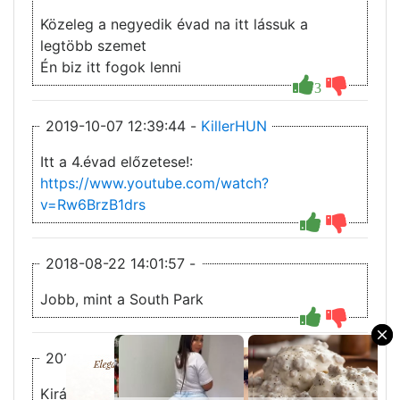
Közeleg a negyedik évad na itt lássuk a
legtöbb szemet
Én biz itt fogok lenni
3
2019-10-07 12:39:44 -
KillerHUN
Itt a 4.évad előzetese!:
https://www.youtube.com/watch?
v=Rw6BrzB1drs
2018-08-22 14:01:57 -
Jobb, mint a South Park
×
2018-08-17 11:31:52 -
boss
Király