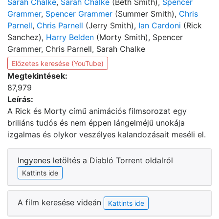
Sarah Chalke
,
Sarah Chalke
(Beth Smith),
Spencer
Grammer
,
Spencer Grammer
(Summer Smith),
Chris
Parnell
,
Chris Parnell
(Jerry Smith),
Ian Cardoni
(Rick
Sanchez),
Harry Belden
(Morty Smith), Spencer
Grammer, Chris Parnell, Sarah Chalke
Előzetes keresése (YouTube)
Megtekintések:
87,979
Leírás:
A Rick és Morty című animációs filmsorozat egy
briliáns tudós és nem éppen lángelméjű unokája
izgalmas és olykor veszélyes kalandozásait meséli el.
Ingyenes letöltés a Diabló Torrent oldalról
Kattints ide
A film keresése videán
Kattints ide