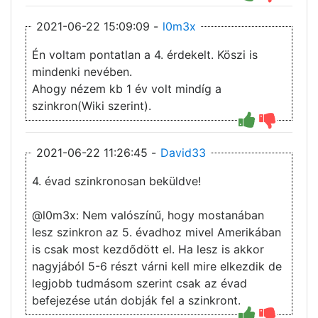
2021-06-22 15:09:09 -
l0m3x
Én voltam pontatlan a 4. érdekelt. Köszi is
mindenki nevében.
Ahogy nézem kb 1 év volt mindíg a
szinkron(Wiki szerint).
2021-06-22 11:26:45 -
David33
4. évad szinkronosan beküldve!
@l0m3x: Nem valószínű, hogy mostanában
lesz szinkron az 5. évadhoz mivel Amerikában
is csak most kezdődött el. Ha lesz is akkor
nagyjából 5-6 részt várni kell mire elkezdik de
legjobb tudmásom szerint csak az évad
befejezése után dobják fel a szinkront.