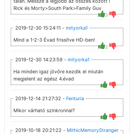
talán. Messze a legjobb az összes között !
Rick és Morty>South Park>Family Guy
3
2019-12-30 15:24:11 -
mityorka1
Mind a 1-2-3 Évad frissítve HD-ben!
2
2019-12-30 14:23:59 -
mityorka1
Ha minden igaz jövőre kezdik el miután
megjelent az egész 4.évad
2019-12-14 21:27:32 -
Fenturia
Mikor várható szinkronnal?
2019-10-18 20:21:22 -
MithicMemoryStranger