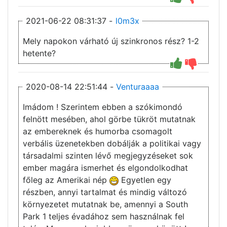
2021-06-22 08:31:37 -
l0m3x
Mely napokon várható új szinkronos rész? 1-2
hetente?
2020-08-14 22:51:44 -
Venturaaaa
Imádom ! Szerintem ebben a szókimondó
felnött mesében, ahol görbe tükröt mutatnak
az embereknek és humorba csomagolt
verbális üzenetekben dobálják a politikai vagy
társadalmi szinten lévő megjegyzéseket sok
ember magára ismerhet és elgondolkodhat
főleg az Amerikai nép
Egyetlen egy
részben, annyi tartalmat és mindig változó
környezetet mutatnak be, amennyi a South
Park 1 teljes évadához sem használnak fel