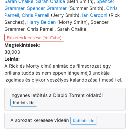
Sarah Chalke
,
Sarah Chalke
(Beth Smith),
Spencer
Grammer
,
Spencer Grammer
(Summer Smith),
Chris
Parnell
,
Chris Parnell
(Jerry Smith),
Ian Cardoni
(Rick
Sanchez),
Harry Belden
(Morty Smith), Spencer
Grammer, Chris Parnell, Sarah Chalke
Előzetes keresése (YouTube)
Megtekintések:
88,003
Leírás:
A Rick és Morty című animációs filmsorozat egy
briliáns tudós és nem éppen lángelméjű unokája
izgalmas és olykor veszélyes kalandozásait meséli el.
Ingyenes letöltés a Diabló Torrent oldalról
Kattints ide
A sorozat keresése videán
Kattints ide