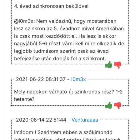
4. évad szinkronosan beküldve!
@l0m3x: Nem valószínű, hogy mostanában
lesz szinkron az 5. évadhoz mivel Amerikában
is csak most kezdődött el. Ha lesz is akkor
nagyjából 5-6 részt várni kell mire elkezdik de
legjobb tudmásom szerint csak az évad
befejezése után dobják fel a szinkront.
2021-06-22 08:31:37 -
l0m3x
Mely napokon várható új szinkronos rész? 1-2
hetente?
2020-08-14 22:51:44 -
Venturaaaa
Imádom ! Szerintem ebben a szókimondó
felnött mesében, ahol görbe tükröt mutatnak