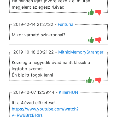
Ha minden igaz jövőre kezdik el miután
megjelent az egész 4.évad
2019-12-14 21:27:32 -
Fenturia
Mikor várható szinkronnal?
2019-10-18 20:21:22 -
MithicMemoryStranger
Közeleg a negyedik évad na itt lássuk a
legtöbb szemet
Én biz itt fogok lenni
3
2019-10-07 12:39:44 -
KillerHUN
Itt a 4.évad előzetese!:
https://www.youtube.com/watch?
v=Rw6BrzB1drs