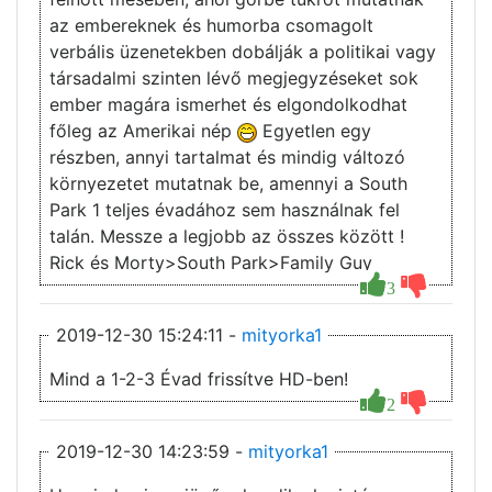
az embereknek és humorba csomagolt
verbális üzenetekben dobálják a politikai vagy
társadalmi szinten lévő megjegyzéseket sok
ember magára ismerhet és elgondolkodhat
főleg az Amerikai nép
Egyetlen egy
részben, annyi tartalmat és mindig változó
környezetet mutatnak be, amennyi a South
Park 1 teljes évadához sem használnak fel
talán. Messze a legjobb az összes között !
Rick és Morty>South Park>Family Guy
3
2019-12-30 15:24:11 -
mityorka1
Mind a 1-2-3 Évad frissítve HD-ben!
2
2019-12-30 14:23:59 -
mityorka1