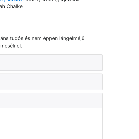
rah Chalke
liáns tudós és nem éppen lángelméjű
meséli el.