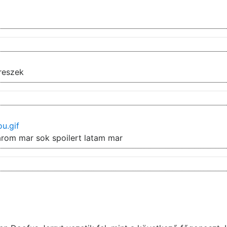
reszek
u.gif
arom mar sok spoilert latam mar