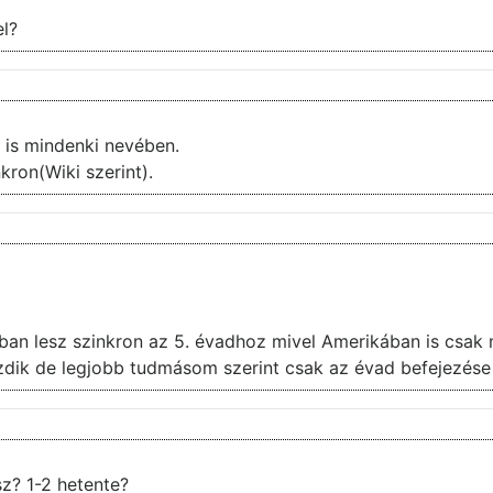
el?
i is mindenki nevében.
kron(Wiki szerint).
n lesz szinkron az 5. évadhoz mivel Amerikában is csak m
ezdik de legjobb tudmásom szerint csak az évad befejezése 
z? 1-2 hetente?