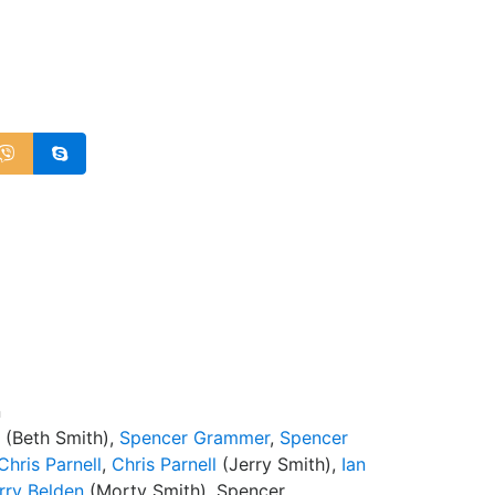
d
n
(Beth Smith),
Spencer Grammer
,
Spencer
Chris Parnell
,
Chris Parnell
(Jerry Smith),
Ian
rry Belden
(Morty Smith), Spencer