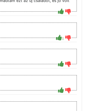
mádtam ezt az új családot, és jó volt
1