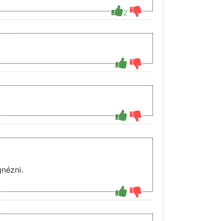
2
nézni.