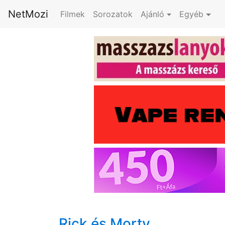
NetMozi
Filmek
Sorozatok
Ajánló
Egyéb
Rick és Morty