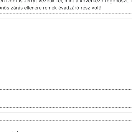
n Doofus Jerryt vezetik fel, mint a következő főgonoszt. I
lönös zárás ellenére remek évadzáró rész volt!