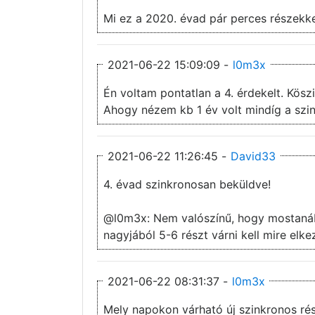
Mi ez a 2020. évad pár perces részekk
2021-06-22 15:09:09 -
l0m3x
Én voltam pontatlan a 4. érdekelt. Kösz
Ahogy nézem kb 1 év volt mindíg a szin
2021-06-22 11:26:45 -
David33
4. évad szinkronosan beküldve!
@l0m3x: Nem valószínű, hogy mostanába
nagyjából 5-6 részt várni kell mire elk
2021-06-22 08:31:37 -
l0m3x
Mely napokon várható új szinkronos rés