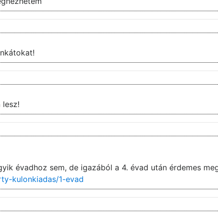
egnezhetem
zi a munkátokat!
 lesz!
gyik évadhoz sem, de igazából a 4. évad után érdemes meg
rty-kulonkiadas/1-evad