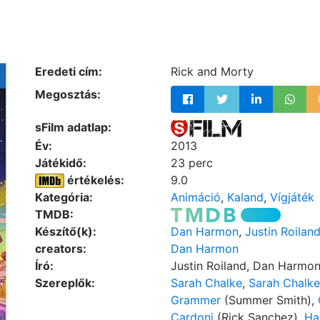
Eredeti cím:
Rick and Morty
Megosztás:
sFilm adatlap:
Év:
2013
Játékidő:
23 perc
értékelés:
9.0
Kategória:
Animáció
,
Kaland
,
Vígjáték
TMDB:
Készítő(k):
Dan Harmon
,
Justin Roilan
creators:
Dan Harmon
Író:
Justin Roiland, Dan Harmo
Szereplők:
Sarah Chalke
,
Sarah Chalke
Grammer
(Summer Smith),
Cardoni
(Rick Sanchez),
Ha