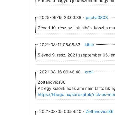
A 9 évad nagyon jo koszonom hogy m
2025-06-15 23:03:38 -
pacha0803
7.évad 10. rész az link hibás. Kös
2021-08-17 06:08:33 -
kibic
5.évad 9. rész, 2021 szeptember 05.-én
2021-08-16 09:46:48 -
croli
Zoltanovics86
Az egy különkiadás ami nem tartozik e
https://hbogo.hu/sorozatok/rick-es-mo
2021-08-05 00:54:40 -
Zoltanovics86