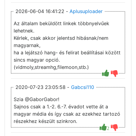
2026-06-04 16:41:22 -
Aplusuploader
Az általam beküldött linkek többnyelvűek
lehetnek.
Kérlek, csak akkor jelentsd hibásnak/nem
magyarnak,
ha a lejátszó hang- és felirat beállításai között
sincs magyar opció.
(vidmoly,streamhg,filemoon,stb.)
2020-07-23 23:05:58 -
Gabcsi110
Szia @GaborGabor!
Sajnos csak a 1.-2. 6.-7. évadot vette át a
magyar média és így csak az ezekhez tartozó
részekhez készült szinkron.
2