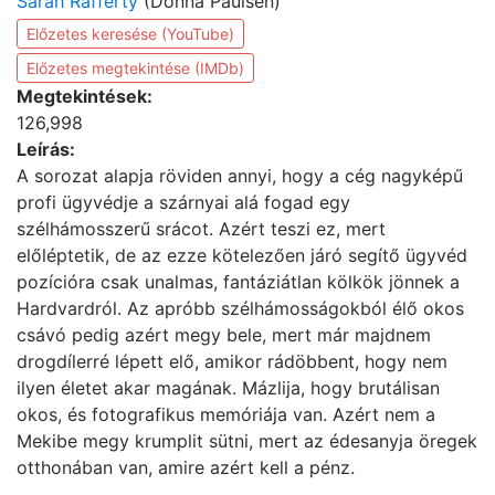
Sarah Rafferty
(Donna Paulsen)
Előzetes keresése (YouTube)
Előzetes megtekintése (IMDb)
Megtekintések:
126,998
Leírás:
A sorozat alapja röviden annyi, hogy a cég nagyképű
profi ügyvédje a szárnyai alá fogad egy
szélhámosszerű srácot. Azért teszi ez, mert
előléptetik, de az ezze kötelezően járó segítő ügyvéd
pozícióra csak unalmas, fantáziátlan kölkök jönnek a
Hardvardról. Az apróbb szélhámosságokból élő okos
csávó pedig azért megy bele, mert már majdnem
drogdílerré lépett elő, amikor rádöbbent, hogy nem
ilyen életet akar magának. Mázlija, hogy brutálisan
okos, és fotografikus memóriája van. Azért nem a
Mekibe megy krumplit sütni, mert az édesanyja öregek
otthonában van, amire azért kell a pénz.