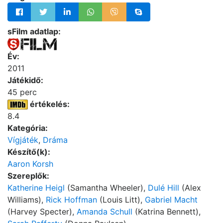
sFilm adatlap:
Év:
2011
Játékidő:
45 perc
értékelés:
8.4
Kategória:
Vígjáték
,
Dráma
Készítő(k):
Aaron Korsh
Szereplők:
Katherine Heigl
(Samantha Wheeler),
Dulé Hill
(Alex
Williams),
Rick Hoffman
(Louis Litt),
Gabriel Macht
(Harvey Specter),
Amanda Schull
(Katrina Bennett),