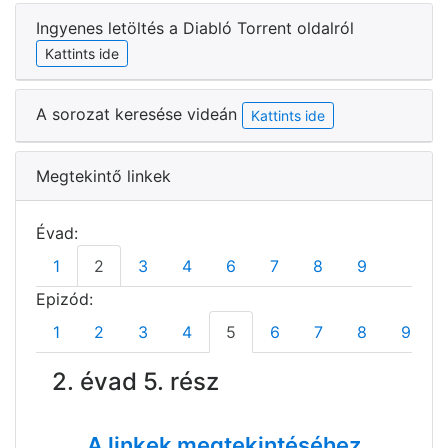
Ingyenes letöltés a Diabló Torrent oldalról
Kattints ide
A sorozat keresése videán
Kattints ide
Megtekintő linkek
Évad:
1
2
3
4
6
7
8
9
Epizód:
1
2
3
4
5
6
7
8
9
2. évad 5. rész
A linkek megtekintéséhez