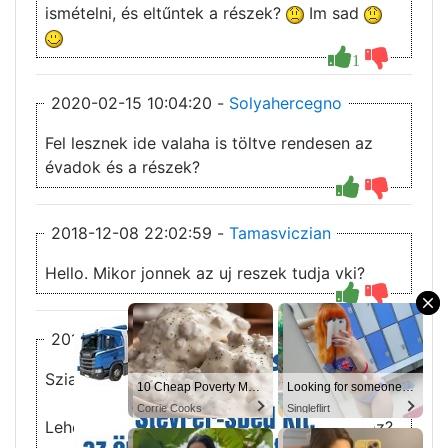
ismételni, és eltűntek a részek?
Im sad
1
2020-02-15 10:04:20 -
Solyahercegno
Fel lesznek ide valaha is töltve rendesen az
évadok és a részek?
2018-12-08 22:02:59 -
Tamasviczian
Hello. Mikor jonnek az uj reszek tudja vki?
×
2018-10-23 14:14:42 -
sirrichard
Sziasztok!
10 Best Cheap Meals
10 Cheap Poverty Meals That Taste Like a Million Bucks
You’ll never believe why I moved to… Columbus
Looking for someone in Columbus today
Corrie Cooks
Corrie Cooks
MeetSingles
Singleflirt
Lehetne kérni egy feliratégetést a 8 évadhoz?