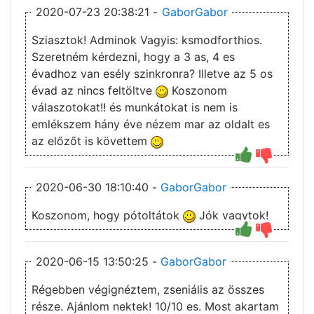
2020-07-23 20:38:21 -
GaborGabor
Sziasztok! Adminok Vagyis: ksmodforthios.
Szeretném kérdezni, hogy a 3 as, 4 es
évadhoz van esély szinkronra? Illetve az 5 os
évad az nincs feltöltve
Koszonom
válaszotokat!! és munkátokat is nem is
emlékszem hány éve nézem mar az oldalt es
az előzőt is követtem
2020-06-30 18:10:40 -
GaborGabor
Koszonom, hogy pótoltátok
Jók vagytok!
2020-06-15 13:50:25 -
GaborGabor
Régebben végignéztem, zseniális az összes
része. Ajánlom nektek! 10/10 es. Most akartam