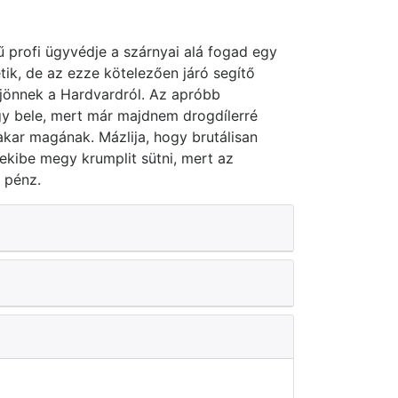
 profi ügyvédje a szárnyai alá fogad egy
tik, de az ezze kötelezően járó segítő
 jönnek a Hardvardról. Az apróbb
y bele, mert már majdnem drogdílerré
akar magának. Mázlija, hogy brutálisan
ekibe megy krumplit sütni, mert az
 pénz.