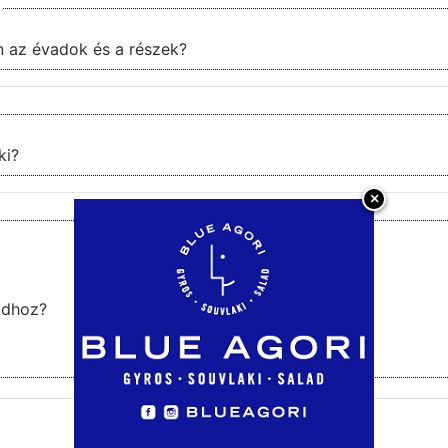
en az évadok és a részek?
ki?
×
vadhoz?