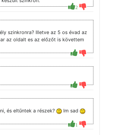
 készült szinkron.
2
 az oldalt es az előzőt is követtem
i, és eltűntek a részek?
Im sad
1