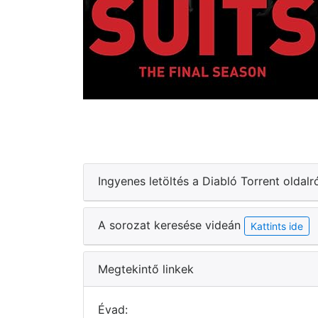
Ingyenes letöltés a Diabló Torrent oldalr
A sorozat keresése videán
Kattints ide
Megtekintő linkek
Évad: