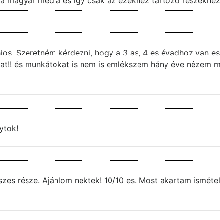
át a magyar média és így csak az ezekhez tartozó részekhez
!! és munkátokat is nem is emlékszem hány éve nézem mar
ytok!
zes része. Ajánlom nektek! 10/10 es. Most akartam ismételn