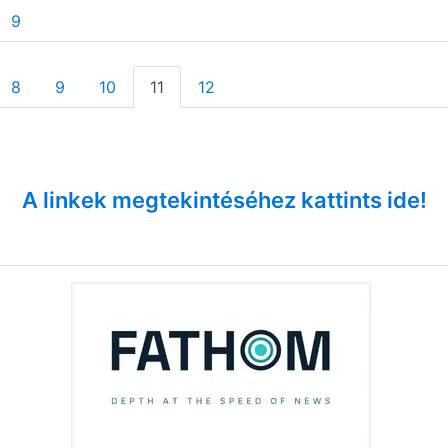
9
8
9
10
11
12
A linkek megtekintéséhez kattints ide!