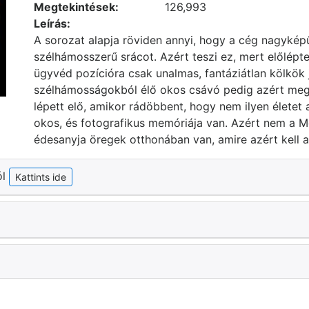
Megtekintések:
126,993
Leírás:
A sorozat alapja röviden annyi, hogy a cég nagyképű
szélhámosszerű srácot. Azért teszi ez, mert előlépte
ügyvéd pozícióra csak unalmas, fantáziátlan kölkök
szélhámosságokból élő okos csávó pedig azért meg
lépett elő, amikor rádöbbent, hogy nem ilyen életet 
okos, és fotografikus memóriája van. Azért nem a M
édesanyja öregek otthonában van, amire azért kell a
ól
Kattints ide