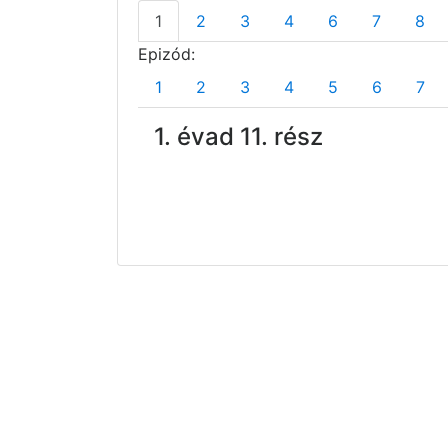
1
2
3
4
6
7
8
Epizód:
1
2
3
4
5
6
7
1. évad 11. rész