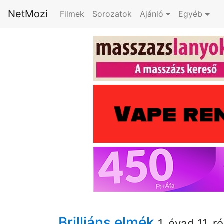
NetMozi
Filmek
Sorozatok
Ajánló
Egyéb
Brilliáns elmék
1. évad 11. r