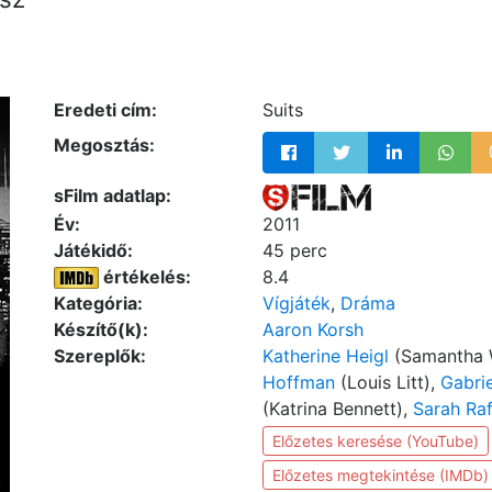
Eredeti cím:
Suits
Megosztás:
sFilm adatlap:
Év:
2011
Játékidő:
45 perc
értékelés:
8.4
Kategória:
Vígjáték
,
Dráma
Készítő(k):
Aaron Korsh
Szereplők:
Katherine Heigl
(Samantha 
Hoffman
(Louis Litt),
Gabri
(Katrina Bennett),
Sarah Raf
Előzetes keresése (YouTube)
Előzetes megtekintése (IMDb)