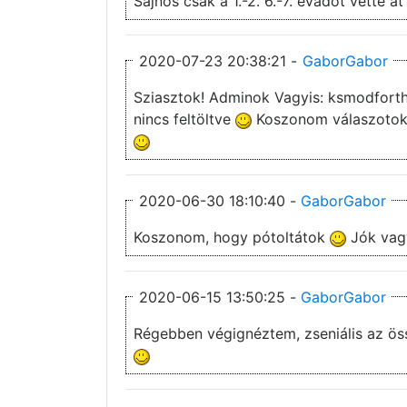
Sajnos csak a 1.-2. 6.-7. évadot vette 
2020-07-23 20:38:21 -
GaborGabor
Sziasztok! Adminok Vagyis: ksmodforthios. Szeretném kérdezni, hogy a 3 as, 4 es évadhoz van esély szinkronra? Illetve az 5 os évad az
nincs feltöltve
Koszonom válaszotokat
2020-06-30 18:10:40 -
GaborGabor
Koszonom, hogy pótoltátok
Jók vag
2020-06-15 13:50:25 -
GaborGabor
Régebben végignéztem, zseniális az öss