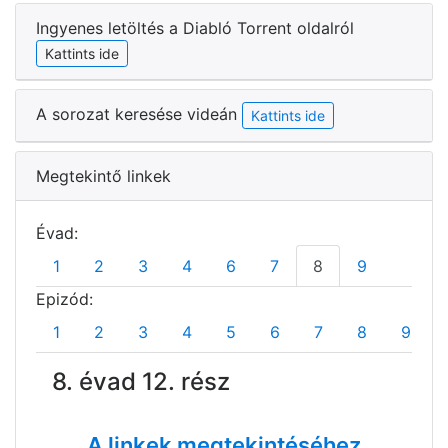
Ingyenes letöltés a Diabló Torrent oldalról
Kattints ide
A sorozat keresése videán
Kattints ide
Megtekintő linkek
Évad:
1
2
3
4
6
7
8
9
Epizód:
1
2
3
4
5
6
7
8
9
8. évad 12. rész
A linkek megtekintéséhez