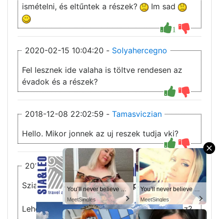
ismételni, és eltűntek a részek?
Im sad
1
2020-02-15 10:04:20 -
Solyahercegno
Fel lesznek ide valaha is töltve rendesen az
évadok és a részek?
2018-12-08 22:02:59 -
Tamasviczian
Hello. Mikor jonnek az uj reszek tudja vki?
×
2018-10-23 14:14:42 -
sirrichard
Sziasztok!
You’ll never believe why I moved to… Columbus
You’ll never believe why I moved to… Columbus
You’ll never believe why I moved to… Columbus
You’ll never believe why I moved to… Columbus
MeetSingles
MeetSingles
MeetSingles
MeetSingles
Lehetne kérni egy feliratégetést a 8 évadhoz?