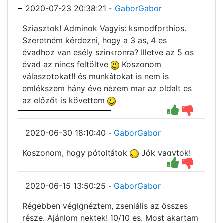
2020-07-23 20:38:21 -
GaborGabor
Sziasztok! Adminok Vagyis: ksmodforthios.
Szeretném kérdezni, hogy a 3 as, 4 es
évadhoz van esély szinkronra? Illetve az 5 os
évad az nincs feltöltve
Koszonom
válaszotokat!! és munkátokat is nem is
emlékszem hány éve nézem mar az oldalt es
az előzőt is követtem
2020-06-30 18:10:40 -
GaborGabor
Koszonom, hogy pótoltátok
Jók vagytok!
2020-06-15 13:50:25 -
GaborGabor
Régebben végignéztem, zseniális az összes
része. Ajánlom nektek! 10/10 es. Most akartam