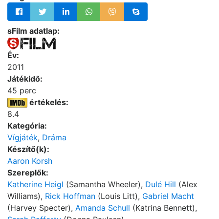
sFilm adatlap:
Év:
2011
Játékidő:
45 perc
értékelés:
8.4
Kategória:
Vígjáték
,
Dráma
Készítő(k):
Aaron Korsh
Szereplők:
Katherine Heigl
(Samantha Wheeler),
Dulé Hill
(Alex
Williams),
Rick Hoffman
(Louis Litt),
Gabriel Macht
(Harvey Specter),
Amanda Schull
(Katrina Bennett),