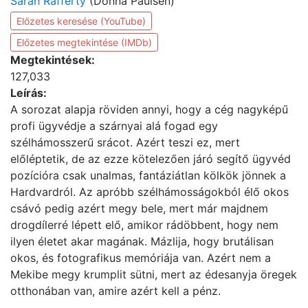
Sarah Rafferty
(Donna Paulsen)
Előzetes keresése (YouTube)
Előzetes megtekintése (IMDb)
Megtekintések:
127,033
Leírás:
A sorozat alapja röviden annyi, hogy a cég nagyképű
profi ügyvédje a szárnyai alá fogad egy
szélhámosszerű srácot. Azért teszi ez, mert
előléptetik, de az ezze kötelezően járó segítő ügyvéd
pozícióra csak unalmas, fantáziátlan kölkök jönnek a
Hardvardról. Az apróbb szélhámosságokból élő okos
csávó pedig azért megy bele, mert már majdnem
drogdílerré lépett elő, amikor rádöbbent, hogy nem
ilyen életet akar magának. Mázlija, hogy brutálisan
okos, és fotografikus memóriája van. Azért nem a
Mekibe megy krumplit sütni, mert az édesanyja öregek
otthonában van, amire azért kell a pénz.