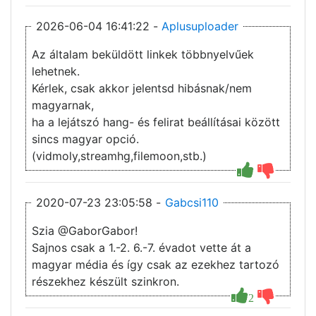
2026-06-04 16:41:22 -
Aplusuploader
Az általam beküldött linkek többnyelvűek
lehetnek.
Kérlek, csak akkor jelentsd hibásnak/nem
magyarnak,
ha a lejátszó hang- és felirat beállításai között
sincs magyar opció.
(vidmoly,streamhg,filemoon,stb.)
2020-07-23 23:05:58 -
Gabcsi110
Szia @GaborGabor!
Sajnos csak a 1.-2. 6.-7. évadot vette át a
magyar média és így csak az ezekhez tartozó
részekhez készült szinkron.
2