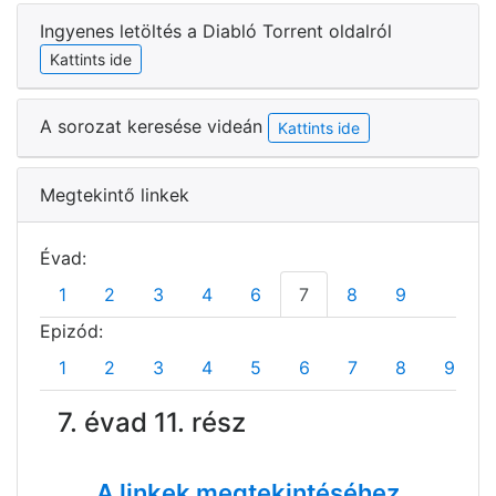
Ingyenes letöltés a Diabló Torrent oldalról
Kattints ide
A sorozat keresése videán
Kattints ide
Megtekintő linkek
Évad:
1
2
3
4
6
7
8
9
Epizód:
1
2
3
4
5
6
7
8
9
7. évad 11. rész
A linkek megtekintéséhez