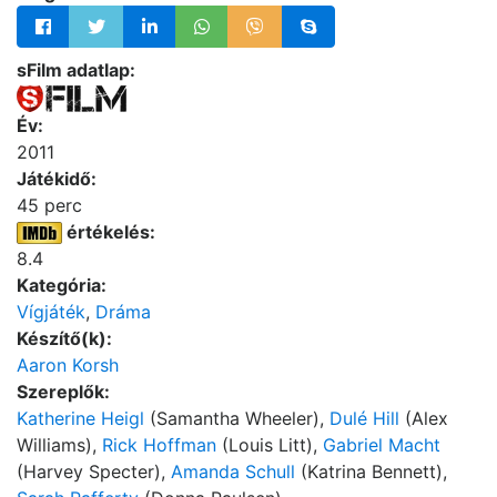
sFilm adatlap:
Év:
2011
Játékidő:
45 perc
értékelés:
8.4
Kategória:
Vígjáték
,
Dráma
Készítő(k):
Aaron Korsh
Szereplők:
Katherine Heigl
(Samantha Wheeler),
Dulé Hill
(Alex
Williams),
Rick Hoffman
(Louis Litt),
Gabriel Macht
(Harvey Specter),
Amanda Schull
(Katrina Bennett),