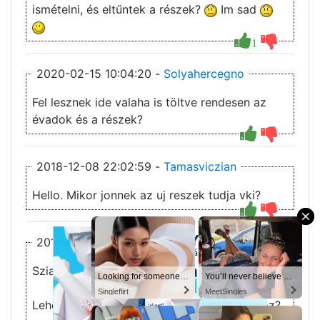
ismételni, és eltűntek a részek?
Im sad
1
2020-02-15 10:04:20 -
Solyahercegno
Fel lesznek ide valaha is töltve rendesen az
évadok és a részek?
2018-12-08 22:02:59 -
Tamasviczian
Hello. Mikor jonnek az uj reszek tudja vki?
×
2018-10-23 14:14:42 -
sirrichard
Sziasztok!
You’ll never believe why I moved to… Columbus
Looking for someone in Columbus today
You’ll never believe why I moved to… Columbus
You’ll never believe why I moved to… Columbus
MeetSingles
Singleflirt
MeetSingles
MeetSingles
Lehetne kérni egy feliratégetést a 8 évadhoz?