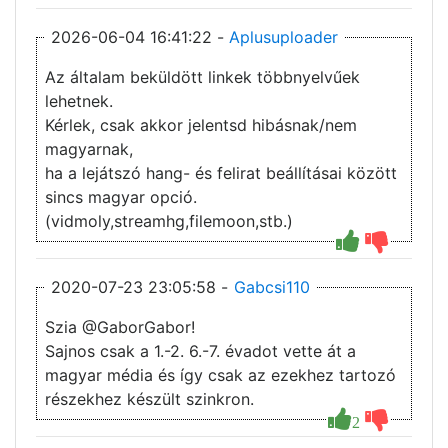
2026-06-04 16:41:22 -
Aplusuploader
Az általam beküldött linkek többnyelvűek
lehetnek.
Kérlek, csak akkor jelentsd hibásnak/nem
magyarnak,
ha a lejátszó hang- és felirat beállításai között
sincs magyar opció.
(vidmoly,streamhg,filemoon,stb.)
2020-07-23 23:05:58 -
Gabcsi110
Szia @GaborGabor!
Sajnos csak a 1.-2. 6.-7. évadot vette át a
magyar média és így csak az ezekhez tartozó
részekhez készült szinkron.
2