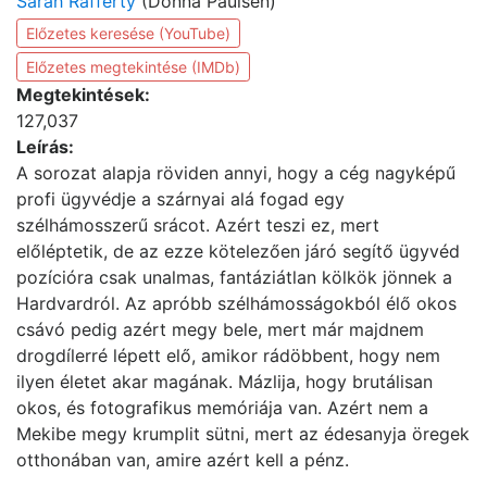
Sarah Rafferty
(Donna Paulsen)
Előzetes keresése (YouTube)
Előzetes megtekintése (IMDb)
Megtekintések:
127,037
Leírás:
A sorozat alapja röviden annyi, hogy a cég nagyképű
profi ügyvédje a szárnyai alá fogad egy
szélhámosszerű srácot. Azért teszi ez, mert
előléptetik, de az ezze kötelezően járó segítő ügyvéd
pozícióra csak unalmas, fantáziátlan kölkök jönnek a
Hardvardról. Az apróbb szélhámosságokból élő okos
csávó pedig azért megy bele, mert már majdnem
drogdílerré lépett elő, amikor rádöbbent, hogy nem
ilyen életet akar magának. Mázlija, hogy brutálisan
okos, és fotografikus memóriája van. Azért nem a
Mekibe megy krumplit sütni, mert az édesanyja öregek
otthonában van, amire azért kell a pénz.