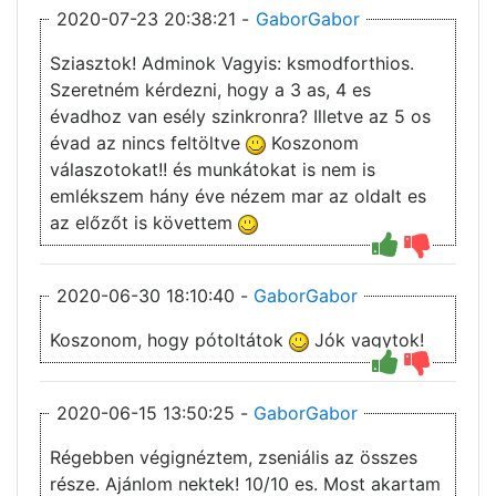
2020-07-23 20:38:21 -
GaborGabor
Sziasztok! Adminok Vagyis: ksmodforthios.
Szeretném kérdezni, hogy a 3 as, 4 es
évadhoz van esély szinkronra? Illetve az 5 os
évad az nincs feltöltve
Koszonom
válaszotokat!! és munkátokat is nem is
emlékszem hány éve nézem mar az oldalt es
az előzőt is követtem
2020-06-30 18:10:40 -
GaborGabor
Koszonom, hogy pótoltátok
Jók vagytok!
2020-06-15 13:50:25 -
GaborGabor
Régebben végignéztem, zseniális az összes
része. Ajánlom nektek! 10/10 es. Most akartam