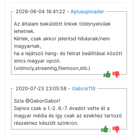
2026-06-04 16:41:22 -
Aplusuploader
Az általam beküldött linkek többnyelvűek
lehetnek.
Kérlek, csak akkor jelentsd hibásnak/nem
magyarnak,
ha a lejátszó hang- és felirat beállításai között
sincs magyar opció.
(vidmoly,streamhg,filemoon,stb.)
2020-07-23 23:05:58 -
Gabcsi110
Szia @GaborGabor!
Sajnos csak a 1.-2. 6.-7. évadot vette át a
magyar média és így csak az ezekhez tartozó
részekhez készült szinkron.
2