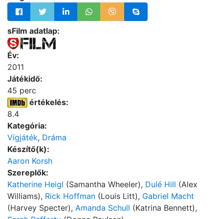
sFilm adatlap:
Év:
2011
Játékidő:
45 perc
értékelés:
8.4
Kategória:
Vígjáték
,
Dráma
Készítő(k):
Aaron Korsh
Szereplők:
Katherine Heigl
(Samantha Wheeler),
Dulé Hill
(Alex
Williams),
Rick Hoffman
(Louis Litt),
Gabriel Macht
(Harvey Specter),
Amanda Schull
(Katrina Bennett),