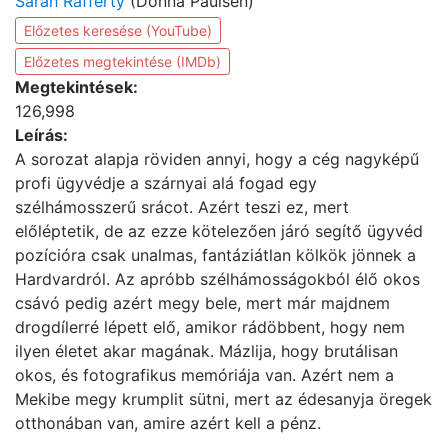
Sarah Rafferty
(Donna Paulsen)
Előzetes keresése (YouTube)
Előzetes megtekintése (IMDb)
Megtekintések:
126,998
Leírás:
A sorozat alapja röviden annyi, hogy a cég nagyképű
profi ügyvédje a szárnyai alá fogad egy
szélhámosszerű srácot. Azért teszi ez, mert
előléptetik, de az ezze kötelezően járó segítő ügyvéd
pozícióra csak unalmas, fantáziátlan kölkök jönnek a
Hardvardról. Az apróbb szélhámosságokból élő okos
csávó pedig azért megy bele, mert már majdnem
drogdílerré lépett elő, amikor rádöbbent, hogy nem
ilyen életet akar magának. Mázlija, hogy brutálisan
okos, és fotografikus memóriája van. Azért nem a
Mekibe megy krumplit sütni, mert az édesanyja öregek
otthonában van, amire azért kell a pénz.