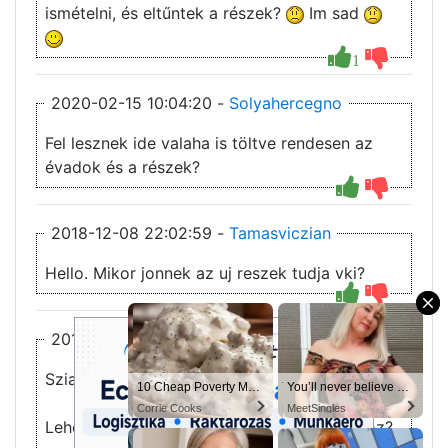
ismételni, és eltűntek a részek?
Im sad
1
2020-02-15 10:04:20 -
Solyahercegno
Fel lesznek ide valaha is töltve rendesen az
évadok és a részek?
2018-12-08 22:02:59 -
Tamasviczian
Hello. Mikor jonnek az uj reszek tudja vki?
×
2018-10-23 14:14:42 -
sirrichard
Sziasztok!
10 Cheap Meals That Taste Like a Million Bucks
10 Cheap Poverty Meals That Taste Like a Million Bucks
You’ll never believe why I moved to… Columbus
You’ll never believe why I moved to… Columbus
Corrie Cooks
Corrie Cooks
MeetSingles
MeetSingles
Lehetne kérni egy feliratégetést a 8 évadhoz?