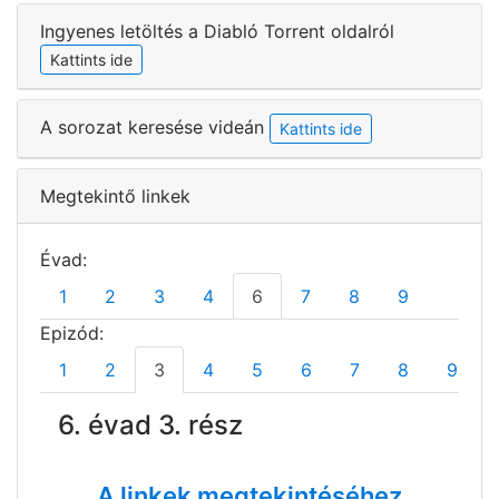
Ingyenes letöltés a Diabló Torrent oldalról
Kattints ide
A sorozat keresése videán
Kattints ide
Megtekintő linkek
Évad:
1
2
3
4
6
7
8
9
Epizód:
1
2
3
4
5
6
7
8
9
6. évad 3. rész
A linkek megtekintéséhez