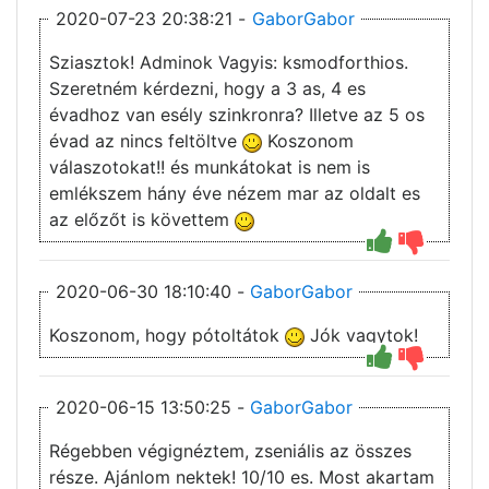
2020-07-23 20:38:21 -
GaborGabor
Sziasztok! Adminok Vagyis: ksmodforthios.
Szeretném kérdezni, hogy a 3 as, 4 es
évadhoz van esély szinkronra? Illetve az 5 os
évad az nincs feltöltve
Koszonom
válaszotokat!! és munkátokat is nem is
emlékszem hány éve nézem mar az oldalt es
az előzőt is követtem
2020-06-30 18:10:40 -
GaborGabor
Koszonom, hogy pótoltátok
Jók vagytok!
2020-06-15 13:50:25 -
GaborGabor
Régebben végignéztem, zseniális az összes
része. Ajánlom nektek! 10/10 es. Most akartam