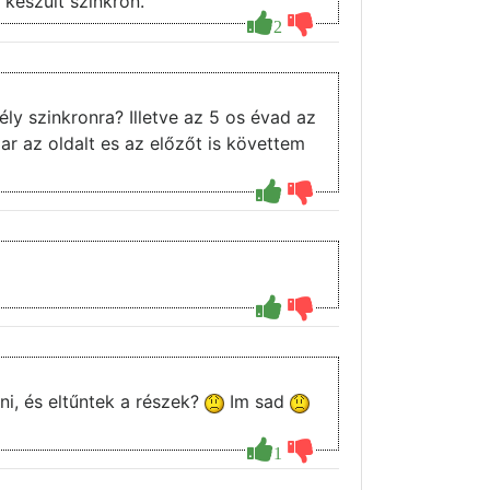
 készült szinkron.
2
 az oldalt es az előzőt is követtem
i, és eltűntek a részek?
Im sad
1