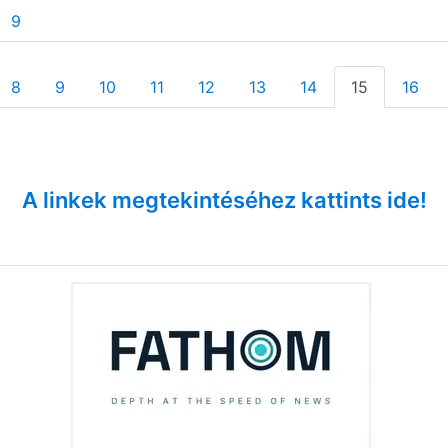
9
8
9
10
11
12
13
14
15
16
A linkek megtekintéséhez kattints ide!