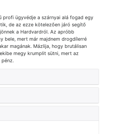
 profi ügyvédje a szárnyai alá fogad egy
tik, de az ezze kötelezően járó segítő
 jönnek a Hardvardról. Az apróbb
y bele, mert már majdnem drogdílerré
akar magának. Mázlija, hogy brutálisan
ekibe megy krumplit sütni, mert az
 pénz.