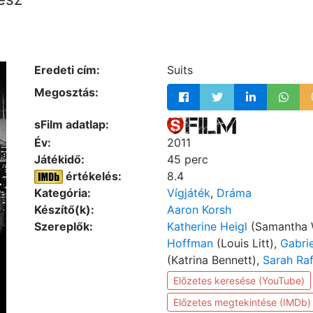
Eredeti cím:
Suits
Megosztás:
sFilm adatlap:
Év:
2011
Játékidő:
45 perc
értékelés:
8.4
Kategória:
Vígjáték
,
Dráma
Készítő(k):
Aaron Korsh
Szereplők:
Katherine Heigl
(Samantha 
Hoffman
(Louis Litt),
Gabri
(Katrina Bennett),
Sarah Raf
Előzetes keresése (YouTube)
Előzetes megtekintése (IMDb)