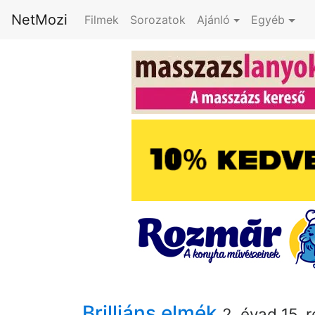
NetMozi
Filmek
Sorozatok
Ajánló
Egyéb
Brilliáns elmék
2. évad 15. 