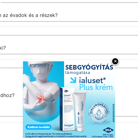
en az évadok és a részek?
ki?
×
vadhoz?