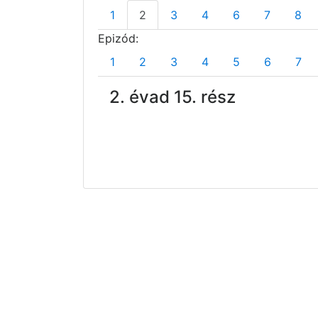
1
2
3
4
6
7
8
Epizód:
1
2
3
4
5
6
7
2. évad 15. rész