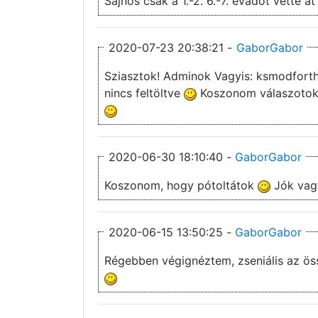
Sajnos csak a 1.-2. 6.-7. évadot vette 
2020-07-23 20:38:21 -
GaborGabor
Sziasztok! Adminok Vagyis: ksmodforthios. Szeretném kérdezni, hogy a 3 as, 4 es évadhoz van esély szinkronra? Illetve az 5 os évad az
nincs feltöltve
Koszonom válaszotokat
2020-06-30 18:10:40 -
GaborGabor
Koszonom, hogy pótoltátok
Jók vag
2020-06-15 13:50:25 -
GaborGabor
Régebben végignéztem, zseniális az öss