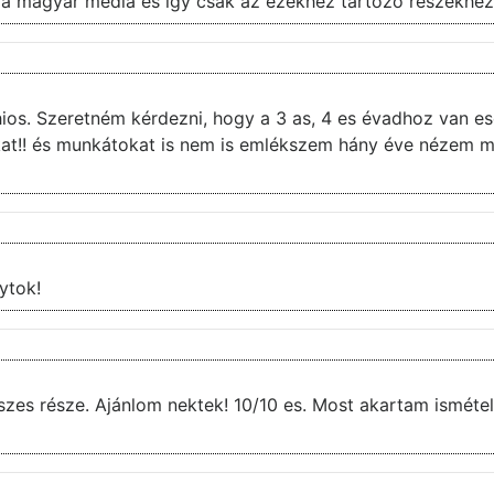
át a magyar média és így csak az ezekhez tartozó részekhez
!! és munkátokat is nem is emlékszem hány éve nézem mar
ytok!
zes része. Ajánlom nektek! 10/10 es. Most akartam ismételn