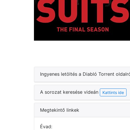
Ingyenes letöltés a Diabló Torrent oldalr
A sorozat keresése videán
Kattints ide
Megtekintő linkek
Évad: