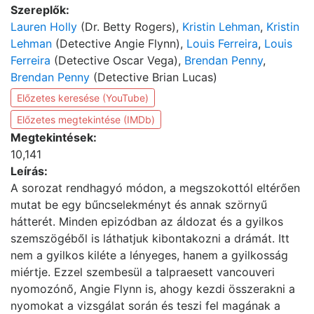
Szereplők:
Lauren Holly
(Dr. Betty Rogers),
Kristin Lehman
,
Kristin
Lehman
(Detective Angie Flynn),
Louis Ferreira
,
Louis
Ferreira
(Detective Oscar Vega),
Brendan Penny
,
Brendan Penny
(Detective Brian Lucas)
Előzetes keresése (YouTube)
Előzetes megtekintése (IMDb)
Megtekintések:
10,141
Leírás:
A sorozat rendhagyó módon, a megszokottól eltérően
mutat be egy bűncselekményt és annak szörnyű
hátterét. Minden epizódban az áldozat és a gyilkos
szemszögéből is láthatjuk kibontakozni a drámát. Itt
nem a gyilkos kiléte a lényeges, hanem a gyilkosság
miértje. Ezzel szembesül a talpraesett vancouveri
nyomozónő, Angie Flynn is, ahogy kezdi összerakni a
nyomokat a vizsgálat során és teszi fel magának a