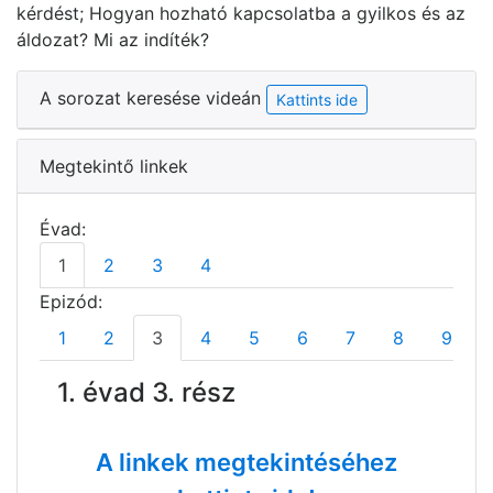
kérdést; Hogyan hozható kapcsolatba a gyilkos és az
áldozat? Mi az indíték?
A sorozat keresése videán
Kattints ide
Megtekintő linkek
Évad:
1
2
3
4
Epizód:
1
2
3
4
5
6
7
8
9
1. évad 3. rész
A linkek megtekintéséhez