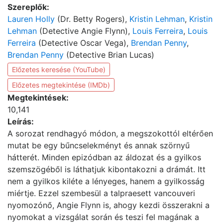
Szereplők:
Lauren Holly
(Dr. Betty Rogers),
Kristin Lehman
,
Kristin
Lehman
(Detective Angie Flynn),
Louis Ferreira
,
Louis
Ferreira
(Detective Oscar Vega),
Brendan Penny
,
Brendan Penny
(Detective Brian Lucas)
Előzetes keresése (YouTube)
Előzetes megtekintése (IMDb)
Megtekintések:
10,141
Leírás:
A sorozat rendhagyó módon, a megszokottól eltérően
mutat be egy bűncselekményt és annak szörnyű
hátterét. Minden epizódban az áldozat és a gyilkos
szemszögéből is láthatjuk kibontakozni a drámát. Itt
nem a gyilkos kiléte a lényeges, hanem a gyilkosság
miértje. Ezzel szembesül a talpraesett vancouveri
nyomozónő, Angie Flynn is, ahogy kezdi összerakni a
nyomokat a vizsgálat során és teszi fel magának a