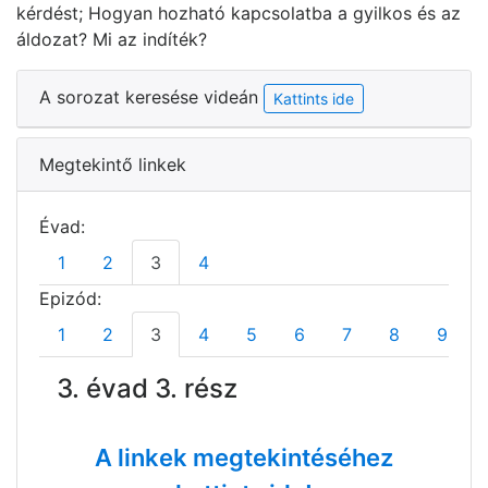
kérdést; Hogyan hozható kapcsolatba a gyilkos és az
áldozat? Mi az indíték?
A sorozat keresése videán
Kattints ide
Megtekintő linkek
Évad:
1
2
3
4
Epizód:
1
2
3
4
5
6
7
8
9
3. évad 3. rész
A linkek megtekintéséhez