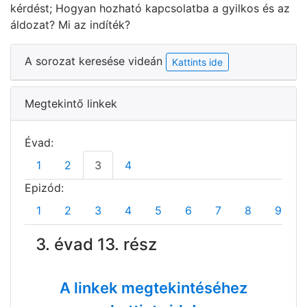
kérdést; Hogyan hozható kapcsolatba a gyilkos és az
áldozat? Mi az indíték?
A sorozat keresése videán
Kattints ide
Megtekintő linkek
Évad:
1
2
3
4
Epizód:
1
2
3
4
5
6
7
8
9
3. évad 13. rész
A linkek megtekintéséhez