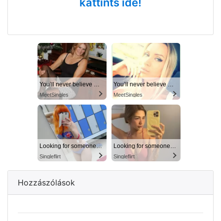
kattints ide!
You’ll never believe why I moved to… Columbus
You’ll never believe why I moved to… Columbus
MeetSingles
MeetSingles
Looking for someone in Columbus today
Looking for someone in Columbus today
Singleflirt
Singleflirt
Hozzászólások