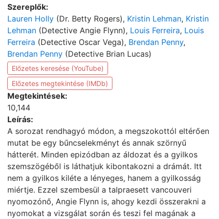
Szereplők:
Lauren Holly
(Dr. Betty Rogers),
Kristin Lehman
,
Kristin
Lehman
(Detective Angie Flynn),
Louis Ferreira
,
Louis
Ferreira
(Detective Oscar Vega),
Brendan Penny
,
Brendan Penny
(Detective Brian Lucas)
Előzetes keresése (YouTube)
Előzetes megtekintése (IMDb)
Megtekintések:
10,144
Leírás:
A sorozat rendhagyó módon, a megszokottól eltérően
mutat be egy bűncselekményt és annak szörnyű
hátterét. Minden epizódban az áldozat és a gyilkos
szemszögéből is láthatjuk kibontakozni a drámát. Itt
nem a gyilkos kiléte a lényeges, hanem a gyilkosság
miértje. Ezzel szembesül a talpraesett vancouveri
nyomozónő, Angie Flynn is, ahogy kezdi összerakni a
nyomokat a vizsgálat során és teszi fel magának a