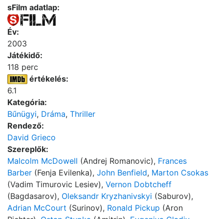
sFilm adatlap:
Év:
2003
Játékidő:
118 perc
értékelés:
6.1
Kategória:
Bűnügyi
,
Dráma
,
Thriller
Rendező:
David Grieco
Szereplők:
Malcolm McDowell
(Andrej Romanovic),
Frances
Barber
(Fenja Evilenka),
John Benfield
,
Marton Csokas
(Vadim Timurovic Lesiev),
Vernon Dobtcheff
(Bagdasarov),
Oleksandr Kryzhanivskyi
(Saburov),
Adrian McCourt
(Surinov),
Ronald Pickup
(Aron