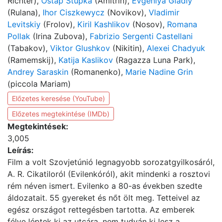
Richter),
Ostap Stupka
(Amitrin),
Evgeniya Gladiy
(Rulana),
Ihor Ciszkewycz
(Novikov),
Vladimir
Levitskiy
(Frolov),
Kiril Kashlikov
(Nosov),
Romana
Pollak
(Irina Zubova),
Fabrizio Sergenti Castellani
(Tabakov),
Viktor Glushkov
(Nikitin),
Alexei Chadyuk
(Ramemskij),
Katija Kaslikov
(Ragazza Luna Park),
Andrey Saraskin
(Romanenko),
Marie Nadine Grin
(piccola Mariam)
Előzetes keresése (YouTube)
Előzetes megtekintése (IMDb)
Megtekintések:
3,005
Leírás:
Film a volt Szovjetúnió legnagyobb sorozatgyilkosáról,
A. R. Cikatiloról (Evilenkóról), akit mindenki a rosztovi
rém néven ismert. Evilenko a 80-as években szedte
áldozatait. 55 gyereket és nőt ölt meg. Tetteivel az
egész országot rettegésben tartotta. Az emberek
félve léptek ki az utcára, nem tudván ki lesz a