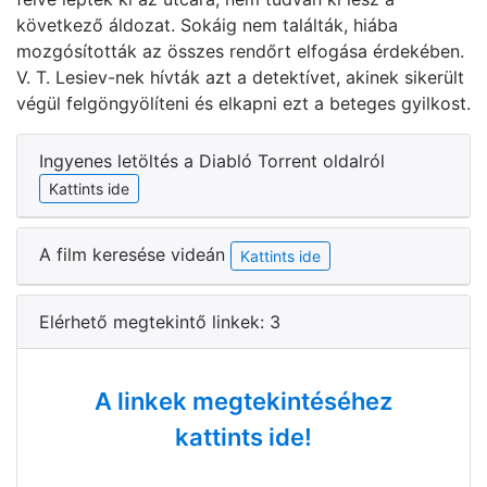
következő áldozat. Sokáig nem találták, hiába
mozgósították az összes rendőrt elfogása érdekében.
V. T. Lesiev-nek hívták azt a detektívet, akinek sikerült
végül felgöngyölíteni és elkapni ezt a beteges gyilkost.
Ingyenes letöltés a Diabló Torrent oldalról
Kattints ide
A film keresése videán
Kattints ide
Elérhető megtekintő linkek: 3
A linkek megtekintéséhez
kattints ide!