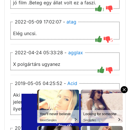
jó film .Beteg egy állat volt ez a faszi.
1
2022-05-09 17:02:07 -
atag
Elég uncsi.
5
2022-04-24 05:33:28 -
agglax
X polgártárs ugyanez
2019-05-05 04:25:52 -
Acid
×
Aki nem kap dührohamot már az első
jelenettől az egy ratyi. (attól még lehet jó...) De
ilyet elvből...
You’ll never believe why I moved to… Columbus
You’ll never believe why I moved to… Columbus
Looking for someone in Columbus today
Looking for someone in Columbus today
3
MeetSingles
MeetSingles
Singleflirt
Singleflirt
2018-02-28 14:02:32 -
Cinti