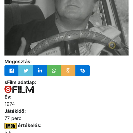
Megosztás:
sFilm adatlap:
Év:
1974
Játékidő:
77 perc
értékelés:
5.6