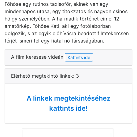
Főhőse egy rutinos taxisofőr, akinek van egy
mindennapos utasa, egy titokzatos és nagyon csinos
hölgy személyében. A harmadik történet címe: 12
amatőrkép. Főhőse Kati, aki egy fotólaborban
dolgozik, s az egyik előhívásra beadott filmtekercsen
férjét ismeri fel egy fiatal nő társaságában.
A film keresése videán
Kattints ide
Elérhető megtekintő linkek: 3
A linkek megtekintéséhez
kattints ide!