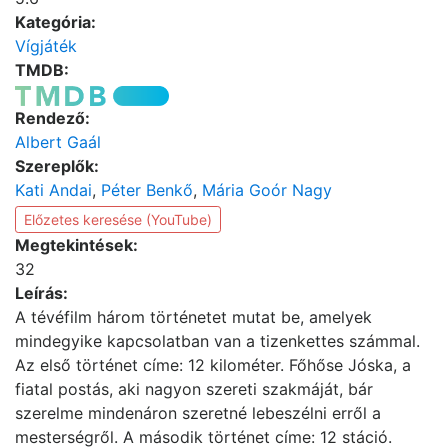
Kategória:
Vígjáték
TMDB:
Rendező:
Albert Gaál
Szereplők:
Kati Andai
,
Péter Benkő
,
Mária Goór Nagy
Előzetes keresése (YouTube)
Megtekintések:
32
Leírás:
A tévéfilm három történetet mutat be, amelyek
mindegyike kapcsolatban van a tizenkettes számmal.
Az első történet címe: 12 kilométer. Főhőse Jóska, a
fiatal postás, aki nagyon szereti szakmáját, bár
szerelme mindenáron szeretné lebeszélni erről a
mesterségről. A második történet címe: 12 stáció.