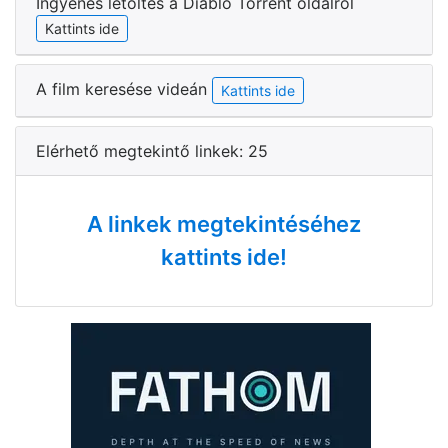
Ingyenes letöltés a Diabló Torrent oldalról
Kattints ide
A film keresése videán
Kattints ide
Elérhető megtekintő linkek: 25
A linkek megtekintéséhez
kattints ide!