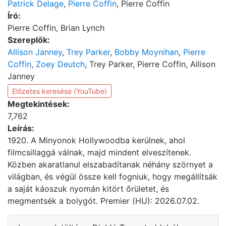
Patrick Delage
,
Pierre Coffin
, Pierre Coffin
Író:
Pierre Coffin, Brian Lynch
Szereplők:
Allison Janney
,
Trey Parker
,
Bobby Moynihan
,
Pierre
Coffin
,
Zoey Deutch
, Trey Parker, Pierre Coffin, Allison
Janney
Előzetes keresése (YouTube)
Megtekintések:
7,762
Leírás:
1920. A Minyonok Hollywoodba kerülnek, ahol
filmcsillaggá válnak, majd mindent elveszítenek.
Közben akaratlanul elszabadítanak néhány szörnyet a
világban, és végül össze kell fogniuk, hogy megállítsák
a saját káoszuk nyomán kitört őrületet, és
megmentsék a bolygót. Premier (HU): 2026.07.02.