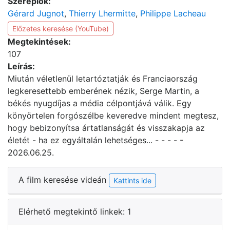
Szereplők:
Gérard Jugnot
,
Thierry Lhermitte
,
Philippe Lacheau
Előzetes keresése (YouTube)
Megtekintések:
107
Leírás:
Miután véletlenül letartóztatják és Franciaország
legkeresettebb emberének nézik, Serge Martin, a
békés nyugdíjas a média célpontjává válik. Egy
könyörtelen forgószélbe keveredve mindent megtesz,
hogy bebizonyítsa ártatlanságát és visszakapja az
életét - ha ez egyáltalán lehetséges... - - - - -
2026.06.25.
A film keresése videán
Kattints ide
Elérhető megtekintő linkek: 1