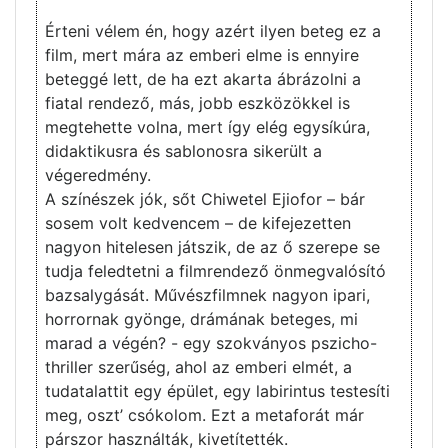
Érteni vélem én, hogy azért ilyen beteg ez a
film, mert mára az emberi elme is ennyire
beteggé lett, de ha ezt akarta ábrázolni a
fiatal rendező, más, jobb eszközökkel is
megtehette volna, mert így elég egysíkúra,
didaktikusra és sablonosra sikerült a
végeredmény.
A színészek jók, sőt Chiwetel Ejiofor – bár
sosem volt kedvencem – de kifejezetten
nagyon hitelesen játszik, de az ő szerepe se
tudja feledtetni a filmrendező önmegvalósító
bazsalygását. Művészfilmnek nagyon ipari,
horrornak gyönge, drámának beteges, mi
marad a végén? - egy szokványos pszicho-
thriller szerűség, ahol az emberi elmét, a
tudatalattit egy épület, egy labirintus testesíti
meg, oszt’ csókolom. Ezt a metaforát már
párszor használták, kivetítették.