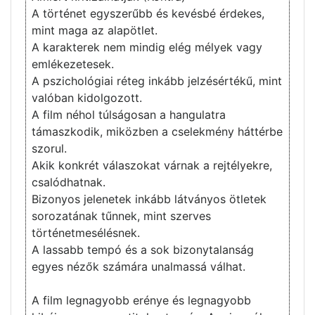
A történet egyszerűbb és kevésbé érdekes,
mint maga az alapötlet.
A karakterek nem mindig elég mélyek vagy
emlékezetesek.
A pszichológiai réteg inkább jelzésértékű, mint
valóban kidolgozott.
A film néhol túlságosan a hangulatra
támaszkodik, miközben a cselekmény háttérbe
szorul.
Akik konkrét válaszokat várnak a rejtélyekre,
csalódhatnak.
Bizonyos jelenetek inkább látványos ötletek
sorozatának tűnnek, mint szerves
történetmesélésnek.
A lassabb tempó és a sok bizonytalanság
egyes nézők számára unalmassá válhat.
A film legnagyobb erénye és legnagyobb