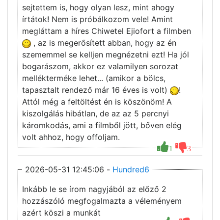
sejtettem is, hogy olyan lesz, mint ahogy
írtátok! Nem is próbálkozom vele! Amint
megláttam a híres Chiwetel Ejiofort a filmben
, az is megerősített abban, hogy az én
szememmel se kelljen megnézetni ezt! Ha jól
bogarászom, akkor ez valamilyen sorozat
mellékterméke lehet... (amikor a bölcs,
tapasztalt rendező már 16 éves is volt)
!
Attól még a feltöltést én is köszönöm! A
kiszolgálás hibátlan, de az az 5 percnyi
káromkodás, ami a filmből jött, bőven elég
volt ahhoz, hogy offoljam.
1
3
2026-05-31 12:45:06 -
Hundred6
Inkább le se írom nagyjából az előző 2
hozzászóló megfogalmazta a véleményem
azért köszi a munkát