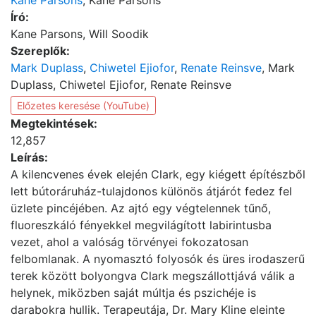
Kane Parsons
, Kane Parsons
Író:
Kane Parsons, Will Soodik
Szereplők:
Mark Duplass
,
Chiwetel Ejiofor
,
Renate Reinsve
, Mark
Duplass, Chiwetel Ejiofor, Renate Reinsve
Előzetes keresése (YouTube)
Megtekintések:
12,857
Leírás:
A kilencvenes évek elején Clark, egy kiégett építészből
lett bútoráruház-tulajdonos különös átjárót fedez fel
üzlete pincéjében. Az ajtó egy végtelennek tűnő,
fluoreszkáló fényekkel megvilágított labirintusba
vezet, ahol a valóság törvényei fokozatosan
felbomlanak. A nyomasztó folyosók és üres irodaszerű
terek között bolyongva Clark megszállottjává válik a
helynek, miközben saját múltja és pszichéje is
darabokra hullik. Terapeutája, Dr. Mary Kline eleinte