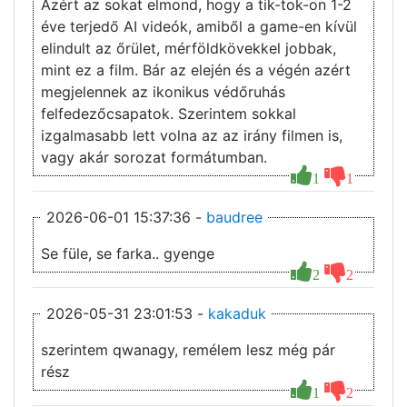
Azért az sokat elmond, hogy a tik-tok-on 1-2
éve terjedő AI videók, amiből a game-en kívül
elindult az őrület, mérföldkövekkel jobbak,
mint ez a film. Bár az elején és a végén azért
megjelennek az ikonikus védőruhás
felfedezőcsapatok. Szerintem sokkal
izgalmasabb lett volna az az irány filmen is,
vagy akár sorozat formátumban.
1
1
2026-06-01 15:37:36 -
baudree
Se füle, se farka.. gyenge
2
2
2026-05-31 23:01:53 -
kakaduk
szerintem qwanagy, remélem lesz még pár
rész
1
2