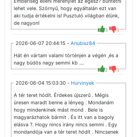
Emberiség elleni merénylet az egész? büntetni
lehet vele. Szörnyű, hogy egyáltalán ezt van
aki tudja értékelni is! Pusztuló világban élünk,
de nagyon!
3
3
2026-06-07 20:44:15 -
Anubisz84
Hát én vártam valami történjen a végén ,és a
nagy büdös nagy semmi kb ....
2
3
2026-06-04 15:03:30 -
Hurvinyek
A tér teret hódít. Érdekes újszerű . Mégis
üresen maradt benne a lényeg . Mondanám
hogy mindenkinek mást mond . Bele is
magyarázhatok bármit . És itt van a bagoly
elásva ?. Hogy nincs irány nincs semmi . Egy
mondandója van a tér teret hódít . Nincsenek