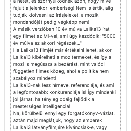
a netet, és szörnyülködnek azon, hogy mivé
fajult a jelenkori emberiség! Nem is értik, alig
tudják kiolvasni az írásjeleket, a mozik
mondandóját pedig végképp nem!
A másik verzióban 10 év múlva Lalika13 írat
egy filmet az MI-vel, ami úgy kezdődik: "5000
év múlva az akkori régészek..."
Ha Lalika13 filmjét már értékelni lehet, akkor
Lalika13 kibérelheti a mozitermeket, és így a
mozi is megússza a bezárást, mint valódi
független filmes közeg, ahol a politika nem
szabályoz mindent!
Lalika13-nak lesz hírneve, referenciája, és ami
a legfontosabb: konkurenciája is! Így mindenki
jól járhat, ha tényleg odáig fejlődik a
mesterséges intelligencia!
Na, körülbelül ennyi egy forgatókönyv-vázlat,
aztán majd meglátjuk, hogy az emberek
Lalika13 látványfilmjére kíváncsiak-e, vagy