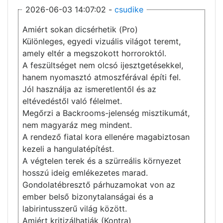
2026-06-03 14:07:02 -
csudike
Amiért sokan dicsérhetik (Pro)
Különleges, egyedi vizuális világot teremt,
amely eltér a megszokott horroroktól.
A feszültséget nem olcsó ijesztgetésekkel,
hanem nyomasztó atmoszférával építi fel.
Jól használja az ismeretlentől és az
eltévedéstől való félelmet.
Megőrzi a Backrooms-jelenség misztikumát,
nem magyaráz meg mindent.
A rendező fiatal kora ellenére magabiztosan
kezeli a hangulatépítést.
A végtelen terek és a szürreális környezet
hosszú ideig emlékezetes marad.
Gondolatébresztő párhuzamokat von az
ember belső bizonytalanságai és a
labirintusszerű világ között.
Amiért kritizálhatják (Kontra)