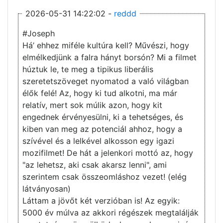
2026-05-31 14:22:02 -
reddd
#Joseph
Há’ ehhez miféle kultúra kell? Művészi, hogy
elmélkedjünk a falra hányt borsón? Mi a filmet
húztuk le, te meg a tipikus liberális
szeretetszöveget nyomatod a való világban
élők felé! Az, hogy ki tud alkotni, ma már
relatív, mert sok múlik azon, hogy kit
engednek érvényesülni, ki a tehetséges, és
kiben van meg az potenciál ahhoz, hogy a
szívével és a lelkével alkosson egy igazi
mozifilmet! De hát a jelenkori mottó az, hogy
"az lehetsz, aki csak akarsz lenni", ami
szerintem csak összeomláshoz vezet! (elég
látványosan)
Láttam a jövőt két verzióban is! Az egyik:
5000 év múlva az akkori régészek megtalálják