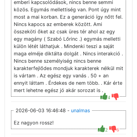
emberi kapcsolódások, nincs benne semmi
közös. Egymás mellettiség van. Pont úgy mint
most a mai korban. Ez a generáció így nőtt fel.
Nincs kapocs az emberek között. Ami
összeköti őket az csak üres tér ahol az egy
egy magány ( Szabó Lőrinc .) egymás melletti
külön létét láthatjuk . Mindenki teszi a saját
maga elméje diktálta dolgát . Nincs interakció .
Nincs benne személyiség nincs benne
karakterfejlődes mondjuk karakterek nélkül mit
is vártam . Az egész egy vanás . 50 + an
ennyit láttam . Érdekes de nem több. . Kár érte
mert lehetne egész jó akár sorozat is .
4
2026-06-03 16:46:48 -
unalmas
Ez nagyon rossz!
2
6