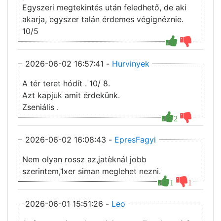
Egyszeri megtekintés után feledhető, de aki
akarja, egyszer talán érdemes végignéznie.
10/5
2026-06-02 16:57:41 -
Hurvinyek
A tér teret hódít . 10/ 8.
Azt kapjuk amit érdekünk.
Zseniális .
2
2026-06-02 16:08:43 -
EpresFagyi
Nem olyan rossz az,jatèknál jobb
szerintem,1xer siman meglehet nezni.
1
1
2026-06-01 15:51:26 -
Leo