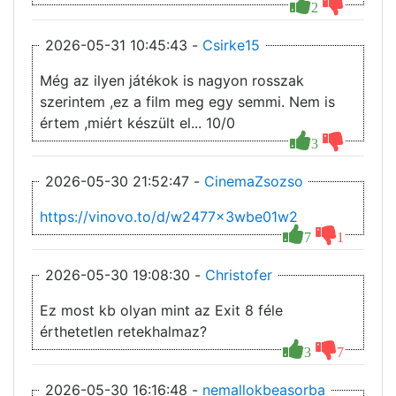
2
2026-05-31 10:45:43 -
Csirke15
Még az ilyen játékok is nagyon rosszak
szerintem ,ez a film meg egy semmi. Nem is
értem ,miért készült el... 10/0
3
2026-05-30 21:52:47 -
CinemaZsozso
https://vinovo.to/d/w2477x3wbe01w2
7
1
2026-05-30 19:08:30 -
Christofer
Ez most kb olyan mint az Exit 8 féle
érthetetlen retekhalmaz?
3
7
2026-05-30 16:16:48 -
nemallokbeasorba