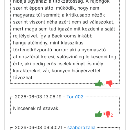
hibája ugyanaz: a titokzatosság. A rajongók
szerint éppen attól működik, hogy nem
magyaráz túl semmit; a kritikusabb nézők
szerint viszont néha azért nem ad válaszokat,
mert maga sem tud igazán mit kezdeni a saját
rejtélyeivel. Így a Backrooms inkább
hangulatélmény, mint klasszikus
történetközpontú horror: aki a nyomasztó
atmoszférát keresi, valószínűleg lelkesedni fog
érte, aki pedig erős cselekményt és mély
karaktereket vár, könnyen hiányérzettel
távozhat.
6
2026-06-03 13:06:19 -
Tom102
Nincsenek rá szavak.
2
2026-06-03 09:40:21 -
szaborozalia