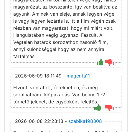
magyarázat, az bosszantó. Igy van beálítva az
agyunk. Aminek van eleje, annak legyen vége
is vagy legyen lezárás is. Itt a film végén csak
részben van magyarázat, hogy mi miért volt.
Hangulatában végig ugyanaz: Feszült. A
Végtelen határok sorozathoz hasonló film,
annyi különbséggel hogy ez nem annyira
tartalmas.
1
2026-06-09 18:11:49 -
magenta11
Elvont, vontatott, értelmetlen, és még
sorolhatnám. Időpazarlás. Van benne 1 -2
tűrhető jelenet, de egyébként felejtős.
2
1
2026-06-08 22:23:18 -
szabika198308