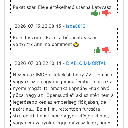
Rakat szar. Eleje értékelhető utánna katyvasz.
1
2
2026-07-15 23:08:45 -
laca0813
Édes faszom... Ez mi a búbánatos szar
volt????? Áhh, no comment
1
2026-07-03 22:10:44 -
DIABLOIMMORTAL
Nézem az IMDB értékelést, hogy 7,2.... Én nem
vagyok az a nagy megmondóember mint az a
nyomi magát itt "amerika kapitány"-nak hívó
pöcs, vagy az "Opensubtile", aki szintén nem a
legerősebb kés az emberiség fiókjában, de
azért na.... Ez a film, rettentően furcsára
sikeredett. Lehet nem vagyok eléggé elvont,
vagy nem vagyok eléggé művész lélek, hogy