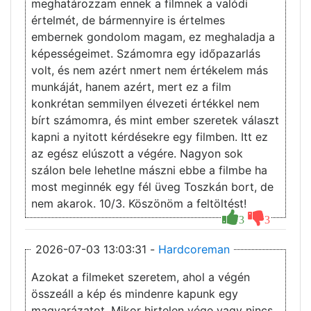
meghatározzam ennek a filmnek a valódi
értelmét, de bármennyire is értelmes
embernek gondolom magam, ez meghaladja a
képességeimet. Számomra egy időpazarlás
volt, és nem azért nmert nem értékelem más
munkáját, hanem azért, mert ez a film
konkrétan semmilyen élvezeti értékkel nem
bírt számomra, és mint ember szeretek választ
kapni a nyitott kérdésekre egy filmben. Itt ez
az egész elúszott a végére. Nagyon sok
szálon bele lehetlne mászni ebbe a filmbe ha
most meginnék egy fél üveg Toszkán bort, de
nem akarok. 10/3. Köszönöm a feltöltést!
3
3
2026-07-03 13:03:31 -
Hardcoreman
Azokat a filmeket szeretem, ahol a végén
összeáll a kép és mindenre kapunk egy
magyarázatot. Mikor hirtelen vége vagy nincs