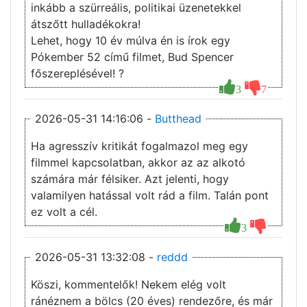
inkább a szürreális, politikai üzenetekkel
átszőtt hulladékokra!
Lehet, hogy 10 év múlva én is írok egy
Pókember 52 című filmet, Bud Spencer
főszereplésével! ?
3
7
2026-05-31 14:16:06 -
Butthead
Ha agresszív kritikát fogalmazol meg egy
filmmel kapcsolatban, akkor az az alkotó
számára már félsiker. Azt jelenti, hogy
valamilyen hatással volt rád a film. Talán pont
ez volt a cél.
3
2026-05-31 13:32:08 -
reddd
Köszi, kommentelők! Nekem elég volt
ránéznem a bölcs (20 éves) rendezőre, és már