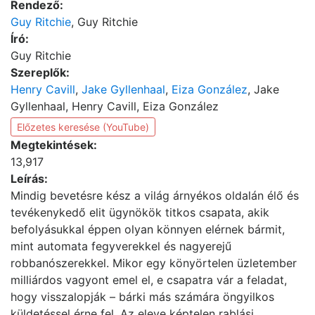
Rendező:
Guy Ritchie
, Guy Ritchie
Író:
Guy Ritchie
Szereplők:
Henry Cavill
,
Jake Gyllenhaal
,
Eiza González
, Jake
Gyllenhaal, Henry Cavill, Eiza González
Előzetes keresése (YouTube)
Megtekintések:
13,917
Leírás:
Mindig bevetésre kész a világ árnyékos oldalán élő és
tevékenykedő elit ügynökök titkos csapata, akik
befolyásukkal éppen olyan könnyen elérnek bármit,
mint automata fegyverekkel és nagyerejű
robbanószerekkel. Mikor egy könyörtelen üzletember
milliárdos vagyont emel el, e csapatra vár a feladat,
hogy visszalopják – bárki más számára öngyilkos
küldetéssel érne fel. Az eleve képtelen rablási