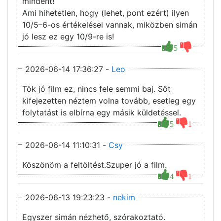
mindent!
Ami hihetetlen, hogy (lehet, pont ezért) ilyen
10/5–6-os értékelései vannak, miközben simán
jó lesz ez egy 10/9-re is!
5
2026-06-14 17:36:27 -
Leo
Tök jó film ez, nincs fele semmi baj. Sőt
kifejezetten néztem volna tovább, esetleg egy
folytatást is elbírna egy másik küldetéssel.
5
1
2026-06-14 11:10:31 -
Csy
Köszönöm a feltöltést.Szuper jó a film.
4
1
2026-06-13 19:23:23 -
nekim
Egyszer simán nézhető, szórakoztató.