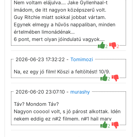
Nem voltam elájulva.... Jake Gyllenhaal-t
imádom, de itt nagyon középszerű volt.
Guy Ritchie miatt sokkal jobbat vártam.
Egynek elmegy a hűvös nappaliban, minden
értelmében limonádénak...
6 pont, mert olyan jóindulatú vagyok....
2
2
2026-06-23 17:32:22 -
Tomimozi
Na, ez egy jó film! Köszi a feltöltést! 10/9.
2
2026-06-20 23:07:10 -
murashy
Táv? Mondom Táv?
Nagyon cooool volt, s jó párost alkottak. Idén
nekem eddig ez n#2 filmem. n#1 hail mary
2