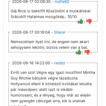
2026-06-17 02:08:30 -
mafia80
Gáj Ricsi iz bekk!!!!! Köszönöm a munkátokat
Srácok!!! Hatalmas mozgókép.. 10/10
5
2026-06-17 00:16:04 -
Sharer
Nemszoktam ilyet irni, de engem nem akart
sehogysem lekötni, biztos velem van a baj.
2
1
2026-06-16 14:22:00 -
reddd
Erről van szó! Végre egy igazi mozifilm! Mintha
Guy Ritchie bátyánk végre lázadozna
Hollywood ellen! A kötelező kvótákat letudta
pár másodperc alatt (azt is inkább
humorosan), és a lényeg, hogy már az elején
nem gyengén célozgat arra, kik is uralnak