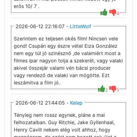
erős 10/ 7 .
4
2026-06-12 22:16:07 -
LittleWolf
Szerintem ez teljesen okés film! Nincsen vele
gond! Csupán egy észre vétel Eiza González
nem egy túl jó szinésznő ,de valamiért most a
filmes ipar nagyon tolja a szekerét, vagy valaki
akivel ősszejár valami vén bácsi producer
vagy rendező de valaki van mögötte. Ezt
leszámitva a film jó.
2
5
2026-06-12 21:44:05 -
Kelep
Tényleg nem rossz egynek, pláne a mai
felhozatalban. Guy Ritchie, Jake Gyllenhaal,
Henry Cavill nekem elég volt ahhoz, hogy
megnézzem, de azért nem hozott sok újat a