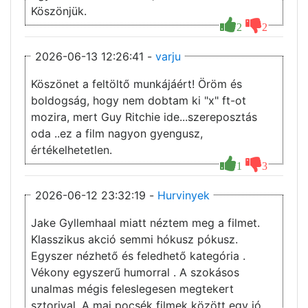
Köszönjük.
2
2
2026-06-13 12:26:41 -
varju
Köszönet a feltöltő munkájáért! Öröm és
boldogság, hogy nem dobtam ki "x" ft-ot
mozira, mert Guy Ritchie ide...szereposztás
oda ..ez a film nagyon gyengusz,
értékelhetetlen.
1
3
2026-06-12 23:32:19 -
Hurvinyek
Jake Gyllemhaal miatt néztem meg a filmet.
Klasszikus akció semmi hókusz pókusz.
Egyszer nézhető és feledhető kategória .
Vékony egyszerű humorral . A szokásos
unalmas mégis feleslegesen megtekert
sztorival. A mai pocsék filmek között egy jó