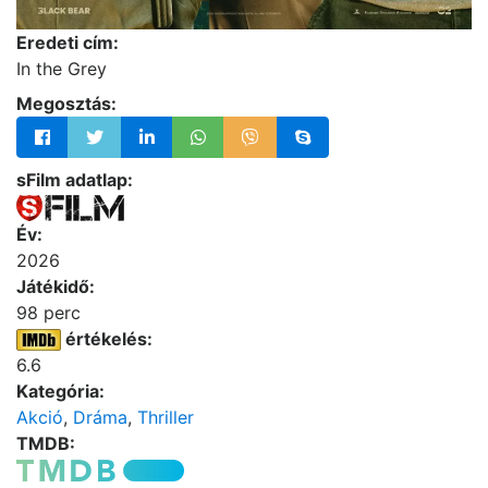
Eredeti cím:
In the Grey
Megosztás:
sFilm adatlap:
Év:
2026
Játékidő:
98 perc
értékelés:
6.6
Kategória:
Akció
,
Dráma
,
Thriller
TMDB: