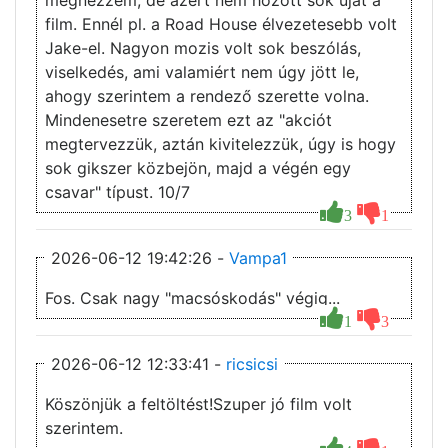
film. Ennél pl. a Road House élvezetesebb volt
Jake-el. Nagyon mozis volt sok beszólás,
viselkedés, ami valamiért nem úgy jött le,
ahogy szerintem a rendező szerette volna.
Mindenesetre szeretem ezt az "akciót
megtervezzük, aztán kivitelezzük, úgy is hogy
sok gikszer közbejön, majd a végén egy
csavar" típust. 10/7
3
1
2026-06-12 19:42:26 -
Vampa1
Fos. Csak nagy "macsóskodás" végig...
1
3
2026-06-12 12:33:41 -
ricsicsi
Köszönjük a feltöltést!Szuper jó film volt
szerintem.