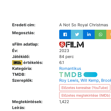
Eredeti cím:
A Not So Royal Christmas
Megosztás:
sFilm adatlap:
Év:
2023
Játékidő:
84 perc
értékelés:
6.1
Kategória:
Romantikus
TMDB:
Szereplők:
Roy Lewis
,
Will Kemp
,
Broo
Előzetes keresése (YouTube)
Előzetes megtekintése (IMDb)
Megtekintések:
1,422
Leírás: