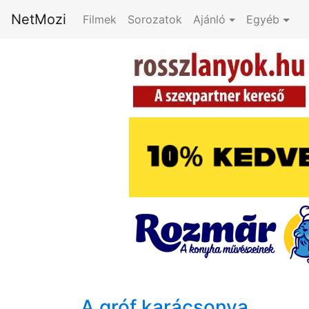
NetMozi
Filmek
Sorozatok
Ajánló
Egyéb
A gróf karácsonya