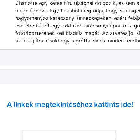
Charlotte egy kétes hírű újságnál dolgozik, és sem a
megelégedve. Egy fülesből megtudja, hogy Sorhagen
hagyományos karácsonyi ünnepségeken, ezért felajá
cserébe készít egy exkluzív karácsonyi riportot a g
fotóriporterének kell kiadnia magát. Az átverés jól si
az interjúba. Csakhogy a gróffal sincs minden rendb
A linkek megtekintéséhez kattints ide!