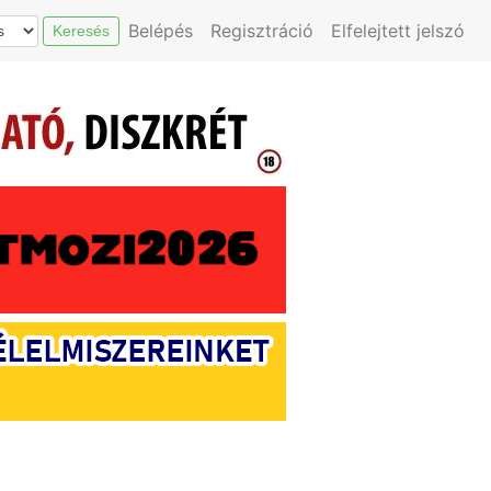
Belépés
Regisztráció
Elfelejtett jelszó
Keresés