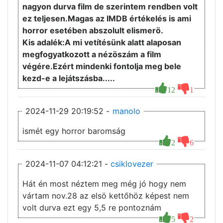
nagyon durva film de szerintem rendben volt
ez teljesen.Magas az IMDB értékelés is ami
horror esetében abszolult elismerö.
Kis adalék:A mi vetítésünk alatt alaposan
megfogyatkozott a nézöszám a film
végére.Ezért mindenki fontolja meg bele
kezd-e a lejátszásba.....
12
1
2024-11-29 20:19:52 -
manolo
ismét egy horror baromság
2
6
2024-11-07 04:12:21 -
csiklovezer
Hát én most néztem meg még jó hogy nem
vártam nov.28 az elsö kettőhöz képest nem
volt durva ezt egy 5,5 re pontoznám
5
2