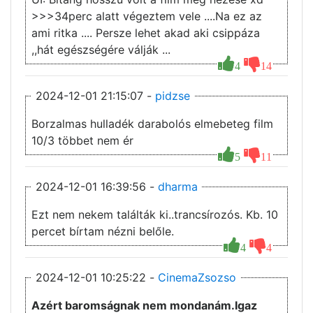
>>>34perc alatt végeztem vele ....Na ez az
ami ritka .... Persze lehet akad aki csippáza
,,hát egészségére válják ...
4
14
2024-12-01 21:15:07 -
pidzse
Borzalmas hulladék darabolós elmebeteg film
10/3 többet nem ér
5
11
2024-12-01 16:39:56 -
dharma
Ezt nem nekem találták ki..trancsírozós. Kb. 10
percet bírtam nézni belőle.
4
4
2024-12-01 10:25:22 -
CinemaZsozso
Azért baromságnak nem mondanám.Igaz