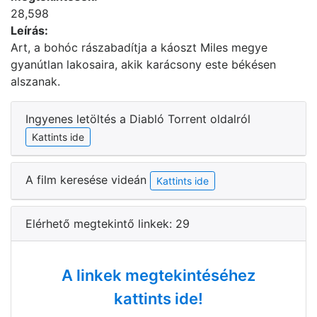
28,598
Leírás:
Art, a bohóc rászabadítja a káoszt Miles megye
gyanútlan lakosaira, akik karácsony este békésen
alszanak.
Ingyenes letöltés a Diabló Torrent oldalról
Kattints ide
A film keresése videán
Kattints ide
Elérhető megtekintő linkek: 29
A linkek megtekintéséhez
kattints ide!