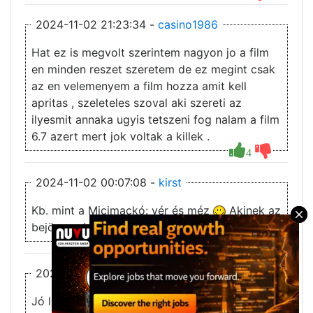
2024-11-02 21:23:34 -
casino1986
Hat ez is megvolt szerintem nagyon jo a film
en minden reszet szeretem de ez megint csak
az en velemenyem a film hozza amit kell
apritas , szeleteles szoval aki szereti az
ilyesmit annaka ugyis tetszeni fog nalam a film
6.7 azert mert jok voltak a killek .
4
2024-11-02 00:07:08 -
kirst
Kb. mint a Micimackó: vér és méz
Akinek az
×
bejön, ez is tetszeni fog!
5
2
2024-10-20 09:19:17 -
Movieman
Jó lenne ez.. Ha vinnének bele kis minőséget