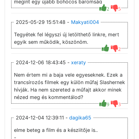
megint egy újabb bohócos baromság
2
5
2025-05-29 15:51:48 -
Makyati004
Tegyétek fel légyszi új letölthető linkre, mert
egyik sem működik, köszönöm.
2
2024-12-06 18:43:45 -
xeraty
Nem értem mi a baja vele egyeseknek. Ezek a
trancsírozós filmek egy külön műfaj Slashernek
hívják. Ha nem szereted a műfajt akkor minek
nézed meg és kommentálod?
9
3
2024-12-04 12:39:11 -
dagika65
elme beteg a film és a késziitője is..
-