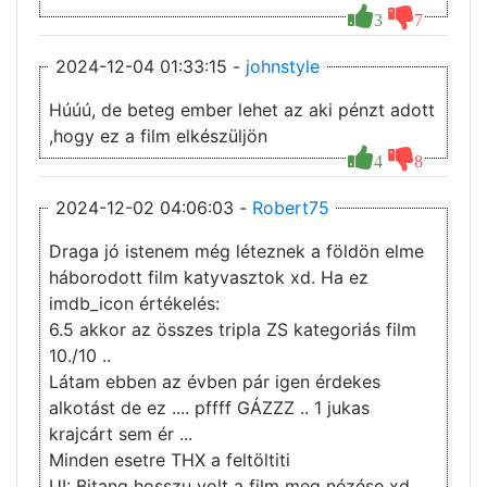
3
7
2024-12-04 01:33:15 -
johnstyle
Húúú, de beteg ember lehet az aki pénzt adott
,hogy ez a film elkészüljön
4
8
2024-12-02 04:06:03 -
Robert75
Draga jó istenem még léteznek a földön elme
háborodott film katyvasztok xd. Ha ez
imdb_icon értékelés:
6.5 akkor az összes tripla ZS kategoriás film
10./10 ..
Látam ebben az évben pár igen érdekes
alkotást de ez .... pffff GÁZZZ .. 1 jukas
krajcárt sem ér ...
Minden esetre THX a feltöltiti
UI: Bitang hosszu volt a film meg nézése xd