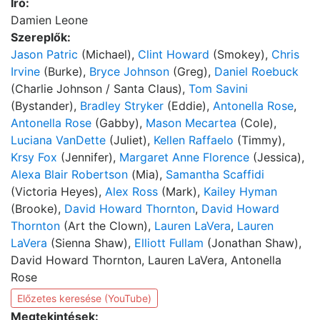
Író:
Damien Leone
Szereplők:
Jason Patric
(Michael),
Clint Howard
(Smokey),
Chris
Irvine
(Burke),
Bryce Johnson
(Greg),
Daniel Roebuck
(Charlie Johnson / Santa Claus),
Tom Savini
(Bystander),
Bradley Stryker
(Eddie),
Antonella Rose
,
Antonella Rose
(Gabby),
Mason Mecartea
(Cole),
Luciana VanDette
(Juliet),
Kellen Raffaelo
(Timmy),
Krsy Fox
(Jennifer),
Margaret Anne Florence
(Jessica),
Alexa Blair Robertson
(Mia),
Samantha Scaffidi
(Victoria Heyes),
Alex Ross
(Mark),
Kailey Hyman
(Brooke),
David Howard Thornton
,
David Howard
Thornton
(Art the Clown),
Lauren LaVera
,
Lauren
LaVera
(Sienna Shaw),
Elliott Fullam
(Jonathan Shaw),
David Howard Thornton, Lauren LaVera, Antonella
Rose
Előzetes keresése (YouTube)
Megtekintések: