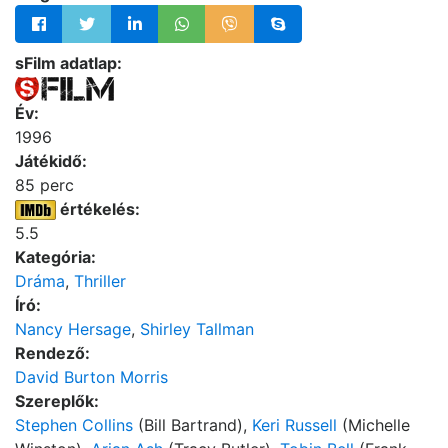
sFilm adatlap:
Év:
1996
Játékidő:
85 perc
értékelés:
5.5
Kategória:
Dráma
,
Thriller
Író:
Nancy Hersage
,
Shirley Tallman
Rendező:
David Burton Morris
Szereplők:
Stephen Collins
(Bill Bartrand),
Keri Russell
(Michelle