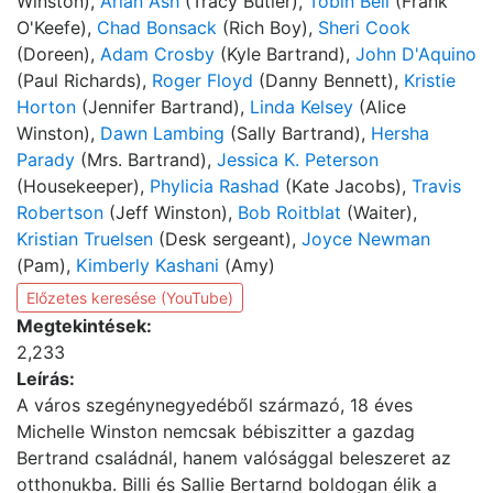
Winston),
Arian Ash
(Tracy Butler),
Tobin Bell
(Frank
O'Keefe),
Chad Bonsack
(Rich Boy),
Sheri Cook
(Doreen),
Adam Crosby
(Kyle Bartrand),
John D'Aquino
(Paul Richards),
Roger Floyd
(Danny Bennett),
Kristie
Horton
(Jennifer Bartrand),
Linda Kelsey
(Alice
Winston),
Dawn Lambing
(Sally Bartrand),
Hersha
Parady
(Mrs. Bartrand),
Jessica K. Peterson
(Housekeeper),
Phylicia Rashad
(Kate Jacobs),
Travis
Robertson
(Jeff Winston),
Bob Roitblat
(Waiter),
Kristian Truelsen
(Desk sergeant),
Joyce Newman
(Pam),
Kimberly Kashani
(Amy)
Előzetes keresése (YouTube)
Megtekintések:
2,233
Leírás:
A város szegénynegyedéből származó, 18 éves
Michelle Winston nemcsak bébiszitter a gazdag
Bertrand családnál, hanem valósággal beleszeret az
otthonukba. Billi és Sallie Bertarnd boldogan élik a