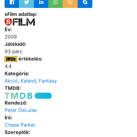
sFilm adatlap:
Év:
2009
Játékidő:
93 perc
értékelés:
4.4
Kategória:
Akció
,
Kaland
,
Fantasy
TMDB:
Rendező:
Peter DeLuise
Író:
Chase Parker
Szereplők: