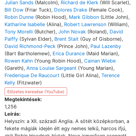
Julian Sands
(Malcolm),
Richard de Klerk
(Will Scarlet),
Bill Dow
(Friar Tuck),
Dolores Drake
(Female Cook),
Robin Dunne
(Robin Hood),
Mark Gibbon
(Little John),
Katharine Isabelle
(Alina),
Robert Lawrenson
(William),
Tony Morelli
(Butcher),
John Novak
(Roland),
David
Palffy
(Sylvan Elder),
Brent Stait
(Guy of Gisborne),
David Richmond-Peck
(Prince John),
Paul Lazenby
(Bart Bartholemew),
Erica Durance
(Maid Marian),
Rowen Kahn
(Young Robin Hood),
Cainan Wiebe
(Gareth),
Anna Louise Sargeant
(Young Marian),
Frederique De Raucourt
(Little Girl Alina),
Terence
Kelly
(Fitzwater)
Előzetes keresése (YouTube)
Megtekintések:
1,256
Leírás:
Helyszín: a XII. századi Anglia. A sötét középkorban, a
fekete mágiák idején élt egy nemes lelkű, harcos ifjú,
akit Robin Hoodnak hívtak. Neve ismerősen csengett