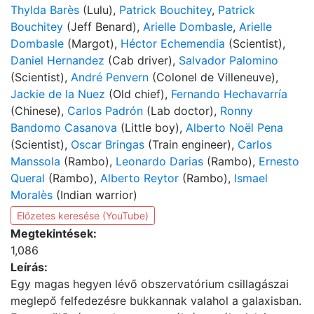
Thylda Barès
(Lulu),
Patrick Bouchitey
,
Patrick
Bouchitey
(Jeff Benard),
Arielle Dombasle
,
Arielle
Dombasle
(Margot),
Héctor Echemendia
(Scientist),
Daniel Hernandez
(Cab driver),
Salvador Palomino
(Scientist),
André Penvern
(Colonel de Villeneuve),
Jackie de la Nuez
(Old chief),
Fernando Hechavarría
(Chinese),
Carlos Padrón
(Lab doctor),
Ronny
Bandomo Casanova
(Little boy),
Alberto Noël Pena
(Scientist),
Oscar Bringas
(Train engineer),
Carlos
Manssola
(Rambo),
Leonardo Darias
(Rambo),
Ernesto
Queral
(Rambo),
Alberto Reytor
(Rambo),
Ismael
Moralès
(Indian warrior)
Előzetes keresése (YouTube)
Megtekintések:
1,086
Leírás:
Egy magas hegyen lévő obszervatórium csillagászai
meglepő felfedezésre bukkannak valahol a galaxisban.