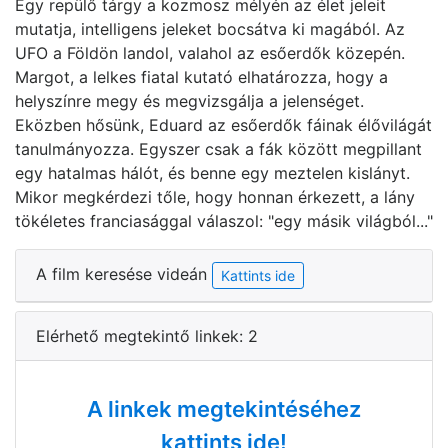
Egy repülő tárgy a kozmosz mélyén az élet jeleit
mutatja, intelligens jeleket bocsátva ki magából. Az
UFO a Földön landol, valahol az esőerdők közepén.
Margot, a lelkes fiatal kutató elhatározza, hogy a
helyszínre megy és megvizsgálja a jelenséget.
Eközben hősünk, Eduard az esőerdők fáinak élővilágát
tanulmányozza. Egyszer csak a fák között megpillant
egy hatalmas hálót, és benne egy meztelen kislányt.
Mikor megkérdezi tőle, hogy honnan érkezett, a lány
tökéletes franciasággal válaszol: "egy másik világból..."
A film keresése videán
Kattints ide
Elérhető megtekintő linkek: 2
A linkek megtekintéséhez
kattints ide!