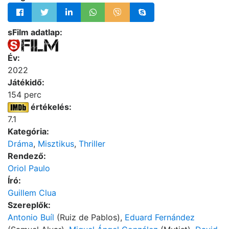
sFilm adatlap:
Év:
2022
Játékidő:
154 perc
értékelés:
7.1
Kategória:
Dráma
,
Misztikus
,
Thriller
Rendező:
Oriol Paulo
Író:
Guillem Clua
Szereplők:
Antonio Buíl
(Ruiz de Pablos),
Eduard Fernández