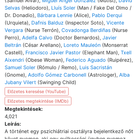
(Samuel Alvar),
Miguel Ángel González
(Mutist),
David
Selvas
(Heliodoro),
Lluís Soler
(Man / Fake Del Olmo /
Dr. Donadio),
Bárbara Lennie
(Alice),
Pablo Derqui
(Urquieta),
Dafnis Balduz
(Inspector Soto),
Vicente
Vergara
(Nurse Terrón),
Covadonga Berdiñas
(Nurse
Perro),
Adelfa Calvo
(Doctor Bernardos),
Javier
Beltrán
(César Arellano),
Loreto Mauleón
(Monserrat
Castell),
Francisco Javier Pastor
(Elephant Man),
Txell
Aixendri
(Obese Woman),
Federico Aguado
(Ruipérez),
Samuel Soler
(Rómulo / Remo),
Luis Sacristán
(Gnome),
Adolfo Gómez Carbonell
(Astrologer),
Alba
Jubany Vilert
(Swinging Child)
Előzetes keresése (YouTube)
Előzetes megtekintése (IMDb)
Megtekintések:
4,021
Leírás:
A történet egy pszichiátriai osztályra bejelentkező nőt
követ nyomon, aki egy gyilkossági ügyben nyomoz.