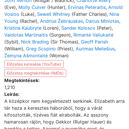
John Vernon
(Ansgar / Bladrick),
Charlotte Avery
(Eve),
Molly Culver
(Hunter),
Ervinas Peteraitis
,
Arnold
Vosloo
(Luke),
Sewell Whitney
(Father Charles),
Nina
Young
(Rachel),
Andrius Žebrauskas
,
Darius Miniotas
,
Kristina Kaubryte
(Loren),
Sander Kolosov
(Peter),
Vaidotas Martinaitis
(Surgeon),
Rimantė Valiukaitė
(Sybil),
Nick Brading
(Sir Thomas),
Geoff Parish
(William),
Greg Scopino
(Priest),
Aurimas Meliešius
,
Žemyna Ašmontaitė
(Woman)
Előzetes keresése (YouTube)
Előzetes megtekintése (IMDb)
Megtekintések:
1,210
Leírás:
A középkor nem kegyelmezett senkinek. Elizabeth arra
tér haza a keresztes háborúból, hogy a várát
kifosztották, tízéves fiát elrabolták. Az asszony
hamarosan rájön, hogy Gekkor (Rutger Hauer) és
bandája a tettes. Azonnal a nyomába ered, és