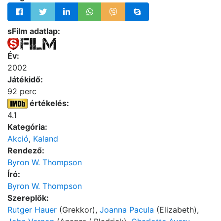
sFilm adatlap:
Év:
2002
Játékidő:
92 perc
értékelés:
4.1
Kategória:
Akció
,
Kaland
Rendező:
Byron W. Thompson
Író:
Byron W. Thompson
Szereplők:
Rutger Hauer
(Grekkor),
Joanna Pacula
(Elizabeth),