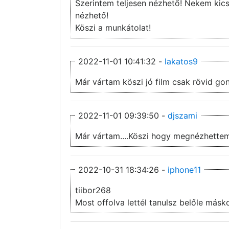
Szerintem teljesen nézhető! Nekem kics
nézhető!
Köszi a munkátolat!
2022-11-01 10:41:32 -
lakatos9
Már vártam köszi jó film csak rövid go
2022-11-01 09:39:50 -
djszami
Már vártam....Köszi hogy megnézhettem.
2022-10-31 18:34:26 -
iphone11
tiibor268
Most offolva lettél tanulsz belőle másk