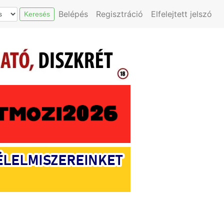
Belépés
Regisztráció
Elfelejtett jelszó
Keresés