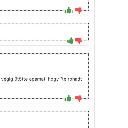
1
 végig ütötte apámat, hogy "te rohadt
4