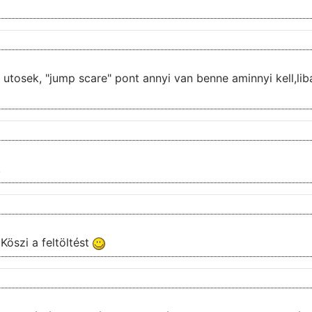
yi kell,libabor effektus meg volt.Csak ajanlani
.
 Köszi a feltöltést