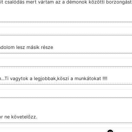
it csalódás mert vártam az a démonok közötti borzongást é
ndolom lesz másik része
..Ti vagytok a legjobbak,köszi a munkátokat !!!!
or ne követelőzz.