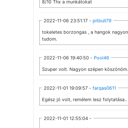
8/10 Thx a munkátokat
2022-11-06 23:51:17 -
pitbull79
tokeletes borzongas , a hangok nagyon utosek, "jump scare" pont annyi van benne aminn
tudom.
2022-11-06 19:40:50 -
Pool46
Szuper volt. Nagyon szépen köszönöm
2022-11-01 19:09:57 -
farqas0611
Egész jó volt, remélem lesz folytatása..
2022-11-01 12:55:04 -