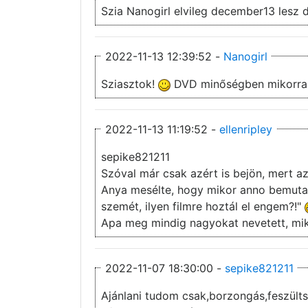
Szia Nanogirl elvileg december13 lesz 
2022-11-13 12:39:52 -
Nanogirl
Sziasztok!
DVD minőségben mikorra
2022-11-13 11:19:52 -
ellenripley
sepike821211
Szóval már csak azért is bejön, mert a
Anya mesélte, hogy mikor anno bemutat
szemét, ilyen filmre hoztál el engem?!"
Apa meg mindig nagyokat nevetett, mi
2022-11-07 18:30:00 -
sepike821211
Ajánlani tudom csak,borzongás,feszült