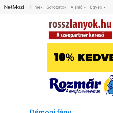
NetMozi
Filmek
Sorozatok
Ajánló
Egyéb
Démoni fény