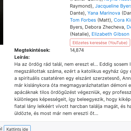
Raymond),
Jacqueline Byer
Dante),
Yana Marinova
(Dan
Tom Forbes
(Matt),
Cora Ki
Byers, Debora Zhecheva,
D
(Natalie),
Elizabeth Gibson
Előzetes keresése (YouTube)
Megtekintések:
14,874
Leírás:
Ha az ördög rád talál, nem ereszt el… Eddig sosem l
megszállottak száma, ezért a katolikus egyház úgy d
a spirituális csatatéren egy elszánt szerzetesnő, Ann
már kislánykora óta megmagyarázhatatlan démoni e
apácáknak tilos ördögűzést végezniük, egy professz
különleges képességeit, így beleegyezik, hogy kiképe
fiatal lány lelkéért vívott harcban találja magát, és
üldözte, és most már nem ereszti őt…
ól
Kattints ide