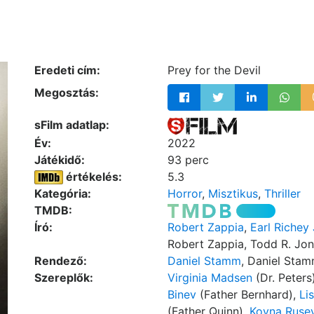
Eredeti cím:
Prey for the Devil
Megosztás:
sFilm adatlap:
Év:
2022
Játékidő:
93 perc
értékelés:
5.3
Kategória:
Horror
,
Misztikus
,
Thriller
TMDB:
Író:
Robert Zappia
,
Earl Richey
Robert Zappia, Todd R. Jo
Rendező:
Daniel Stamm
, Daniel Sta
Szereplők:
Virginia Madsen
(Dr. Peters
Binev
(Father Bernhard),
Li
(Father Quinn),
Koyna Ruse