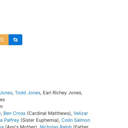
 Jones
,
Todd Jones
, Earl Richey Jones,
nes
mm
),
Ben Cross
(Cardinal Matthews),
Velizar
sa Palfrey
(Sister Euphemia),
Colin Salmon
va
(Ann's Mother),
Nicholas Ralph
(Father