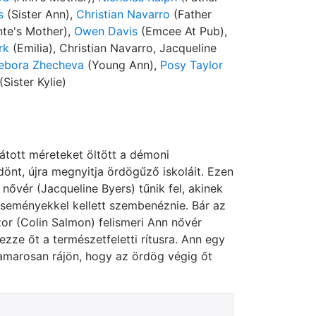
s
(Sister Ann),
Christian Navarro
(Father
te's Mother),
Owen Davis
(Emcee At Pub),
rk
(Emilia), Christian Navarro, Jacqueline
ebora Zhecheva
(Young Ann),
Posy Taylor
(Sister Kylie)
átott méreteket öltött a démoni
önt, újra megnyitja ördögűző iskoláit. Ezen
 nővér (Jacqueline Byers) tűnik fel, akinek
seményekkel kellett szembenéznie. Bár az
or (Colin Salmon) felismeri Ann nővér
zze őt a természetfeletti rítusra. Ann egy
 hamarosan rájön, hogy az ördög végig őt