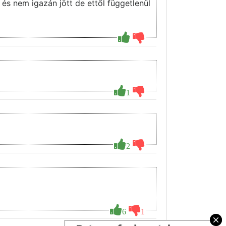
s nem igazán jött de ettől függetlenül
1
2
6
1