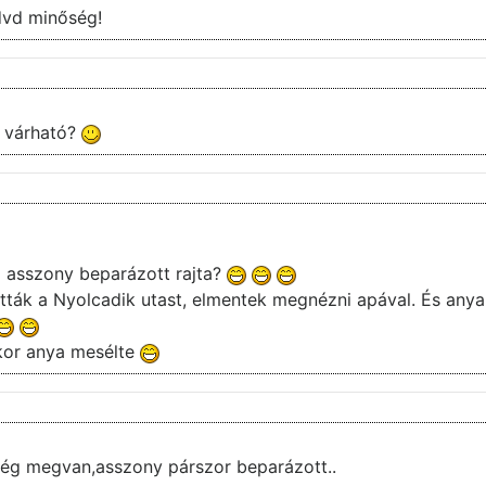
dvd minőség!
 várható?
z asszony beparázott rajta?
ták a Nyolcadik utast, elmentek megnézni apával. És anya
kor anya mesélte
ség megvan,asszony párszor beparázott..