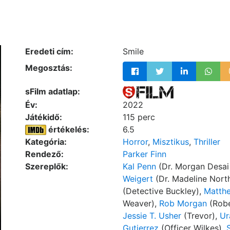
Eredeti cím:
Smile
Megosztás:
sFilm adatlap:
Év:
2022
Játékidő:
115 perc
értékelés:
6.5
Kategória:
Horror
,
Misztikus
,
Thriller
Rendező:
Parker Finn
Szereplők:
Kal Penn
(Dr. Morgan Desai
Weigert
(Dr. Madeline Nort
(Detective Buckley),
Matth
Weaver),
Rob Morgan
(Robe
Jessie T. Usher
(Trevor),
Ur
Gutierrez
(Officer Wilkes),