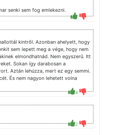
 mar senki sem fog emlekezni.
allottál kintről. Azonban ahelyett, hogy
 senkit sem lepett meg a vége, hogy nem
, akinek elmondhatnád. Nem egyszerű. Itt
yeket. Sokan így darabosan a
ort. Aztán lehúzza, mert ez egy semmi.
cét. És nem nagyon lehetett volna
4
2