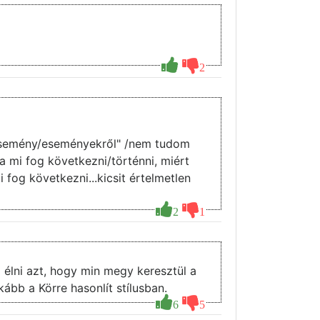
2
z "esemény/eseményekről" /nem tudom
a mi fog következni/történni, miért
i fog következni...kicsit értelmetlen
2
1
 élni azt, hogy min megy keresztül a
ább a Körre hasonlít stílusban.
6
5