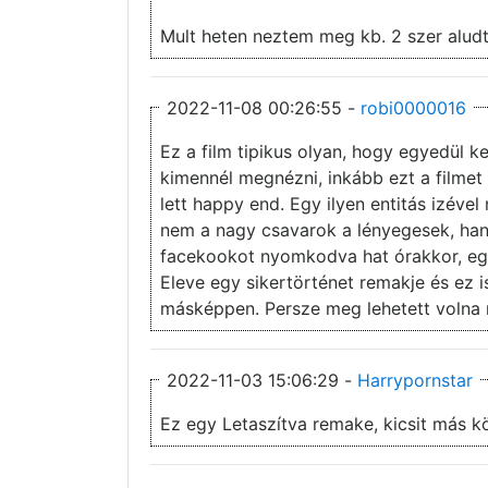
Mult heten neztem meg kb. 2 szer aludta
2022-11-08 00:26:55 -
robi0000016
Ez a film tipikus olyan, hogy egyedül k
kimennél megnézni, inkább ezt a filmet 
lett happy end. Egy ilyen entitás izéve
nem a nagy csavarok a lényegesek, han
facekookot nyomkodva hat órakkor, egy
Eleve egy sikertörténet remakje és ez 
másképpen. Persze meg lehetett volna 
2022-11-03 15:06:29 -
Harrypornstar
Ez egy Letaszítva remake, kicsit más k