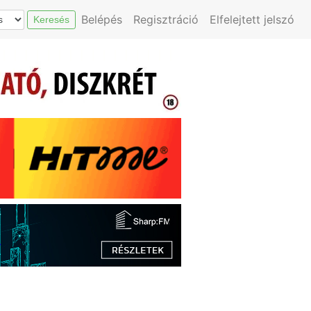
Belépés
Regisztráció
Elfelejtett jelszó
Keresés