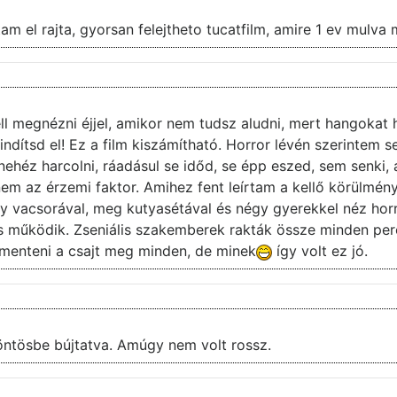
m el rajta, gyorsan felejtheto tucatfilm, amire 1 ev mulva
ell megnézni éjjel, amikor nem tudsz aludni, mert hangokat h
indítsd el! Ez a film kiszámítható. Horror lévén szerintem
l nehéz harcolni, ráadásul se időd, se épp eszed, sem senki
em az érzemi faktor. Amihez fent leírtam a kellő körülmén
 vacsorával, meg kutyasétával és négy gyerekkel néz horr
is működik. Zseniális szakemberek rakták össze minden per
menteni a csajt meg minden, de minek
így volt ez jó.
öntösbe bújtatva. Amúgy nem volt rossz.