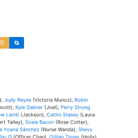
),
Judy Reyes
(Victoria Munoz),
Robin
hcott),
Kyle Gallner
(Joel),
Perry Strong
ew Lamb
(Jackson),
Caitlin Stasey
(Laura
rt Talley),
Sosie Bacon
(Rose Cotter),
a Yoana Sánchez
(Nurse Wanda),
Shevy
Shu Q
(Officer Chan),
Gillian Zinser
(Holly),