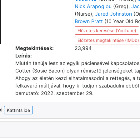
Nick Arapoglou
(Greg),
Jac
(Nurse),
Jared Johnston
(Or
Brown Pratt
(10 Year Old R
Előzetes keresése (YouTube)
Előzetes megtekintése (IMDb)
Megtekintések:
23,994
Leírás:
Miután tanúja lesz az egyik páciensével kapcsolatos 
Cotter (Sosie Bacon) olyan rémisztő jelenségeket t
Ahogy az életén kezd elhatalmasodni a rettegés, a 
felkavaró múltjával, hogy ki tudjon szabadulni ebbő
bemutató: 2022. szeptember 29.
ól
Kattints ide