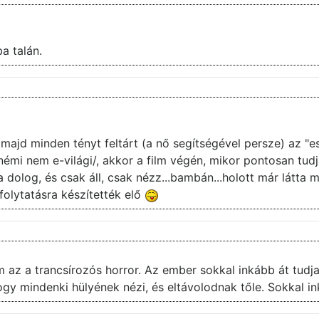
a talán.
és majd minden tényt feltárt (a nő segítségével persze) a
émi nem e-világi/, akkor a film végén, mikor pontosan tudj
a dolog, és csak áll, csak nézz...bambán...holott már látta m
olytatásra készítették elő
m az a trancsírozós horror. Az ember sokkal inkább át tudja
y mindenki hülyének nézi, és eltávolodnak tőle. Sokkal ink