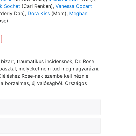
k Sochet
(Carl Renken),
Vanessa Cozart
derly Dan),
Dora Kiss
(Mom),
Meghan
ose)
bizarr, traumatikus incidensnek, Dr. Rose
apasztal, melyeket nem tud megmagyarázni.
túléléshez Rose-nak szembe kell néznie
l a borzalmas, új valóságból. Országos