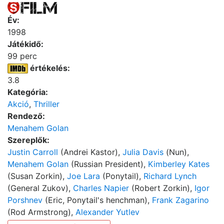
Év:
1998
Játékidő:
99 perc
értékelés:
3.8
Kategória:
Akció
,
Thriller
Rendező:
Menahem Golan
Szereplők:
Justin Carroll
(Andrei Kastor),
Julia Davis
(Nun),
Menahem Golan
(Russian President),
Kimberley Kates
(Susan Zorkin),
Joe Lara
(Ponytail),
Richard Lynch
(General Zukov),
Charles Napier
(Robert Zorkin),
Igor
Porshnev
(Eric, Ponytail's henchman),
Frank Zagarino
(Rod Armstrong),
Alexander Yutlev