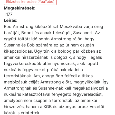
Előzetes keresése (YouTube)
Megtekintések:
1,177
Leírás:
Rod Armstrong kiképzőtiszt Moszkvába várja öreg
barátját, Bobot és annak feleségét, Susanne-t. Az
együtt töltött idő során Armstrong rájön, hogy
Susanne és Bob számára ez az út nem csupán
kikapcsolódás. Úgy tűnik a boldog pár közben az
amerikai hírszerzésnek is dolgozik, s hogy illegális
fegyverkereskedők után nyomoznak, akik lopott
nukleáris fegyvereket próbálnak eladni a
terroristáknak. Ám, ahogy Bob felfedi a titkos
megbízásuk célját Armstrong előtt, meggyilkolják. Így
Armstrongnak és Susanne-nak kell megakadályozni a
nukleáris katasztrófával fenyegető fegyvereladást,
amelyben nem csupán a terroristák, az amerikai
hírszerzés, hanem a KGB és bizonyos orosz vezetői
körök is érintettek.