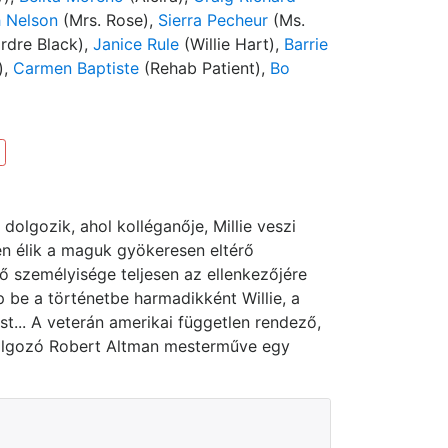
h Nelson
(Mrs. Rose),
Sierra Pecheur
(Ms.
rdre Black),
Janice Rule
(Willie Hart),
Barrie
),
Carmen Baptiste
(Rehab Patient),
Bo
olgozik, ahol kolléganője, Millie veszi
en élik a maguk gyökeresen eltérő
nő személyisége teljesen az ellenkezőjére
ép be a történetbe harmadikként Willie, a
est... A veterán amerikai független rendező,
dolgozó Robert Altman mesterműve egy