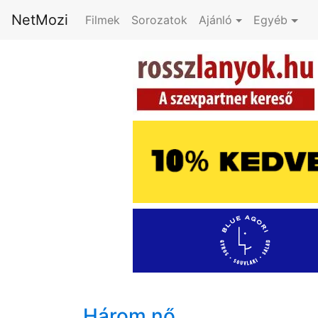
NetMozi
Filmek
Sorozatok
Ajánló
Egyéb
Három nő