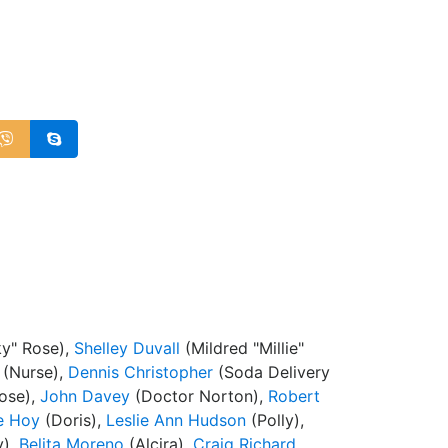
ky" Rose),
Shelley Duvall
(Mildred "Millie"
(Nurse),
Dennis Christopher
(Soda Delivery
ose),
John Davey
(Doctor Norton),
Robert
e Hoy
(Doris),
Leslie Ann Hudson
(Polly),
y),
Belita Moreno
(Alcira),
Craig Richard