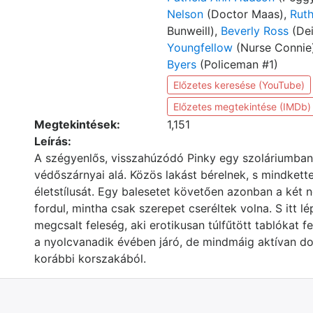
Nelson
(Doctor Maas),
Rut
Bunweill),
Beverly Ross
(Dei
Youngfellow
(Nurse Connie
Byers
(Policeman #1)
Előzetes keresése (YouTube)
Előzetes megtekintése (IMDb)
Megtekintések:
1,151
Leírás:
A szégyenlős, visszahúzódó Pinky egy szoláriumban d
védőszárnyai alá. Közös lakást bérelnek, s mindkett
életstílusát. Egy balesetet követően azonban a két 
fordul, mintha csak szerepet cseréltek volna. S itt l
megcsalt feleség, aki erotikusan túlfűtött tablókat f
a nyolcvanadik évében járó, de mindmáig aktívan 
korábbi korszakából.