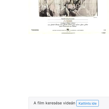
A film keresése videán
Kattints ide