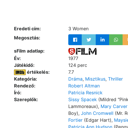
Eredeti cím:
3 Women
Megosztás:
sFilm adatlap:
Év:
1977
Játékidő:
124 perc
értékelés:
7.7
Kategória:
Dráma
,
Misztikus
,
Thriller
Rendező:
Robert Altman
Író:
Patricia Resnick
Szereplők:
Sissy Spacek
(Mildred "Pin
Lammoreaux),
Mary Carver
Boy),
John Cromwell
(Mr. R
Fortier
(Edgar Hart),
Maysi
Patricia Ann Hudson
(Pegg