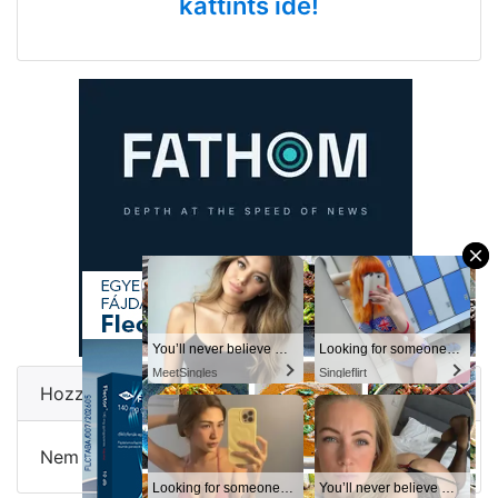
kattints ide!
×
You’ll never believe why I moved to… Columbus
Looking for someone in Columbus today
MeetSingles
Singleflirt
Hozzászólások
Nem szólt hozzá még senki sem.
Looking for someone in Columbus today
You’ll never believe why I moved to… Columbus