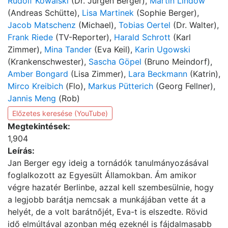
Rudolf Kowalski
(Dr. Jürgen Berger),
Martin Lindow
(Andreas Schütte),
Lisa Martinek
(Sophie Berger),
Jacob Matschenz
(Michael),
Tobias Oertel
(Dr. Walter),
Frank Riede
(TV-Reporter),
Harald Schrott
(Karl
Zimmer),
Mina Tander
(Eva Keil),
Karin Ugowski
(Krankenschwester),
Sascha Göpel
(Bruno Meindorf),
Amber Bongard
(Lisa Zimmer),
Lara Beckmann
(Katrin),
Mirco Kreibich
(Flo),
Markus Pütterich
(Georg Fellner),
Jannis Meng
(Rob)
Előzetes keresése (YouTube)
Megtekintések:
1,904
Leírás:
Jan Berger egy ideig a tornádók tanulmányozásával
foglalkozott az Egyesült Államokban. Ám amikor
végre hazatér Berlinbe, azzal kell szembesülnie, hogy
a legjobb barátja nemcsak a munkájában vette át a
helyét, de a volt barátnőjét, Eva-t is elszedte. Rövid
idő elmúltával azonban még ezeknél is fájdalmasabb