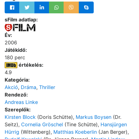
sFilm adatlap:
Év:
2006
Játékidő:
180 perc
értékelés:
4.9
Kategória:
Akció
,
Dráma
,
Thriller
Rendező:
Andreas Linke
Szereplők:
Kirsten Block
(Doris Schütte),
Markus Boysen
(Dr.
Seitz),
Cornelia Gröschel
(Tine Schütte),
Hansjürgen
Hürrig
(Wittenberg),
Matthias Koeberlin
(Jan Berger),