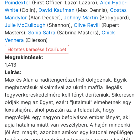
Poindexter
(First Officer 'Lazo' Lazaro),
Alex Hyde-
White
(Colin),
David Kaufman
(Max Dennis),
Costas
Mandylor
(Alan Decker),
Johnny Martin
(Bodyguard),
Julie McCullough
(Shannon),
Clive Revill
(Rupert
Masters),
Sonia Satra
(Sabrina Masters),
Chick
Vennera
(Ellerson)
Előzetes keresése (YouTube)
Megtekintések:
1,413
Leírás:
Max és Alan a haditengerészetnél dolgoznak. Egyik
megbízatásuk alkalmával az ukrán maffia illegális
fegyverkereskedelmére kell fényt deríteniük. Sikeresen
oldják meg az ügyet, ezért "jutalmul" elmehetnek egy
luxushajóra, ahol pusztán az a feladatuk, hogy
megvédjék egy nagyon befolyásos ember lányát, aki
apja hatalma miatt van veszélyben. A hajón mindenki
jól érzi magát, azonban amikor egy katonai repülőgép
fedélzetén egy bombával a tengerbe zuhan a hajótól