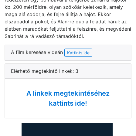
kb. 200 mérföldre, olyan szökőár keletkezik, amely
maga alá sodorja, és fejre állítja a hajót. Ekkor
elszabadul a pokol, és Alan-re dupla feladat hárul: az
életben maradókat feljuttatni a felszínre, és megvédeni
Sabrinát a rá vadászó támadóktól.
A film keresése videán
Kattints ide
Elérhető megtekintő linkek: 3
A linkek megtekintéséhez
kattints ide!