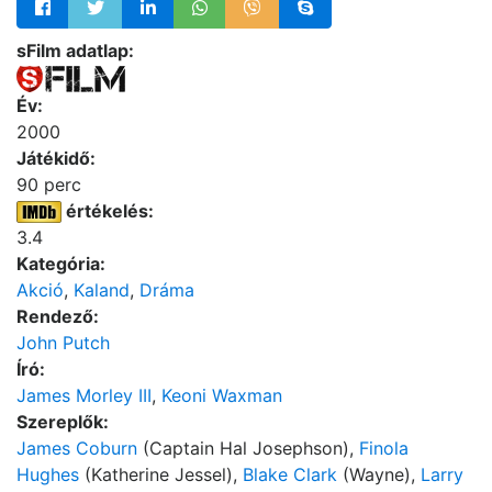
sFilm adatlap:
Év:
2000
Játékidő:
90 perc
értékelés:
3.4
Kategória:
Akció
,
Kaland
,
Dráma
Rendező:
John Putch
Író:
James Morley III
,
Keoni Waxman
Szereplők:
James Coburn
(Captain Hal Josephson),
Finola
Hughes
(Katherine Jessel),
Blake Clark
(Wayne),
Larry