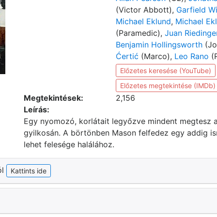
(Victor Abbott),
Garfield W
Michael Eklund
,
Michael Ek
(Paramedic),
Juan Riedinge
Benjamin Hollingsworth
(Jo
Ćertić
(Marco),
Leo Rano
(R
Előzetes keresése (YouTube)
Előzetes megtekintése (IMDb)
Megtekintések:
2,156
Leírás:
Egy nyomozó, korlátait legyőzve mindent megtesz az
gyilkosán. A börtönben Mason felfedez egy addig i
lehet felesége halálához.
ól
Kattints ide