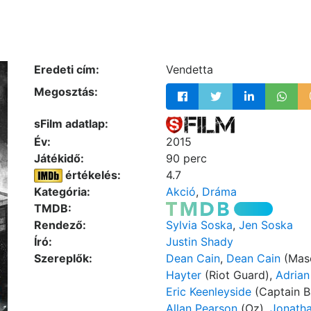
Eredeti cím:
Vendetta
Megosztás:
sFilm adatlap:
Év:
2015
Játékidő:
90 perc
értékelés:
4.7
Kategória:
Akció
,
Dráma
TMDB:
Rendező:
Sylvia Soska
,
Jen Soska
Író:
Justin Shady
Szereplők:
Dean Cain
,
Dean Cain
(Mas
Hayter
(Riot Guard),
Adria
Eric Keenleyside
(Captain B
Allan Pearson
(Oz),
Jonatha