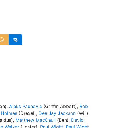
on),
Aleks Paunovic
(Griffin Abbott),
Rob
n Holmes
(Drexel),
Dee Jay Jackson
(Will),
aldus),
Matthew MacCaull
(Ben),
David
n Walker
(Lester),
Paul Wight
,
Paul Wight