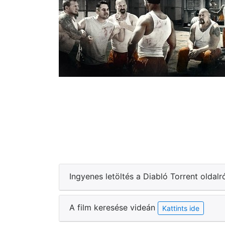
Ingyenes letöltés a Diabló Torrent oldalr
A film keresése videán
Kattints ide