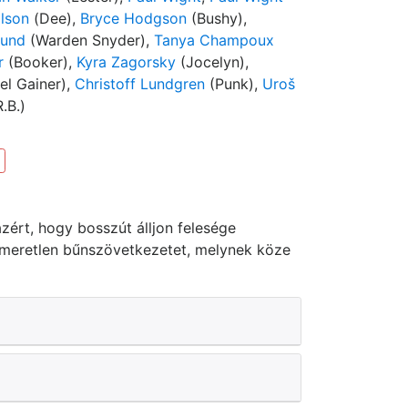
ilson
(Dee),
Bryce Hodgson
(Bushy),
lund
(Warden Snyder),
Tanya Champoux
r
(Booker),
Kyra Zagorsky
(Jocelyn),
el Gainer),
Christoff Lundgren
(Punk),
Uroš
.B.)
ért, hogy bosszút álljon felesége
smeretlen bűnszövetkezetet, melynek köze