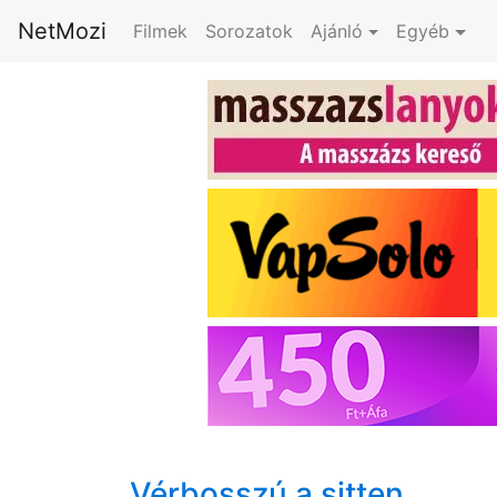
NetMozi
Filmek
Sorozatok
Ajánló
Egyéb
Vérbosszú a sitten