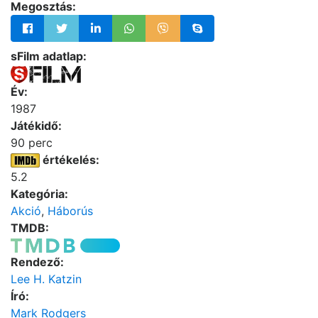
Megosztás:
sFilm adatlap:
Év:
1987
Játékidő:
90 perc
értékelés:
5.2
Kategória:
Akció
,
Háborús
TMDB:
Rendező:
Lee H. Katzin
Író:
Mark Rodgers