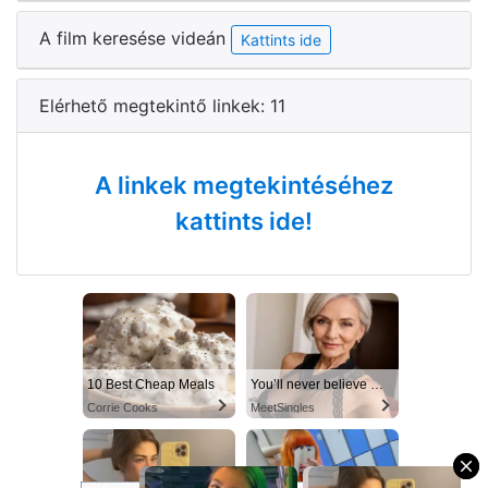
A film keresése videán
Kattints ide
Elérhető megtekintő linkek: 11
A linkek megtekintéséhez
kattints ide!
10 Best Cheap Meals
You’ll never believe why I moved to… Columbus
Corrie Cooks
MeetSingles
×