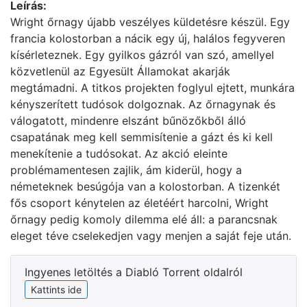
Leírás:
Wright őrnagy újabb veszélyes küldetésre készül. Egy
francia kolostorban a nácik egy új, halálos fegyveren
kísérleteznek. Egy gyilkos gázról van szó, amellyel
közvetlenül az Egyesült Államokat akarják
megtámadni. A titkos projekten foglyul ejtett, munkára
kényszerített tudósok dolgoznak. Az őrnagynak és
válogatott, mindenre elszánt bűnözőkből álló
csapatának meg kell semmisítenie a gázt és ki kell
menekítenie a tudósokat. Az akció eleinte
problémamentesen zajlik, ám kiderül, hogy a
németeknek besúgója van a kolostorban. A tizenkét
fős csoport kénytelen az életéért harcolni, Wright
őrnagy pedig komoly dilemma elé áll: a parancsnak
eleget téve cselekedjen vagy menjen a saját feje után.
Ingyenes letöltés a Diabló Torrent oldalról
Kattints ide