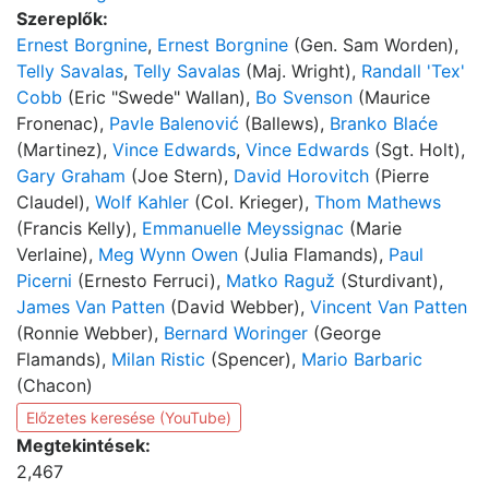
Szereplők:
Ernest Borgnine
,
Ernest Borgnine
(Gen. Sam Worden),
Telly Savalas
,
Telly Savalas
(Maj. Wright),
Randall 'Tex'
Cobb
(Eric "Swede" Wallan),
Bo Svenson
(Maurice
Fronenac),
Pavle Balenović
(Ballews),
Branko Blaće
(Martinez),
Vince Edwards
,
Vince Edwards
(Sgt. Holt),
Gary Graham
(Joe Stern),
David Horovitch
(Pierre
Claudel),
Wolf Kahler
(Col. Krieger),
Thom Mathews
(Francis Kelly),
Emmanuelle Meyssignac
(Marie
Verlaine),
Meg Wynn Owen
(Julia Flamands),
Paul
Picerni
(Ernesto Ferruci),
Matko Raguž
(Sturdivant),
James Van Patten
(David Webber),
Vincent Van Patten
(Ronnie Webber),
Bernard Woringer
(George
Flamands),
Milan Ristic
(Spencer),
Mario Barbaric
(Chacon)
Előzetes keresése (YouTube)
Megtekintések:
2,467