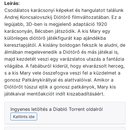
Leírás:
Csodálatos karácsonyi képeket és hangulatot találunk
Andrej Koncsalovszkij Diótörő filmváltozatában. Ez a
legújabb, 3D-ben is megjelenő adaptáció 1920
karácsonyán, Bécsben játszódik. A kis Mary egy
különleges diótörő játékfigurát kap ajándékba
keresztapjától. A kislány boldogan fekszik le aludni, de
álmában megelevenedik a Diótörő és más játékai is,
majd kezdetét veszi egy varázslatos utazás a fantázia
világába. A fabáburól kiderül, hogy elvarázsolt herceg,
s a kis Mary vele összefogva veszi fel a küzdelmet a
gonosz Patkánykirállyal és alattvalóival. Amikor a
Diótörőt túszul ejtik a gonosz patkányok, Mary kis
játékaival mentőakciót indít kiszabadításáért.
Ingyenes letöltés a Diabló Torrent oldalról
Kattints ide