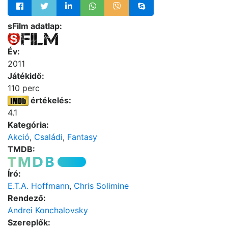
sFilm adatlap:
Év:
2011
Játékidő:
110 perc
értékelés:
4.1
Kategória:
Akció
,
Családi
,
Fantasy
TMDB:
Író:
E.T.A. Hoffmann
,
Chris Solimine
Rendező:
Andrei Konchalovsky
Szereplők: