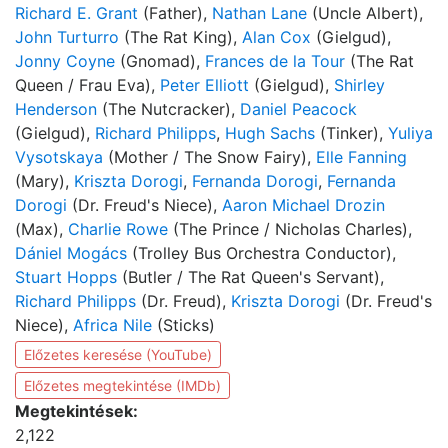
Richard E. Grant
(Father),
Nathan Lane
(Uncle Albert),
John Turturro
(The Rat King),
Alan Cox
(Gielgud),
Jonny Coyne
(Gnomad),
Frances de la Tour
(The Rat
Queen / Frau Eva),
Peter Elliott
(Gielgud),
Shirley
Henderson
(The Nutcracker),
Daniel Peacock
(Gielgud),
Richard Philipps
,
Hugh Sachs
(Tinker),
Yuliya
Vysotskaya
(Mother / The Snow Fairy),
Elle Fanning
(Mary),
Kriszta Dorogi
,
Fernanda Dorogi
,
Fernanda
Dorogi
(Dr. Freud's Niece),
Aaron Michael Drozin
(Max),
Charlie Rowe
(The Prince / Nicholas Charles),
Dániel Mogács
(Trolley Bus Orchestra Conductor),
Stuart Hopps
(Butler / The Rat Queen's Servant),
Richard Philipps
(Dr. Freud),
Kriszta Dorogi
(Dr. Freud's
Niece),
Africa Nile
(Sticks)
Előzetes keresése (YouTube)
Előzetes megtekintése (IMDb)
Megtekintések:
2,122