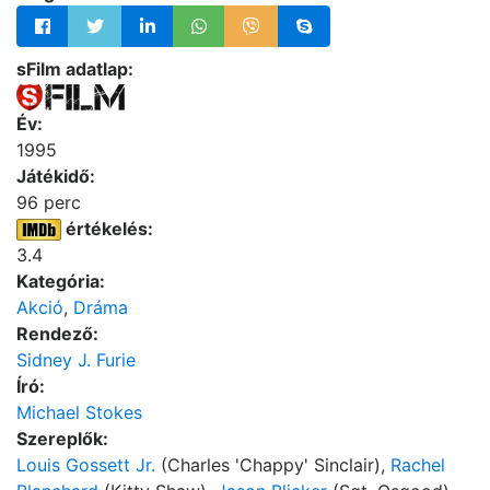
sFilm adatlap:
Év:
1995
Játékidő:
96 perc
értékelés:
3.4
Kategória:
Akció
,
Dráma
Rendező:
Sidney J. Furie
Író:
Michael Stokes
Szereplők:
Louis Gossett Jr.
(Charles 'Chappy' Sinclair),
Rachel