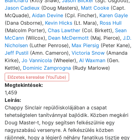
Blanchard
(Kitty Shaw),
Jason Blicker
(Sgt. Osgood),
Jason Cadieux
(Doug Masters),
Matt Cooke
(Capt.
McQuade),
Aidan Devine
(Cpl. Fincher),
Karen Gayle
(Dana Osborne),
Kevin Hicks
(Lt. Mara),
Ross Hull
(Malcolm Porter),
Chas Lawther
(Col. Birkett),
Sean
McCann
(Wilcox),
Dean McDermott
(Maj. Pierce),
J.D.
Nicholsen
(Luther Penrose),
Max Piersig
(Peter Kane),
Jeff Pustil
(Amn. Cameron),
Victoria Snow
(Amanda
Kirke),
Jo Vannicola
(Wheeler),
Al Waxman
(Gen.
Kettle),
Dominic Zamprogna
(Rudy Marlowe)
Előzetes keresése (YouTube)
Megtekintések:
1,459
Leírás:
Chappy Sinclair repülőiskolájában a csapat
tehetségtelen tanítvánnyal bajlódik. Közben megkéri
Doug Master-t, hogy segítsen felkészülnie egy
nagyszabású versenyre. A felkészülés közben
rájönnek, hogy a légierő néhány fanatikus tisztje egy