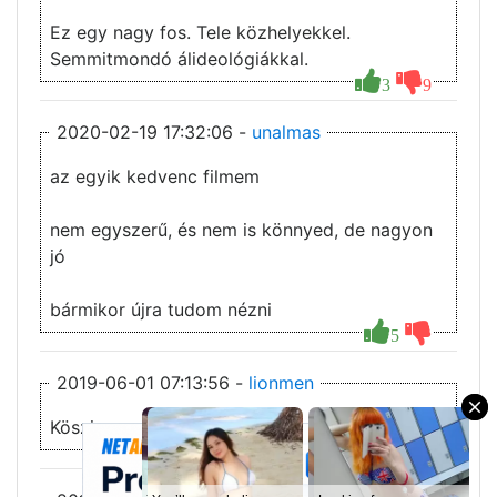
Ez egy nagy fos. Tele közhelyekkel.
Semmitmondó álideológiákkal.
3
9
2020-02-19 17:32:06 -
unalmas
az egyik kedvenc filmem
nem egyszerű, és nem is könnyed, de nagyon
jó
bármikor újra tudom nézni
5
2019-06-01 07:13:56 -
lionmen
×
Köszi.
1