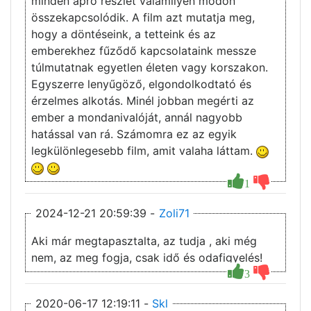
minden apró részlet valamilyen módon
összekapcsolódik. A film azt mutatja meg,
hogy a döntéseink, a tetteink és az
emberekhez fűződő kapcsolataink messze
túlmutatnak egyetlen életen vagy korszakon.
Egyszerre lenyűgöző, elgondolkodtató és
érzelmes alkotás. Minél jobban megérti az
ember a mondanivalóját, annál nagyobb
hatással van rá. Számomra ez az egyik
legkülönlegesebb film, amit valaha láttam.
1
2024-12-21 20:59:39 -
Zoli71
Aki már megtapasztalta, az tudja , aki még
nem, az meg fogja, csak idő és odafigyelés!
3
2020-06-17 12:19:11 -
Skl