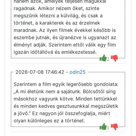
hanem azok, amelyek teljesen magukkal
ragadnak. Amikor nézem őket, szinte
megszűnik létezni a külvilág, és csak a
történet, a karakterek és az érzelmek
maradnak. Az ilyen filmek évekkel később is
eszembe jutnak, és újranézve is ugyanazt az
élményt adják. Szerintem ettől válik egy film
igazán időtállóvá és emlékezetessé.
2
2026-07-08 17:46:42 -
odin25
Szerintem a film egyik legerősebb gondolata:
„A mi életünk nem a sajátunk. Bölcsőtől sírig
másokhoz vagyunk kötve. Minden tettünkkel
és minden kedves gesztusunkkal megszületik
a jövő.” Ez nagyon jól összefoglalja, miért
olyan különleges ez a történet.
1