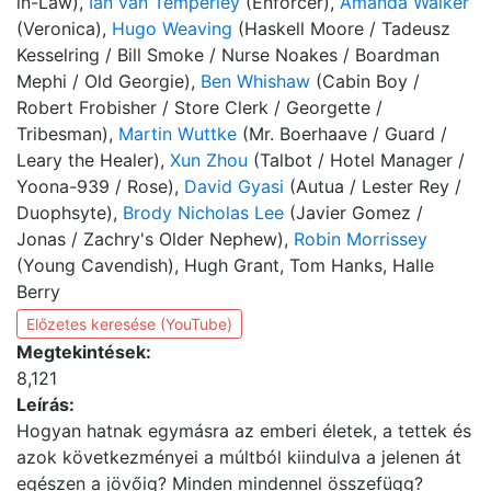
in-Law),
Ian van Temperley
(Enforcer),
Amanda Walker
(Veronica),
Hugo Weaving
(Haskell Moore / Tadeusz
Kesselring / Bill Smoke / Nurse Noakes / Boardman
Mephi / Old Georgie),
Ben Whishaw
(Cabin Boy /
Robert Frobisher / Store Clerk / Georgette /
Tribesman),
Martin Wuttke
(Mr. Boerhaave / Guard /
Leary the Healer),
Xun Zhou
(Talbot / Hotel Manager /
Yoona-939 / Rose),
David Gyasi
(Autua / Lester Rey /
Duophsyte),
Brody Nicholas Lee
(Javier Gomez /
Jonas / Zachry's Older Nephew),
Robin Morrissey
(Young Cavendish), Hugh Grant, Tom Hanks, Halle
Berry
Előzetes keresése (YouTube)
Megtekintések:
8,121
Leírás:
Hogyan hatnak egymásra az emberi életek, a tettek és
azok következményei a múltból kiindulva a jelenen át
egészen a jövőig? Minden mindennel összefügg?