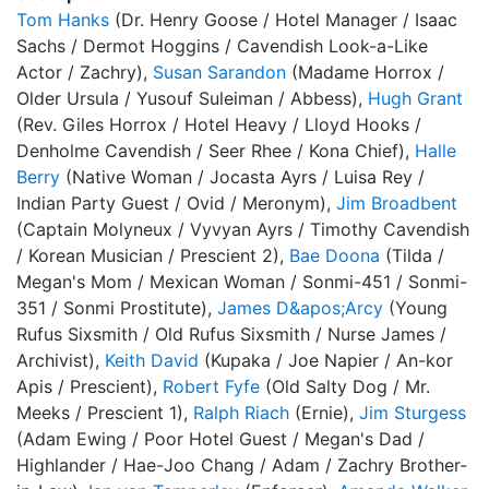
Tom Hanks
(Dr. Henry Goose / Hotel Manager / Isaac
Sachs / Dermot Hoggins / Cavendish Look-a-Like
Actor / Zachry),
Susan Sarandon
(Madame Horrox /
Older Ursula / Yusouf Suleiman / Abbess),
Hugh Grant
(Rev. Giles Horrox / Hotel Heavy / Lloyd Hooks /
Denholme Cavendish / Seer Rhee / Kona Chief),
Halle
Berry
(Native Woman / Jocasta Ayrs / Luisa Rey /
Indian Party Guest / Ovid / Meronym),
Jim Broadbent
(Captain Molyneux / Vyvyan Ayrs / Timothy Cavendish
/ Korean Musician / Prescient 2),
Bae Doona
(Tilda /
Megan's Mom / Mexican Woman / Sonmi-451 / Sonmi-
351 / Sonmi Prostitute),
James D&apos;Arcy
(Young
Rufus Sixsmith / Old Rufus Sixsmith / Nurse James /
Archivist),
Keith David
(Kupaka / Joe Napier / An-kor
Apis / Prescient),
Robert Fyfe
(Old Salty Dog / Mr.
Meeks / Prescient 1),
Ralph Riach
(Ernie),
Jim Sturgess
(Adam Ewing / Poor Hotel Guest / Megan's Dad /
Highlander / Hae-Joo Chang / Adam / Zachry Brother-