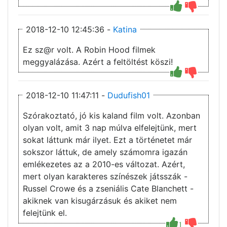
2018-12-10 12:45:36 -
Katina
Ez sz@r volt. A Robin Hood filmek
meggyalázása. Azért a feltöltést köszi!
2018-12-10 11:47:11 -
Dudufish01
Szórakoztató, jó kis kaland film volt. Azonban
olyan volt, amit 3 nap múlva elfelejtünk, mert
sokat láttunk már ilyet. Ezt a történetet már
sokszor láttuk, de amely számomra igazán
emlékezetes az a 2010-es változat. Azért,
mert olyan karakteres színészek játsszák -
Russel Crowe és a zseniális Cate Blanchett -
akiknek van kisugárzásuk és akiket nem
felejtünk el.
1