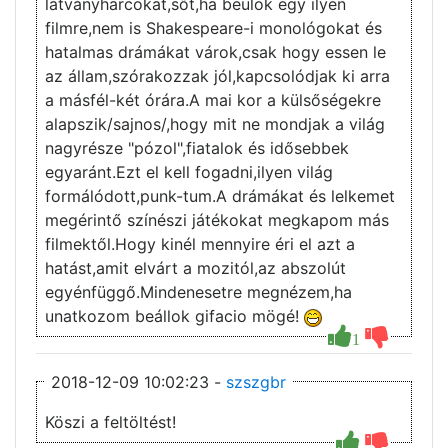
látványharcokat,sőt,ha beülök egy ilyen
filmre,nem is Shakespeare-i monológokat és
hatalmas drámákat várok,csak hogy essen le
az állam,szórakozzak jól,kapcsolódjak ki arra
a másfél-két órára.A mai kor a külsőségekre
alapszik/sajnos/,hogy mit ne mondjak a világ
nagyrésze "pózol",fiatalok és idősebbek
egyaránt.Ezt el kell fogadni,ilyen világ
formálódott,punk-tum.A drámákat és lelkemet
megérintő színészi játékokat megkapom más
filmektől.Hogy kinél mennyire éri el azt a
hatást,amit elvárt a mozitól,az abszolút
egyénfüggő.Mindenesetre megnézem,ha
unatkozom beállok gifacio mögé!
1
2018-12-09 10:02:23 -
szszgbr
Köszi a feltöltést!