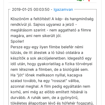
2019-01-25 00:03:50 -
Igazamvan
Köszönöm a feltöltést! A kép- és hangminőség
rendkívül jó. Sajnos ugyanez a jelző -
meglátásom szerint - nem aggatható a filmre
magára, ami nem sikerült jól.
Spoiler!
Persze egy-egy ilyen filmbe belefér némi
túlzás, de itt átestek a ló túlsó oldalára a
készítők a sok akciójelenetben. Idegesítő egy
idő után, hogy gyakorlatilag a fizika törvényei
nem léteznek a filmben, de a biológiáé sem.
Ha "jót" lőnek mellkason nyíllal, kacagva
szalad tovább, ha egy "rosszat" vállba,
azonnal meghal. A film pedig egyáltalán nem
korhű, ami még az előbb említett hibánál is
durvább. A ruhák sem, de a gyönyörű,
tökéletes állapotban lévő és hófehér fogazatú,