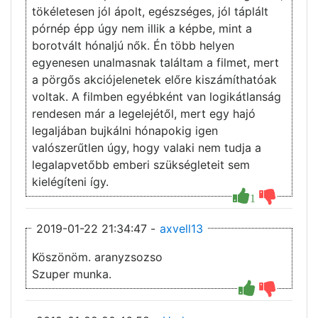
tökéletesen jól ápolt, egészséges, jól táplált
pórnép épp úgy nem illik a képbe, mint a
borotvált hónaljú nők. Én több helyen
egyenesen unalmasnak találtam a filmet, mert
a pörgős akciójelenetek előre kiszámíthatóak
voltak. A filmben egyébként van logikátlanság
rendesen már a legelejétől, mert egy hajó
legaljában bujkálni hónapokig igen
valószerűtlen úgy, hogy valaki nem tudja a
legalapvetőbb emberi szükségleteit sem
kielégíteni így.
1
2019-01-22 21:34:47 -
axvell13
Köszönöm. aranyzsozso
Szuper munka.