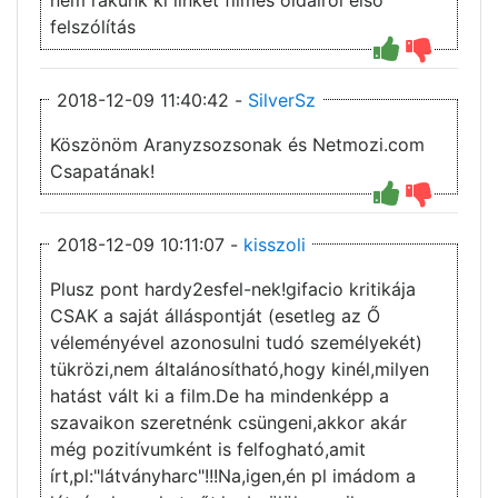
felszólítás
2018-12-09 11:40:42 -
SilverSz
Köszönöm Aranyzsozsonak és Netmozi.com
Csapatának!
2018-12-09 10:11:07 -
kisszoli
Plusz pont hardy2esfel-nek!gifacio kritikája
CSAK a saját álláspontját (esetleg az Ő
véleményével azonosulni tudó személyekét)
tükrözi,nem általánosítható,hogy kinél,milyen
hatást vált ki a film.De ha mindenképp a
szavaikon szeretnénk csüngeni,akkor akár
még pozitívumként is felfogható,amit
írt,pl:"látványharc"!!!Na,igen,én pl imádom a