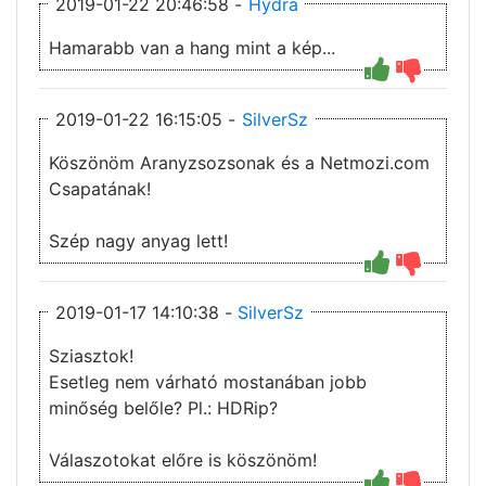
2019-01-22 20:46:58 -
Hydra
Hamarabb van a hang mint a kép...
2019-01-22 16:15:05 -
SilverSz
Köszönöm Aranyzsozsonak és a Netmozi.com
Csapatának!
Szép nagy anyag lett!
2019-01-17 14:10:38 -
SilverSz
Sziasztok!
Esetleg nem várható mostanában jobb
minőség belőle? Pl.: HDRip?
Válaszotokat előre is köszönöm!