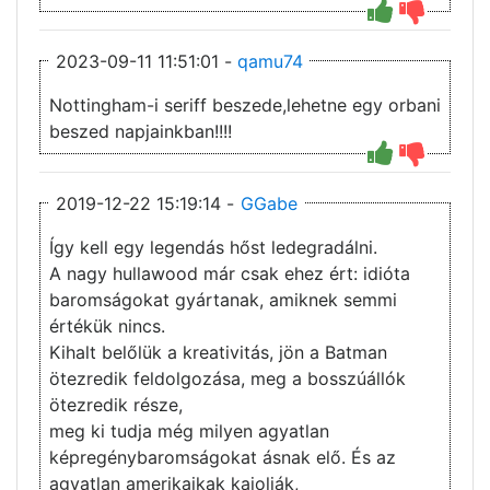
2023-09-11 11:51:01 -
qamu74
Nottingham-i seriff beszede,lehetne egy orbani
beszed napjainkban!!!!
2019-12-22 15:19:14 -
GGabe
Így kell egy legendás hőst ledegradálni.
A nagy hullawood már csak ehez ért: idióta
baromságokat gyártanak, amiknek semmi
értékük nincs.
Kihalt belőlük a kreativitás, jön a Batman
ötezredik feldolgozása, meg a bosszúállók
ötezredik része,
meg ki tudja még milyen agyatlan
képregénybaromságokat ásnak elő. És az
agyatlan amerikaikak kajolják,