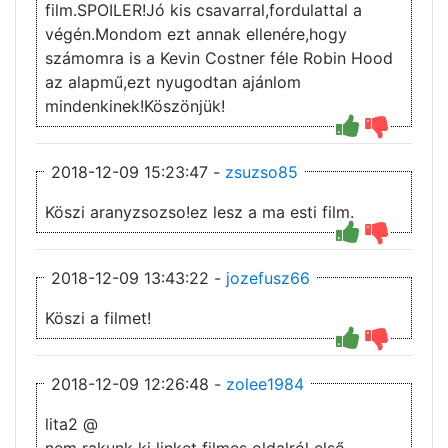
film.SPOILER!Jó kis csavarral,fordulattal a
végén.Mondom ezt annak ellenére,hogy
számomra is a Kevin Costner féle Robin Hood
az alapmű,ezt nyugodtan ajánlom
mindenkinek!Köszönjük!
2018-12-09 15:23:47 -
zsuzso85
Köszi aranyzsozso!ez lesz a ma esti film.
2018-12-09 13:43:22 -
jozefusz66
Köszi a filmet!
2018-12-09 12:26:48 -
zolee1984
lita2 @
nem rakunk ki linket filmes oldalról első