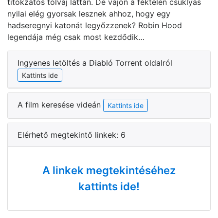
titokzatos tolvaj láttán. De vajon a féktelen csuklyás
nyilai elég gyorsak lesznek ahhoz, hogy egy
hadseregnyi katonát legyőzzenek? Robin Hood
legendája még csak most kezdődik…
Ingyenes letöltés a Diabló Torrent oldalról
Kattints ide
A film keresése videán
Kattints ide
Elérhető megtekintő linkek: 6
A linkek megtekintéséhez
kattints ide!