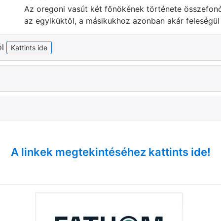
Az oregoni vasút két főnökének története összefonód
az egyiküktől, a másikukhoz azonban akár feleségül
ól
Kattints ide
A linkek megtekintéséhez kattints ide!