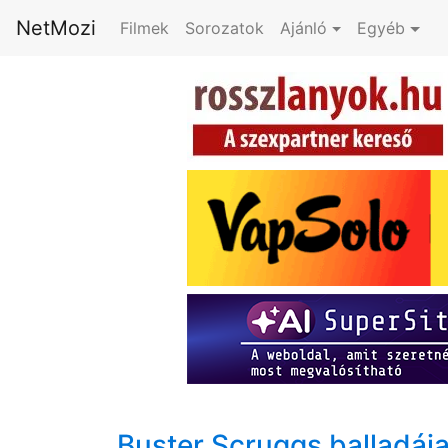
NetMozi
Filmek
Sorozatok
Ajánló
Egyéb
Buster Scruggs balladáj