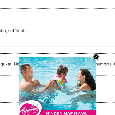
bb, sötétebb...
×
övid törtenet ejfekete humorral füszerezve. Hihetetlen atmoszferäja