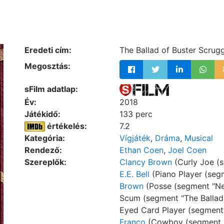
Eredeti cím:
The Ballad of Buster Scrug
Megosztás:
sFilm adatlap:
Év:
2018
Játékidő:
133 perc
értékelés:
7.2
Kategória:
Vígjáték
,
Dráma
,
Musical
Rendező:
Ethan Coen
,
Joel Coen
Szereplők:
Clancy Brown
(Curly Joe (s
E.E. Bell
(Piano Player (segm
Brown
(Posse (segment "Ne
Scum (segment "The Ballad 
Eyed Card Player (segment 
Franco
(Cowboy (segment "