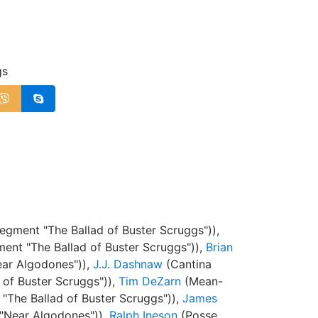
gs
egment "The Ballad of Buster Scruggs")),
ent "The Ballad of Buster Scruggs")),
Brian
ar Algodones")),
J.J. Dashnaw
(Cantina
of Buster Scruggs")),
Tim DeZarn
(Mean-
"The Ballad of Buster Scruggs")),
James
Near Algodones")),
Ralph Ineson
(Posse