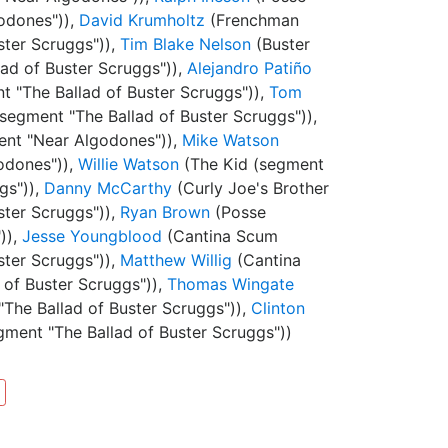
odones")),
David Krumholtz
(Frenchman
ster Scruggs")),
Tim Blake Nelson
(Buster
ad of Buster Scruggs")),
Alejandro Patiño
t "The Ballad of Buster Scruggs")),
Tom
egment "The Ballad of Buster Scruggs")),
ent "Near Algodones")),
Mike Watson
odones")),
Willie Watson
(The Kid (segment
gs")),
Danny McCarthy
(Curly Joe's Brother
ster Scruggs")),
Ryan Brown
(Posse
)),
Jesse Youngblood
(Cantina Scum
ster Scruggs")),
Matthew Willig
(Cantina
of Buster Scruggs")),
Thomas Wingate
The Ballad of Buster Scruggs")),
Clinton
ment "The Ballad of Buster Scruggs"))