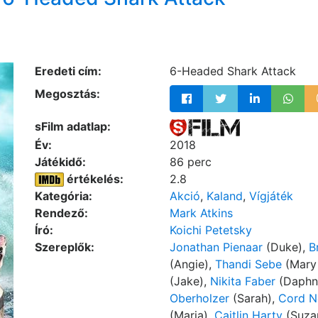
Eredeti cím:
6-Headed Shark Attack
Megosztás:
sFilm adatlap:
Év:
2018
Játékidő:
86 perc
értékelés:
2.8
Kategória:
Akció
,
Kaland
,
Vígjáték
Rendező:
Mark Atkins
Író:
Koichi Petetsky
Szereplők:
Jonathan Pienaar
(Duke),
B
(Angie),
Thandi Sebe
(Mary
(Jake),
Nikita Faber
(Daphn
Oberholzer
(Sarah),
Cord 
(Maria),
Caitlin Harty
(Suza