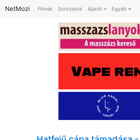
NetMozi
Filmek
Sorozatok
Ajánló
Egyéb
Hatfejű cápa támadása 