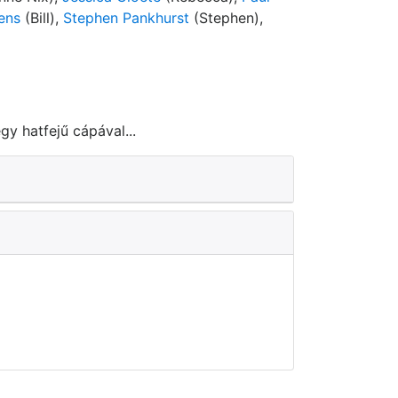
ens
(Bill),
Stephen Pankhurst
(Stephen),
y hatfejű cápával...