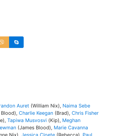
randon Auret
(William Nix),
Naima Sebe
 Blood),
Charlie Keegan
(Brad),
Chris Fisher
e),
Tapiwa Musvosvi
(Kip),
Meghan
Newman
(James Blood),
Marie Cavanna
nne Nix),
Jessica Cloete
(Rebecca),
Paul